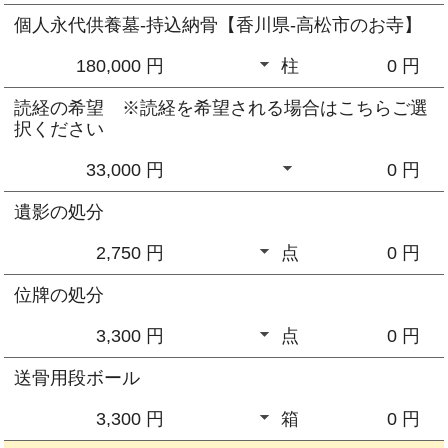
個人永代供養墓-持込納骨【香川県-高松市のお寺】
180,000 円
柱
0
円
読経の希望 ※読経を希望される場合はこちらご選
択ください
33,000 円
0
円
遺影の処分
2,750 円
点
0
円
位牌の処分
3,300 円
点
0
円
送骨用段ボール
3,300 円
箱
0
円