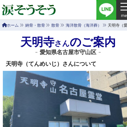
me
ホーム
納骨・散骨
散骨
海洋散骨（海洋葬）
天明寺（
天明寺
のご案内
さん
愛知県名古屋市守山区
天明寺（てんめいじ）さんについて