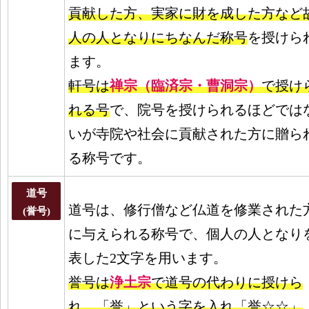
貢献した方、実家に財を成した方など
人の人となりにちなんだ称号
を授けら
ます。
軒号は
禅宗（臨済宗・曹洞宗）
で授け
れる号
で、院号を授けられるほどでは
いが寺院や社会に貢献された方に贈ら
る称号です。
道号
道号は、修行僧など仏道を修業された
(誉号)
に与えられる称号で、個人の人となり
表した2文字を用います。
誉号は
浄土宗
で道号の代わりに授けら
れ、「誉」という字を入れ「誉☆☆」