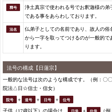
浄土真宗で使われる号でお釈迦様の弟
釋号
である事をあらわしております。
仏弟子としての名前であり、故人の俗
法名
から一字を取ってつけるのが一般的で
ります。
法号の構成【日蓮宗】
一般的な法号は次のような構成です。（例：〇
院法△日☆信士・信女）
＋
＋
＋
院号
道号
日号
位号
子供（17歳以下）の場合は
＋
（例
日号
位号