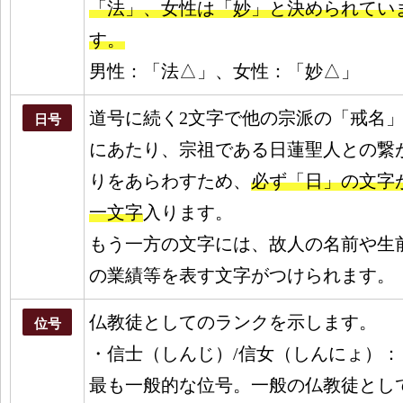
「法」、女性は「妙」と決められてい
す。
男性：「法△」、女性：「妙△」
道号に続く2文字で他の宗派の「戒名
日号
にあたり、宗祖である日蓮聖人との繋
りをあらわすため、
必ず「日」の文字
一文字
入ります。
もう一方の文字には、故人の名前や生
の業績等を表す文字がつけられます。
仏教徒としてのランク
を示します。
位号
・信士（しんじ）/信女（しんにょ）：
最も一般的な位号。一般の仏教徒とし