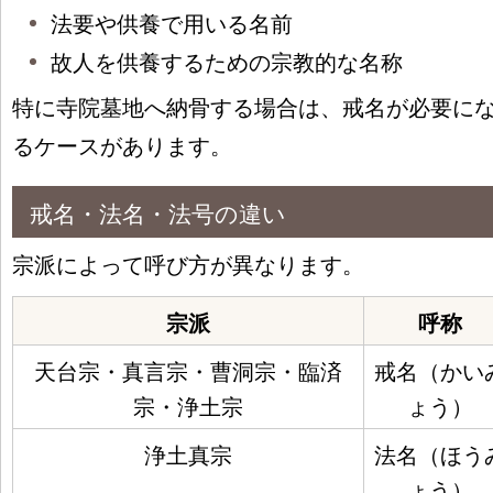
法要や供養で用いる名前
故人を供養するための宗教的な名称
特に寺院墓地へ納骨する場合は、戒名が必要に
るケースがあります。
戒名・法名・法号の違い
宗派によって呼び方が異なります。
宗派
呼称
天台宗・真言宗・曹洞宗・臨済
戒名（かい
宗・浄土宗
ょう）
浄土真宗
法名（ほう
ょう）