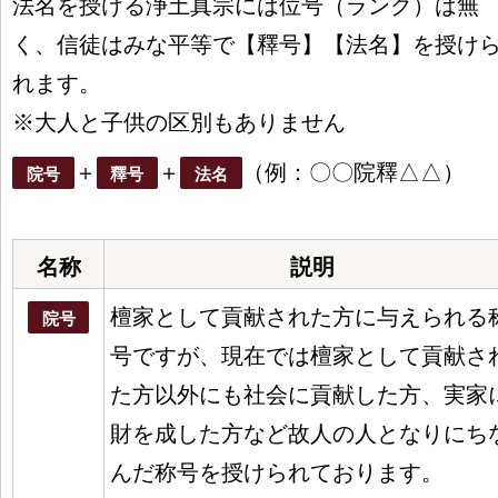
法名を授ける浄土真宗には位号（ランク）は無
く、信徒はみな平等で【釋号】【法名】を授け
れます。
※大人と子供の区別もありません
＋
＋
（例：〇〇院釋△△）
院号
釋号
法名
名称
説明
檀家として貢献された方に与えられる
院号
号ですが、現在では檀家として貢献さ
た方以外にも社会に貢献した方、実家
財を成した方など故人の人となりにち
んだ称号を授けられております。