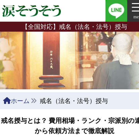
me
【全国対応】戒名（法名・法号）授与
ホーム
戒名（法名・法号）授与
戒名授与とは？ 費用相場・ランク・宗派別の
から依頼方法まで徹底解説