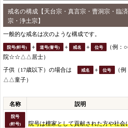
戒名の構成【天台宗・真言宗・曹洞宗・臨済
宗・浄土宗】
一般的な戒名は次のような構成です。
＋
＋
＋
（例：○
院号(軒号)
道号(誉号)
戒名
位号
院☆☆△△居士）
子供（17歳以下）の場合は
＋
（例
戒名
位号
△△童子）
名称
説明
院号
院号は檀家として貢献された方や社会
(軒号)