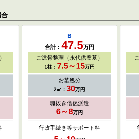
場合
B
47.5
合計：
万円
）
ご遺骨整理（永代供養墓）
7.5～15
1柱：
万円
お墓処分
30
2㎡：
万円
魂抜き僧侶派遣
6～8
万円
料
行政手続き等サポート料