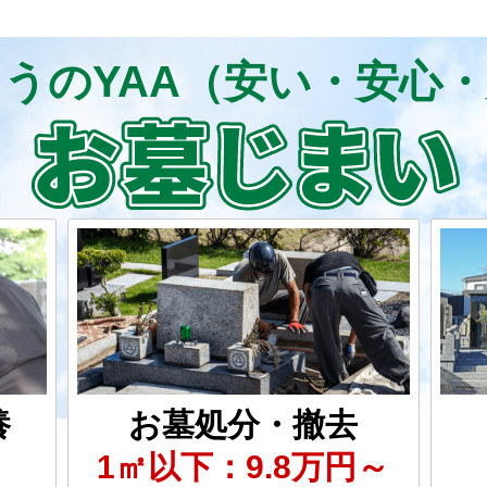
うのYAA（安い・安心
養
お墓処分・撤去
1㎡以下：9.8万円～