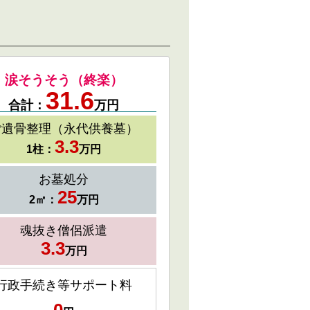
涙そうそう（終楽）
31.6
合計：
万円
ご遺骨整理（永代供養墓）
3.3
1柱：
万円
お墓処分
25
2㎡：
万円
魂抜き僧侶派遣
3.3
万円
行政手続き等サポート料