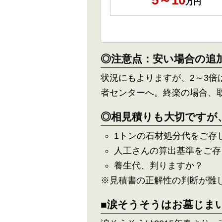
5～10
万円
◎注意点：安い場合の追
状況にもよりますが、2～3
者センターへ。終楽の場合、
◎相見積りも大切ですが
1トンの石材処分代をご存
人工さんの算出基準をご存
養生代、判りますか？
※見積書の正解性の判断が難
■涙そうそうはお墓じま