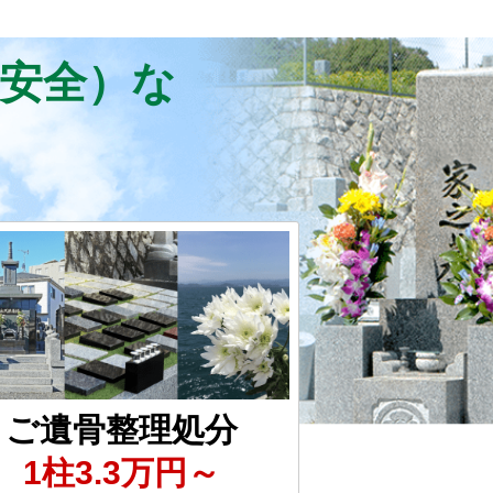
・安全）な
ご遺骨整理処分
1柱3.3万円～