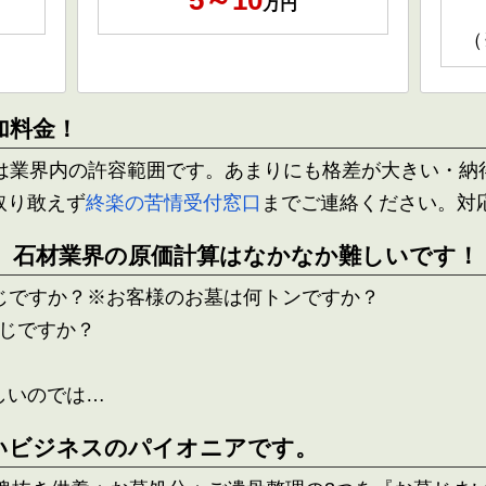
5～10
万円
（
加料金！
倍は業界内の許容範囲です。あまりにも格差が大きい・納
取り敢えず
終楽の苦情受付窓口
までご連絡ください。対
、石材業界の原価計算はなかなか難しいです！
じですか？※お客様のお墓は何トンですか？
じですか？
しいのでは…
いビジネスのパイオニアです。