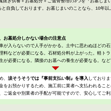
、魂抜き供養＋お墓処分＋ご遺骨整理の3つを『お墓じま
ると自負しております。お墓じまいのことなら、10年以
。
、お墓処分しかない場合の注意点
車が入らないので人手がかかる。土中に思わぬほどの石
理料などが必要になる。石材処分料が上がった。軽トラ
生が必要になる。隣接のお墓への養生が必要なる。など
め、
涙そうそうでは『事前支払い制』を導入
しておりま
金をお預かりするため、施工前に業者へ支払われること
、ご返金や別業者の手配が可能ですので、安心してご利