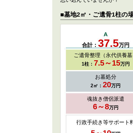
思い込んでいませんか？
■墓地2㎡・ご遺骨1柱の
A
37.5
合計：
万円
ご遺骨整理（永代供養墓
7.5～15
1柱：
万円
お墓処分
20
2㎡：
万円
魂抜き僧侶派遣
6～8
万円
行政手続き等サポート