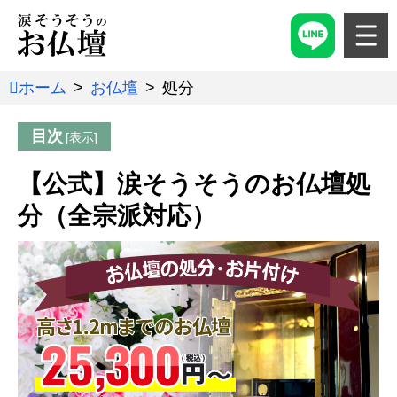
ホーム
お仏壇
処分
目次
【公式】涙そうそうのお仏壇処
分（全宗派対応）