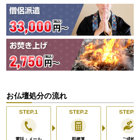
お仏壇処分の流れ
STEP.1
STEP.2
STEP.3
電話・メール
即概算
ご成約