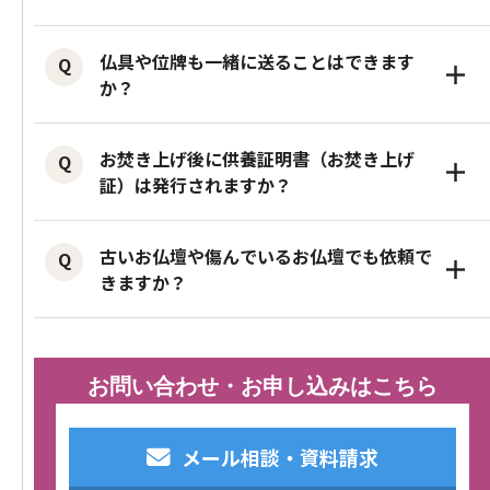
き（閉眼供養）を行うことが望ましいと
3辺（縦・横・奥行）の合計が180cm以内
されていますが、菩提寺がない方や依頼
仏具や位牌も一緒に送ることはできます
＋
で、段ボールに入るお仏壇であればお焚
が難しい方も多くいらっしゃいます。
か？
き上げ可能です。
涙そうそうでは、魂抜きをしていないお
位牌や遺影写真、数珠、経本などの仏具
高さが50cmを超えるお仏壇については、
仏壇についても、僧侶による読経供養のう
お焚き上げ後に供養証明書（お焚き上げ
＋
類も一緒にお焚き上げできます。
梱包や配送方法の確認が必要となるた
証）は発行されますか？
え、お焚き上げを行っております。
仏具類が多い場合は、
詰め放題プラン
の
め、事前にご相談ください。
はい、お焚き上げ後にはご希望の方に
ご利用がおすすめです。
また、段ボールに入らない大型のお仏壇
古いお仏壇や傷んでいるお仏壇でも依頼で
＋
「お焚き上げ証」を発行しております。
なお、お仏壇は詰め放題プランの対象外
きますか？
は「
お仏壇処分
」サービスをご利用くだ
基本はメールまたはLINEにて【無料】で
となります。
さい。
はい、問題ありません。
お送りしております。
古くなったお仏壇や使用年数の長いお仏
※郵送（紙でのお届け）の場合別途2,200
お問い合わせ・お申し込みはこちら
壇でも、お焚き上げ供養を承っておりま
円にて承ります。
す。お気軽にご相談ください。
供養が完了したことを確認できるため、
メール相談・資料請求
安心してご利用いただけます。