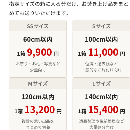
指定サイズの箱に入る分だけ、お焚き上げ品をまと
めてお送りいただけます。
SSサイズ
Sサイズ
60cm以内
100cm以内
9,900
11,000
1箱
円
1箱
円
お守り・お札・写真など
位牌・過去帳など
少量向け
一般的なお片付け向け
Mサイズ
Lサイズ
120cm以内
140cm以内
13,200
15,400
1箱
円
1箱
円
複数の思い出品を
遺品整理や生前整理など
まとめて供養
大量処分向け