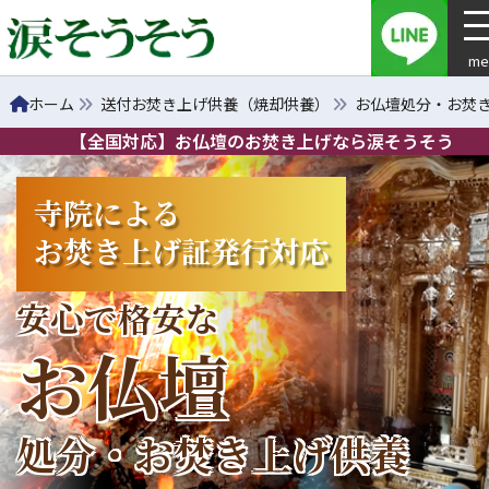
me
ホーム
送付お焚き上げ供養（焼却供養）
お仏壇処分・お焚
【全国対応】お仏壇のお焚き上げなら涙そうそう
寺院による
お焚き上げ証発行対応
安心で格安な
お仏壇
処分・お焚き上げ供養