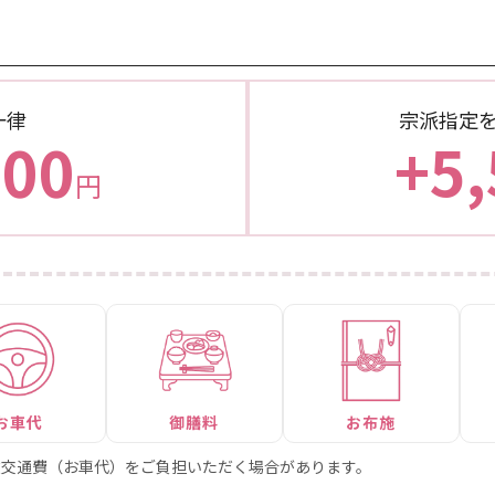
一律
宗派指定
000
+5,
円
お車代
御膳料
お布施
途交通費（お車代）をご負担いただく場合があります。