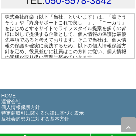
TEL:
050-5578-3842
株式会社終楽（以下「当社」といいます）は、「涙そう
そう」や「終身サポートこれで良し！」、「ユーカリ」
をはじめとするサイトでライフスタイル提案を多くの皆
様に対して提供する企業として、個人情報の保護は最優
先事項であると考えております。そこで当社は、個人情
報の保護を確実に実践するため、以下の個人情報保護方
針を定め、役員並びに社員はこの方針に従い、個人情報
の適切な取り扱い管理に努めていきます。
個人情報の取り扱いについて
当社が取り扱う商品またはサービスへのお申し込みにつき
まして、お客様の個人情報をご提供頂くこととなります
が、そのお預かりした個人に関する情報の取り扱いについ
て、次のように管理し、保護に努めて参ります。
HOME
1.個人情報の定義
運営会社
個人情報とは、個人に関する情報であって、氏名、性
個人情報保護方針
別、電話番号、電子メールアドレスなどによって特定
特定商取引に関する法律に基づく表示
の個人を識別し得る情報をいいます。
反社会的勢力に対する基本方針
2.個人情報の収集・利用
当社は、取得した個人情報を以下に定める目的のため