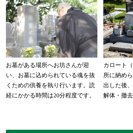
お墓がある場所へお坊さんが迎
カロート（
い、お墓に込められている魂を抜
所に納めら
くための供養を執り行います。読
出した後、
経にかかる時間は20分程度です。
解体・撤去