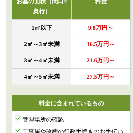
お墓の面積（間口×
料金
奥行）
1㎡以下
9.8万円～
2㎡～3㎡未満
16.5万円～
3㎡～4㎡未満
21.6万円～
4㎡～5㎡未満
27.5万円～
料金に含まれているもの
管理場所の確認
工事届や改葬の行政手続きのお手伝い