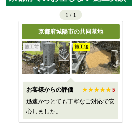
1
/
1
京都府城陽市の共同墓地
施工前
施工後
お客様からの評価
5
迅速かつとても丁寧なご対応で安
心しました。