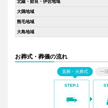
北薩・姶良・伊佐地域
大隅地域
熊毛地域
大島地域
お葬式・葬儀の流れ
直葬・火葬式
一
STEP.1
S