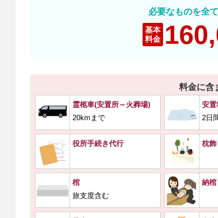
必要なものを全
160
基本
料金
料金に含
霊柩車(安置所～火葬場)
安置
20kmまで
2日
役所手続き代行
枕飾
棺
納棺
旅支度含む