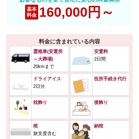
160,000円～
基本
料金
料金に含まれている内容
霊柩車(安置所
安置料
～火葬場)
2日間
20kmまで
ドライアイス
役所手続き代行
2日分
枕飾り
後飾り
棺
納棺
旅支度含む