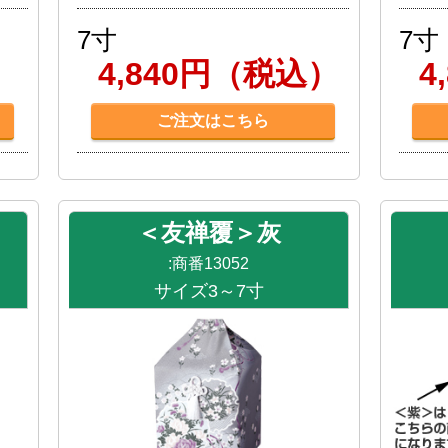
7寸
7寸
）
4,840円（税込）
4
ご注文はこちら
＜友禅覆＞灰
:商番13052
サイズ3～7寸