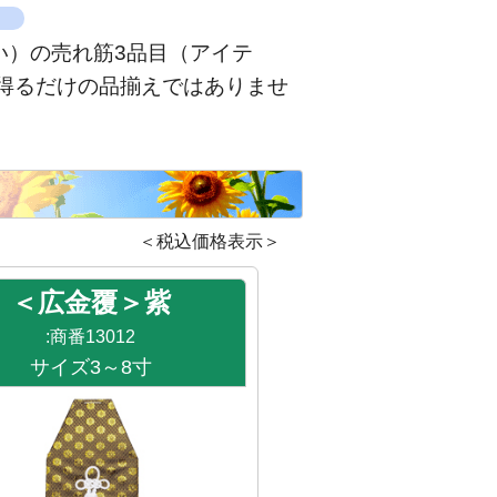
）
い）の売れ筋3品目（アイテ
を得るだけの品揃えではありませ
＜税込価格表示＞
＜広金覆＞紫
:商番13012
サイズ3～8寸