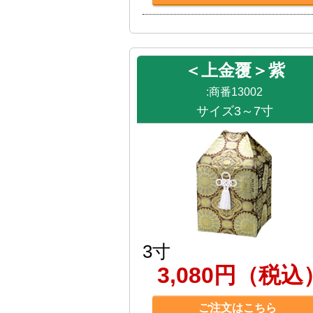
＜上金覆＞紫
:商番13002
サイズ3～7寸
3寸
3,080円（税込
ご注文はこちら