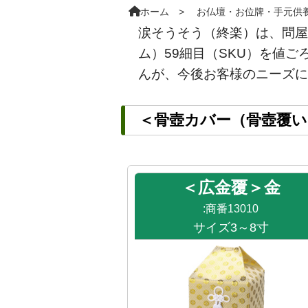
ホーム
お仏壇・お位牌・手元供
涙そうそう（終楽）は、問屋
ム）59細目（SKU）を値
んが、今後お客様のニーズに
＜骨壺カバー（骨壺覆い
＜広金覆＞金
:商番13010
サイズ3～8寸