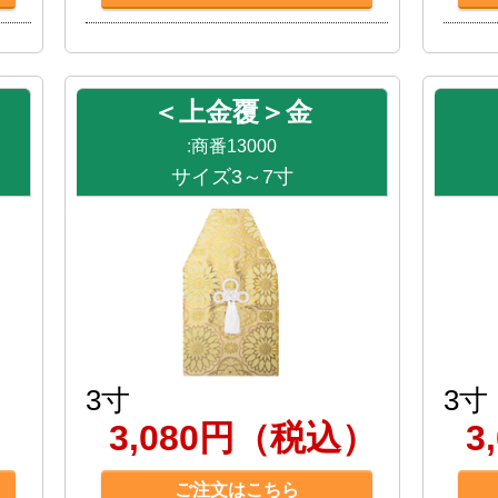
＜上金覆＞金
:商番13000
サイズ3～7寸
3寸
3寸
）
3,080円（税込）
3
ご注文はこちら