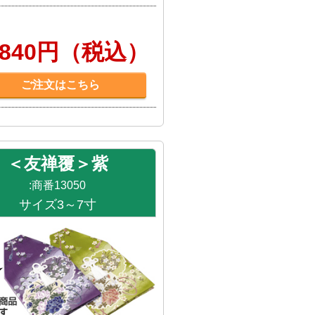
,840円（税込）
ご注文はこちら
＜友禅覆＞紫
:商番13050
サイズ3～7寸