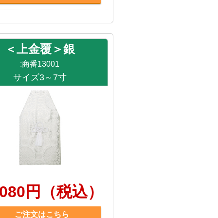
＜上金覆＞銀
:商番13001
サイズ3～7寸
,080円（税込）
ご注文はこちら