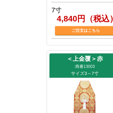
7寸
4,840円（税込
ご注文はこちら
＜上金覆＞赤
:商番13003
サイズ3～7寸