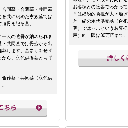
お客様との接客でわかって
。合同墓・合葬墓・共同墓
堂は経済的負担が大き過ぎ
どを共に納めた家族墓では
と一緒の永代供養墓（合祀
ご遺骨を祀る墓。
葬）では‥…というお客様
用）的上限は30万円まで
に一人の遺骨が納められま
墓・共同墓では骨壺から出
埋葬します。墓参りをせず
とから、永代供養墓とも呼
・合葬墓・共同墓（永代供
す。