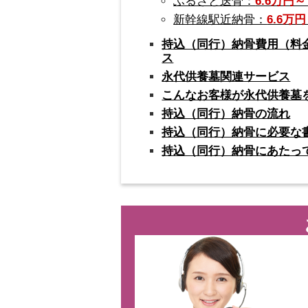
ふるさと送骨：
6.6万円
新幹線駅近納骨：
6.6万
持込（同行）納骨費用（料
ス
永代供養墓関連サービス
こんなお客様が永代供養墓
持込（同行）納骨の流れ
持込（同行）納骨に必要な
持込（同行）納骨にあたっ