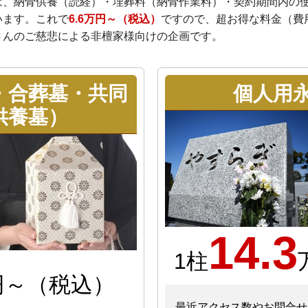
は、納骨供養（読経）・埋葬料（納骨作業料）・契約期間内の
います。これで
6.6万円～（税込）
ですので、超お得な料金（費
さんのご慈悲による非檀家様向けの企画です。
・合葬墓・共同
個人用
供養墓）
14.3
1柱
円～（税込）
最近アクセス数やお問合せ