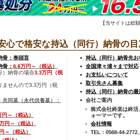
【当サイトは総
安心で格安な持込（同行）納骨の目
納骨：巻頭言
持込（同行）納骨先お
納骨：
6.6万円～（税込）
全国津々浦々まで対応
行）納骨の場合
3.3万円（税
お支払いについて
取引先さん募集
ませんので3.3万円（税
持込（同行）納骨の最
会社ご案内
・共同墓（永代供養墓）：
株式会社終楽は終活
3万円～（税込）
ォーマーです。
.7万円～（税込）
会社情報
万円～（税込）
TEL：0568-44-2772