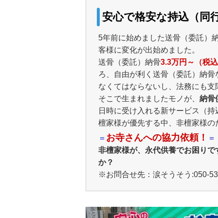
安心で格安な持込（同
5年前に始めました送骨（委託）
客様に変化が出始めました。
送骨（委託）納骨
3.3万円～（税
ろ、自由が利く送骨（委託）納骨な
なくてはならないし、法務にも支障
そこで生まれましたモノが、
納骨
日時に受け入れる新サービス（持
檀家様が優先する中、非檀家様の
お寺さんへの協力依頼！
＝
＝
非檀家様が、永代供養でお困りで
か？
※お問合せ先：涙そうそう:050-5305