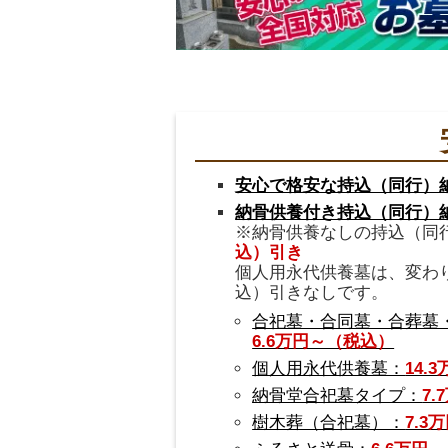
安心で格安な持込（同行）
納骨供養付き持込（同行）
※納骨供養なしの持込（同
込）引き
個人用永代供養墓は、変わり
込）引きなしです。
合祀墓・合同墓・合葬墓
6.6万円～（税込）
個人用永代供養墓：
14.
納骨堂合祀墓タイプ：
7
樹木葬（合祀墓）：
7.3