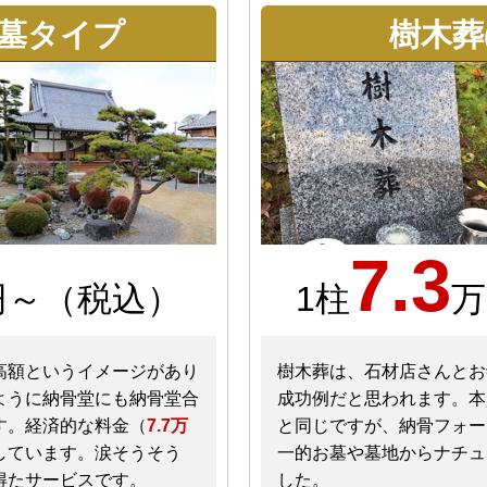
墓タイプ
樹木葬
7.3
円～（税込）
1柱
万
高額というイメージがあり
樹木葬は、石材店さんとお
ように納骨堂にも納骨堂合
成功例だと思われます。本
す。経済的な料金（
7.7万
と同じですが、納骨フォー
しています。涙そうそう
一的お墓や墓地からナチュ
得たサービスです。
した。