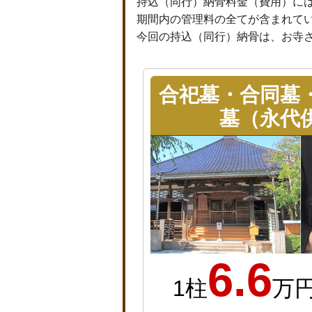
持込（同行）納骨料金（費用）に
期間内の管理料の全てが含まれて
今回の持込（同行）納骨は、お寺
合祀墓・合同墓
墓（永代
6.6
1柱
万