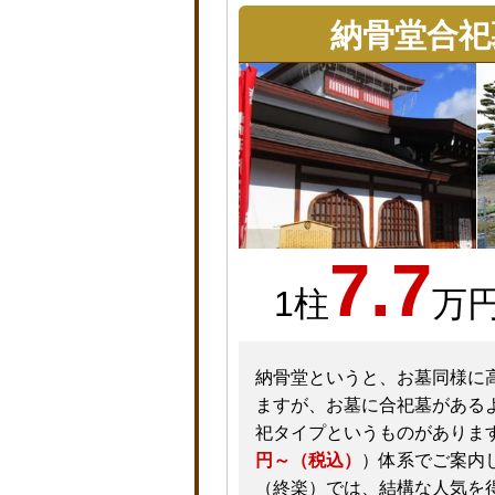
納骨堂合祀
7.7
1柱
万
納骨堂というと、お墓同様に
ますが、お墓に合祀墓がある
祀タイプというものがありま
円～（税込）
）体系でご案内
（終楽）では、結構な人気を