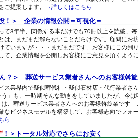
をご提案します。
→詳しくはこちら
役！＞ 企業の情報公開＝可視化＝
って3年半、関係する本だけでも70冊以上を読破、
とは、まだまだ解らないことだらけです。顧問にお
けていますが・・・まだまだです。お客様にこの判
して、企業情報を公開しお客様にご意見を頂くよう
ん？＞ 葬送サービス業者さんへのお客様斡旋
ビス業界内で疑似葬儀社・疑似石材店・代行業者さ
そう」も、一時期そんな動きをしていましたが、今は
」は、葬送サービス業者さんへのお客様斡旋業です。
確なビジネスモデルを構築して、お客様志向でフォ
ちら
®
！＞トータル対応でさらにお安く