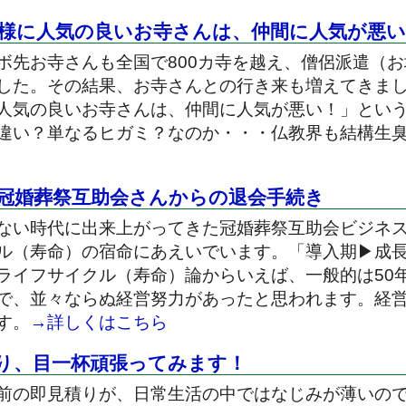
様に人気の良いお寺さんは、仲間に人気が悪い
ボ先お寺さんも全国で800カ寺を越え、僧侶派遣（
した。その結果、お寺さんとの行き来も増えてきま
人気の良いお寺さんは、仲間に人気が悪い！」とい
違い？単なるヒガミ？なのか・・・仏教界も結構生
冠婚葬祭互助会さんからの退会手続き
ない時代に出来上がってきた冠婚葬祭互助会ビジネス
ル（寿命）の宿命にあえいでいます。「導入期▶
成
ライフサイクル（寿命）論からいえば、一般的は50年
で、並々ならぬ経営努力があったと思われます。経
す。
→詳しくはこちら
り、目一杯頑張ってみます！
前の即見積りが、日常生活の中ではなじみが薄いの