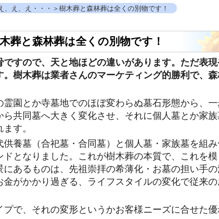
え、え、え・・・＞樹木葬と森林葬は全くの別物です！
木葬と森林葬は全くの別物です！
骨ですので、天と地ほどの違いがあります。ただ表現
す。樹木葬は業者さんのマーケティング的勝利で、森
の霊園とか寺墓地でのほぼ変わらぬ墓石形態から、一
から共同墓へ大きく変化させ、それに個人墓とか家族
れます。
代供養墓（合祀墓・合同墓）と個人墓・家族墓を組み
ンドとなりました。これが樹木葬の本質で、これを模
景にあるものは、先祖崇拝の希薄化・お墓の担い手の
お金がかかり過ぎる、ライフスタイルの変化で従来の
イプで、それの変形というかお客様ニーズに合せた優