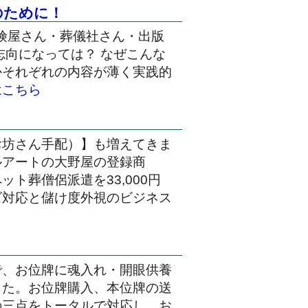
のために！
険屋さん・葬儀社さん・出版
志向になっては？ なぜこんな
かそれぞれの内容が薄く実践的
はこちら
お坊さん手配）】も増えてきま
ルアートの大野屋の登録商
ト葬僧侶派遣を33,000円
ズ対応と儲け度外視のビジネス
で、お位牌に魂入れ・開眼供養
した。お位牌購入、本位牌の送
の三点をトータルで対応し、お