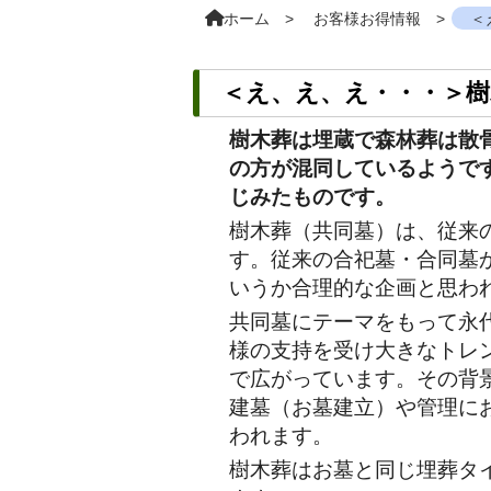
ホーム
お客様お得情報
＜
＜え、え、え・・・＞樹
樹木葬は埋蔵で森林葬は散
の方が混同しているようで
じみたものです。
樹木葬（共同墓）は、従来
す。従来の合祀墓・合同墓
いうか合理的な企画と思わ
共同墓にテーマをもって永
様の支持を受け大きなトレ
で広がっています。その背
建墓（お墓建立）や管理に
われます。
樹木葬はお墓と同じ埋葬タ