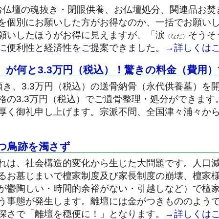
お仏壇の魂抜き・閉眼供養、お仏壇処分、関連品お焚
を個別にお願いした方がお得なのか、一括でお願い
願いしたほうがお得に見えますが、「涙
そうそ
（なだ）
に便利性と経済性をご提案できました。
→詳しくは
）が何と3.3万円（税込）！驚きの料金（費用
頂き、3.3万円（税込）の送骨納骨（永代供養墓）を
格の3.3万円（税込）でご遺骨整理・処分ができます
厚く御礼申し上げます。宗派不問、全国津々浦々か
つ鳥跡を濁さず
れは、社会構造的変化から生じた大問題です。人口
るお墓じまいで檀家制度及び家長制度の崩壊、檀家
が鬱陶しい・時間的余裕がない・引越しなど）で檀
う事態が発生します。離壇には金がつきもののよう
深さで「離壇を穏便に！」となります。
→詳しくは