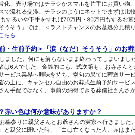
常化、売り場ではチラシかスマホを片手にお買い物
スで流れる交渉。チラシのようにネットでまずは比
円もするいや下手をすれば70万円・80万円もするお
そうそう」では、＜ラストチャンスのお墓処分見積り
こちら
前・生前予約＞「涙（なだ）そうそう」のお葬
をしました。何にも解らないまま終わってしまいました
者は6人でした。金銭的にも、式次第も、お寺さんと
サービス業界へ興味を持ち、挙句の果てに葬送サー
省の上に、キャンセル自由のお葬式生前予約サービ
さん手配ではなく、事前の納得できる葬儀社さんさ
？赤い色は何か意味がありますか？
、お墓参りに親父さんとお爺さんの実家へ行きました
」と親父に聞いた時、「白は亡くなった人、赤はま