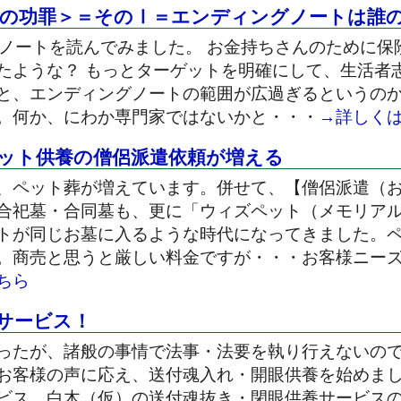
の功罪＞＝そのⅠ＝エンディングノートは誰
グノートを読んでみました。 お金持ちさんのために保
たような？ もっとターゲットを明確にして、生活者
と、エンディングノートの範囲が広過ぎるというの
。何か、にわか専門家ではないかと・・・
→詳しく
ット供養の僧侶派遣依頼が増える
、ペット葬が増えています。併せて、【僧侶派遣（
合祀墓・合同墓も、更に「ウィズペット（メモリア
トが同じお墓に入るような時代になってきました。ペッ
。商売と思うと厳しい料金ですが・・・お客様ニー
ちら
サービス！
ったが、諸般の事情で法事・法要を執り行えないの
お客様の声に応え、送付魂入れ・開眼供養を始めま
ビス、白木（仮）の送付魂抜き・閉眼供養サービス