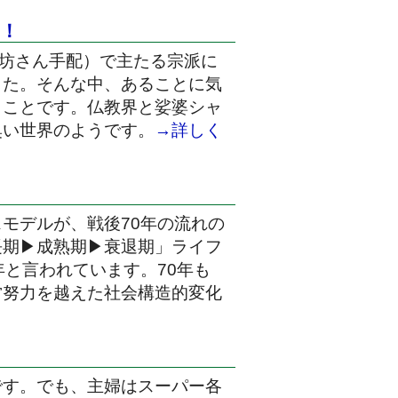
！
お坊さん手配）で主たる宗派に
した。そんな中、あることに気
うことです。仏教界と娑婆シャ
臭い世界のようです。
→詳しく
モデルが、戦後70年の流れの
長期▶成熟期▶衰退期」ライフ
と言われています。70年も
営努力を越えた社会構造的変化
です。でも、主婦はスーパー各