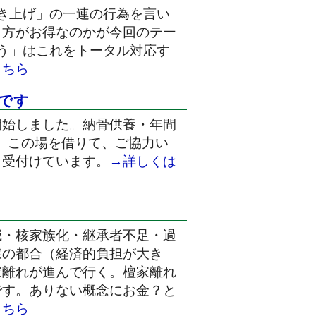
き上げ」の一連の行為を言い
し方がお得なのかが今回のテー
う」はこれをトータル対応す
こちら
）です
開始しました。納骨供養・年間
。この場を借りて、ご協力い
ら受付けています。
→詳しくは
減・核家族化・継承者不足・過
様の都合（経済的負担が大き
家離れが進んで行く。檀家離れ
です。ありない概念にお金？と
こちら