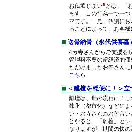
®
お仏壇じまい
とは、「
ます。この行為一つ一つ
マです。一見、個別にお
ることによって、お客様
送骨納骨（永代供養墓
4カ寺さんからご支援を
管理料不要の超経済的価
ただけましたお寺さんに
こちら
＜離檀を穏便に！＞立
離壇は、世の流れに！こ
疎化（都市化）などによ
い・お寺さんのお付合い
となると、「離檀」とい
なりますが、世間の懐の