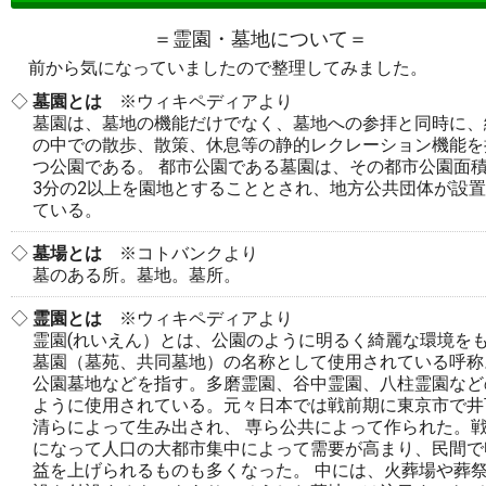
＝霊園・墓地について＝
前から気になっていましたので整理してみました。
墓園とは
※ウィキペディアより
墓園は、墓地の機能だけでなく、墓地への参拝と同時に、
の中での散歩、散策、休息等の静的レクレーション機能を
つ公園である。 都市公園である墓園は、その都市公園面
3分の2以上を園地とすることとされ、地方公共団体が設
ている。
墓場とは
※コトバンクより
墓のある所。墓地。墓所。
霊園とは
※ウィキペディアより
霊園(れいえん）とは、公園のように明るく綺麗な環境を
墓園（墓苑、共同墓地）の名称として使用されている呼称
公園墓地などを指す。多磨霊園、谷中霊園、八柱霊園など
ように使用されている。元々日本では戦前期に東京市で井
清らによって生み出され、 専ら公共によって作られた。
になって人口の大都市集中によって需要が高まり、民間で
益を上げられるものも多くなった。 中には、火葬場や葬