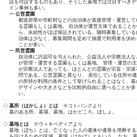
設を付設するものもあり、そうした墓地では注目すべきデ
イン事例も多い。
公営霊園
都道府県や市町村などの自治体が直接管理・運営して
る霊園もしくは墓地。 自治体が運営主体であることか
ら、永続性がほぼ保証されている。随時募集している
治体は少なく、募集期間を定めて抽選で利用者を決め
ことが多い。
民営霊園
自治体に許認可を与えられた、公益法人や宗教法人な
が管理・運営する霊園もしくは墓地。 管理・運営の
が宗教法人であっても、ほとんどの霊園が宗旨・宗派
問である。公営霊園と異なり、 居住している住所や
の所持が利用の条件として挙げられることはなく、墓
デザインや大きさなどを比較的自由に選べることが多
い。
墓所（はかしょ）とは
※コトバンクより
墓のある所。墓場。墓地。はかどころ。ぼしょ。
墓地とは
※ウィキペディアより
墓地（ぼち）とは、亡くなった人の遺体や遺骨を埋葬する
を設けるための区域。墓場（はかば）ともいう。 なお、