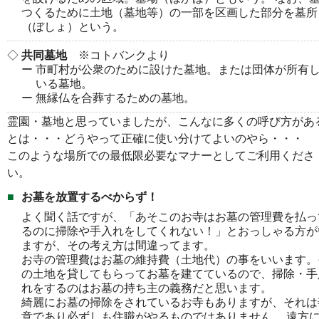
つくるために土地（墓地等）の一部を区画した部分を墓所
（ぼしょ）という。
共同墓地
※コトバンクより
市町村が公衆のために設けた墓地。または団体が所有
いる墓地。
無縁仏を合葬するための墓地。
霊園・墓地と思っていましたが、こんなに多くの呼び方があ
とは・・・どうやって正確に使い分けてよいのやら・・・
このような場所での最低限必要なマナーとしてご利用くださ
い。
お墓を放置するべからず！
よく聞く話ですが、「あそこのお寺はお墓の管理費を払っ
るのに掃除や手入れをしてくれない！」とおっしゃる方が
ますが、その考え方は間違ってます。
お寺の管理費はお墓の維持費（土地代）の事をいいます。
の土地を貸してもらってお墓を建てているので、掃除・手
れをするのはお墓の持ち主の義務だと思います。
綺麗にお墓の掃除をされているお寺もありますが、それは
意であり必ずしも住職がやるものではありません。 遠方