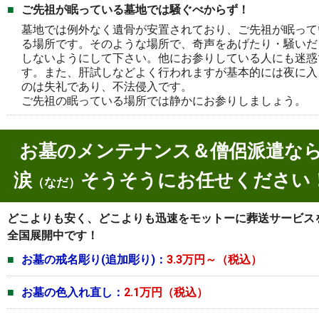
ご先祖が眠っている墓地では騒ぐべからず！
墓地では例外なく遺骨が安置されており、ご先祖が眠って
る場所です。そのような場所で、奇声をあげたり・騒いだ
しないようにして下さい。他にお参りしている人にも迷惑
す。また、肝試しなどよく行われますが基本的には夜に入
のは失礼であり、不法侵入です。
ご先祖の眠っている場所では静かにお参りしましょう。
お墓のメンテナンス＆僧侶派遣な
涙
そうそうにお任せください
（なだ）
どこよりも安く、どこよりも迅速をモットーに葬送サービス
全国展開中です！
お墓の戒名彫り(追加彫り)：
3.3万円～（税込）
お墓の色入れ直し：
2.1万円（税込）