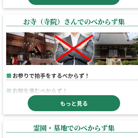
くべからず！
からず！
詳しくはこちら
お寺（寺院）さんでのべからず集
お参りで拍手をするべからず！
右側を進むべからず！
もっと見る
本堂の正面は通り過ぎるべからず！
仏像・お地蔵・記念碑を触るべからず！
霊園・墓地でのべからず集
お寺で騒ぐべからず！