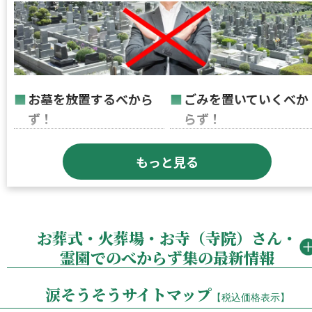
詳しくはこちら
お墓を放置するべから
ごみを置いていくべか
ず！
らず！
過度な掃除はするべか
ご先祖が眠っている墓
もっと見る
らず！
地では騒ぐべからず！
詳しくはこちら
お葬式・火葬場・お寺（寺院）さん・
霊園でのべからず集の
最新情報
涙そうそうサイトマップ
【税込価格表示】