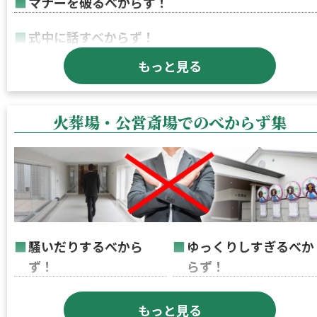
マナーを破るべからず！
式中に話すべからず！
もっと見る
忌（い）み語は使うべからず！
葬儀の作法は適当にするべからず！
火葬場・公営斎場でのべからず集
詳しくはこちら
騒いだりするべから
ゆっくりしすぎるべか
ず！
らず！
母親又は妊婦さんは行
棺の中に物を入れるべ
もっと見る