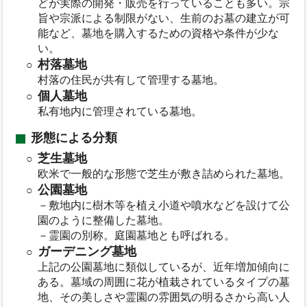
どが実際の開発・販売を行っていることも多い。宗
旨や宗派による制限がない、生前のお墓の建立が可
能など、墓地を購入するための資格や条件が少な
い。
村落墓地
村落の住民が共有して管理する墓地。
個人墓地
私有地内に管理されている墓地。
形態による分類
芝生墓地
欧米で一般的な形態で芝生が敷き詰められた墓地。
公園墓地
－敷地内に樹木等を植え小道や噴水などを設けて公
園のように整備した墓地。
－霊園の別称。庭園墓地とも呼ばれる。
ガーデニング墓地
上記の公園墓地に類似しているが、近年増加傾向に
ある。墓域の周囲に花が植栽されているタイプの墓
地、その美しさや霊園の雰囲気の明るさから高い人