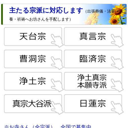
主たる宗派に対応します
（出張葬儀・法要・供
養・祈祷へお坊さんを手配します）
※お寺さん（全宗派）、全国で募集中