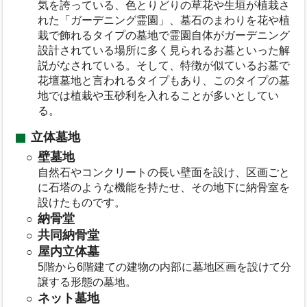
気を誇っている、色とりどりの草花や生垣が植栽さ
れた「ガーデニング霊園」、墓石のまわりを花や植
栽で飾れるタイプの墓地で霊園自体がガーデニング
設計されている場所に多く見られるお墓といった解
説がなされている。そして、特徴が似ているお墓で
花壇墓地と言われるタイプもあり、このタイプの墓
地では植栽や玉砂利を入れることが多いとしてい
る。
立体墓地
壁墓地
自然石やコンクリートの長い壁面を設け、区画ごと
に石塔のような機能を持たせ、その地下に納骨室を
設けたものです。
納骨堂
共同納骨堂
屋内立体墓
5階から6階建ての建物の内部に墓地区画を設けて分
譲する形態の墓地。
ネット墓地