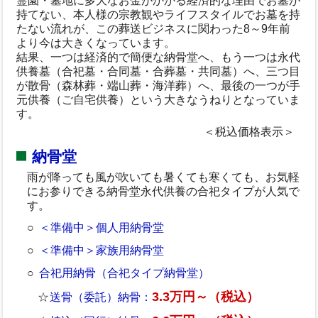
霊園・墓地に多大なお金がかかる経済的な理由でお墓が
持てない、本人様の宗教観やライフスタイルでお墓を持
たない流れが、この葬送ビジネスに関わった8～9年前
より今は大きくなっています。
結果、一つは経済的で簡便な納骨堂へ、もう一つは永代
供養墓（合祀墓・合同墓・合葬墓・共同墓）へ、三つ目
が散骨（森林葬・端山葬・海洋葬）へ、最後の一つが手
元供養（ご自宅供養）という大きなうねりとなっていま
す。
＜税込価格表示＞
納骨堂
雨が降っても風が吹いても暑くても寒くても、お気軽
にお参りできる納骨堂永代供養の合祀タイプが人気で
す。
＜準備中＞個人用納骨堂
＜準備中＞家族用納骨堂
合祀用納骨（合祀タイプ納骨堂）
3.3万円～（税込）
送骨（委託）納骨：