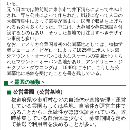
いる。
元々日本では戦前期に東京市で井下清らによって生み出
され、専ら公共によって作られた。戦後になって人口の
大都市集中によって需要が高まり、民間で収益を上げら
れるものも多くなった。中には、火葬場や葬祭施設を付
設するものもあり、そうした墓地では注目すべきデザイ
ン事例も多い。
なお、アメリカ合衆国最初の公園墓地としては、植物学
者ジェーコブ・ビゲローによって1825年にボストン郊
外マウント・オーバンに壮大なスケールの霊園がつくら
れたマウント・オーバン墓地があり、アンドリュー・ジ
ャクソン・ダウニングは、1840年ごろに、こうした公
園墓地に感銘を受けたことを書き残している。
＜霊園の種類＞
公営霊園（公営墓地）
都道府県や市町村などの自治体が直接管理・運営
している霊園もしくは墓地。自治体が運営主体で
あることから、永続性がほぼ保証されている。随
時募集している自治体は少なく、募集期間を定め
て抽選で利用者を決めることが多い。