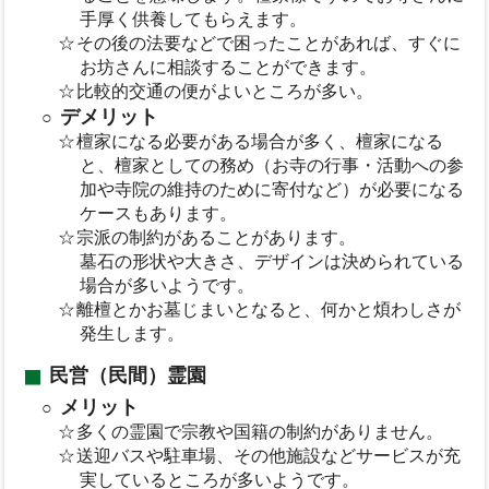
手厚く供養してもらえます。
その後の法要などで困ったことがあれば、すぐに
お坊さんに相談することができます。
比較的交通の便がよいところが多い。
デメリット
檀家になる必要がある場合が多く、檀家になる
と、檀家としての務め（お寺の行事・活動への参
加や寺院の維持のために寄付など）が必要になる
ケースもあります。
宗派の制約があることがあります。
墓石の形状や大きさ、デザインは決められている
場合が多いようです。
離檀とかお墓じまいとなると、何かと煩わしさが
発生します。
民営（民間）霊園
メリット
多くの霊園で宗教や国籍の制約がありません。
送迎バスや駐車場、その他施設などサービスが充
実しているところが多いようです。