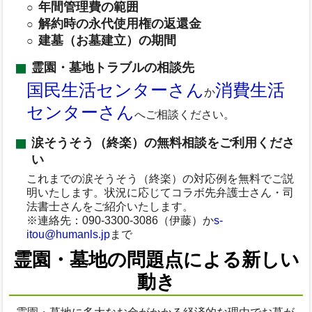
年間管理費の範囲
解約時の永代使用権の返還金
建墓（お墓建立）の期間
霊園・墓地トラブルの相談先
国民生活センターさん
消費生活
か
センターさん
へご相談ください。
涙そうそう（終楽）の無料相談をご利用くださ
い
これまでの涙そうそう（終楽）の対応例を無料でご説
明いたします。状況に応じてコラボ先弁護士さん・司
法書士さんをご紹介いたします。
※連絡先：090-3300-3086（伊藤）か
s-
itou@humanls.jp
まで
霊園・墓地の問題点による新しい
動き