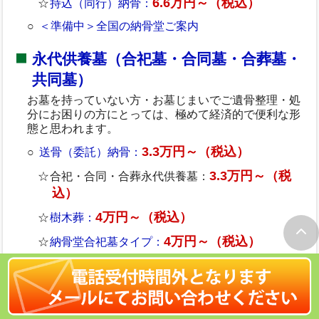
6.6万円～（税込）
持込（同行）納骨：
＜準備中＞全国の納骨堂ご案内
永代供養墓（合祀墓・合同墓・合葬墓・
共同墓）
お墓を持っていない方・お墓じまいでご遺骨整理・処
分にお困りの方にとっては、極めて経済的で便利な形
態と思われます。
3.3万円～（税込）
送骨（委託）納骨：
3.3万円～（税
合祀・合同・合葬永代供養墓：
込）
4万円～（税込）
樹木葬：
4万円～（税込）
納骨堂合祀墓タイプ：
3.3万円～（税込）
ふるさと送骨：
3.3万円～（税込）
新幹線駅近納骨：
6.6万円～（税込）
持込（同行）納骨：