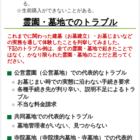
る。
生前購入ができないことがある。
霊園・墓地でのトラブル
これまでに関わった建墓（お墓建立）・お墓じまいなど
の実務を通して体験したことを列挙してみました。
下記のトラブル例は、全ての霊園・墓地で起きたことで
はなく、かなり限られた霊園・墓地のことだと思ってく
ださい。
公営霊園（公営墓地）での代表的なトラブル
お墓じまい時での実態に沿わない手続き要求
各種手続き先が判り辛い、説明不足によるトラ
ブル
不当な料金請求
共同墓地での代表的なトラブル
墓地管理者がいない、見つからない
寺院墓地（寺院境内墓地・寺墓地）での代表的