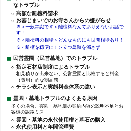
なトラブル
高額な離檀料請求
お墓じまいでのお寺さんからの嫌がらせ
※＜一般常識です＞離檀料なんてありえないお話で
す！
※＜離檀料の相場＞どんなものにも世間相場あり！
※＜離檀を穏便に！＞立つ鳥跡を濁さず
民営霊園（民営墓地）でのトラブル
指定石材店制度によるトラブル
相見積りが出来ない、公営霊園と比較すると料金
（費用）的な割高感
チラシ表示と実態料金体系の違い
霊園・墓地トラブルのよくある原因
多くの場合、霊園・墓地側の契約内容の説明不足とお
客様の認識ミス
霊園・墓地の永代使用権と墓石の購入
永代使用料と年間管理費