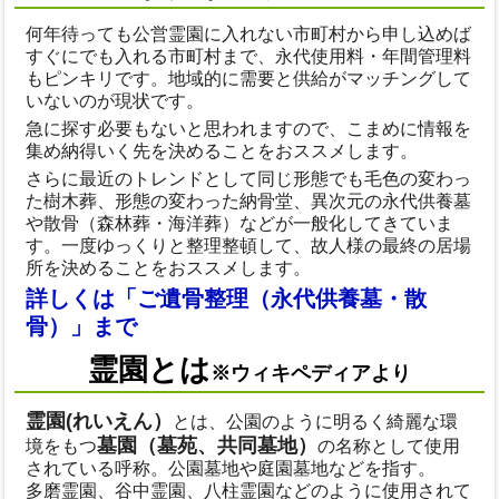
何年待っても公営霊園に入れない市町村から申し込めば
すぐにでも入れる市町村まで、永代使用料・年間管理料
もピンキリです。地域的に需要と供給がマッチングして
いないのが現状です。
急に探す必要もないと思われますので、こまめに情報を
集め納得いく先を決めることをおススメします。
さらに最近のトレンドとして同じ形態でも毛色の変わっ
た樹木葬、形態の変わった納骨堂、異次元の永代供養墓
や散骨（森林葬・海洋葬）などが一般化してきていま
す。一度ゆっくりと整理整頓して、故人様の最終の居場
所を決めることをおススメします。
詳しくは「ご遺骨整理（永代供養墓・散
骨）」まで
霊園とは
※ウィキペディアより
霊園(れいえん）
とは、公園のように明るく綺麗な環
墓園（墓苑、共同墓地）
境をもつ
の名称として使用
されている呼称。公園墓地や庭園墓地などを指す。
多磨霊園、谷中霊園、八柱霊園などのように使用されて