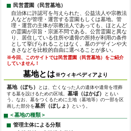
民営霊園（民営墓地）
自治体に許認可を与えられた、公益法人や宗教法
人などが管理・運営する霊園もしくは墓地。管
理・運営の主体が宗教法人であっても、ほとんど
の霊園が宗旨・宗派不問である。公営霊園と異な
り、居住している住所や遺骨の所持が利用の条件
として挙げられることはなく、墓のデザインや大
きさなどを比較的自由に選べることが多い。
※今回、このサイトでは民営霊園（民営墓地）をご紹介
していません！
墓地とは
※ウィキペディアより
墓地（ぼち）
とは、亡くなった人の遺体や遺骨を埋葬
墓場（はかば）
する墓を設けるための区域。
ともい
う。なお、墓をつくるために土地（墓地等）の一部を区
墓所（ぼしょ）
画した部分を
という。
＜墓地の種類＞
管理主体による分類