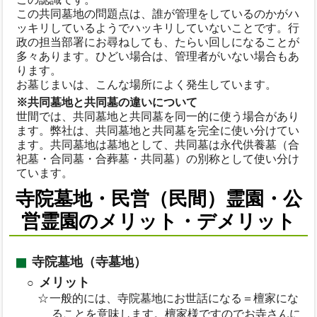
この共同墓地の問題点は、誰が管理をしているのかがハ
ッキリしているようでハッキリしていないことです。行
政の担当部署にお尋ねしても、たらい回しになることが
多々あります。ひどい場合は、管理者がいない場合もあ
ります。
お墓じまいは、こんな場所によく発生しています。
※共同墓地と共同墓の違いについて
世間では、共同墓地と共同墓を同一的に使う場合があり
ます。弊社は、共同墓地と共同墓を完全に使い分けてい
ます。共同墓地は墓地として、共同墓は永代供養墓（合
祀墓・合同墓・合葬墓・共同墓）の別称として使い分け
ています。
寺院墓地・民営（民間）霊園・公
営霊園のメリット・デメリット
寺院墓地（寺墓地）
メリット
一般的には、寺院墓地にお世話になる＝檀家にな
ることを意味します。檀家様ですのでお寺さんに