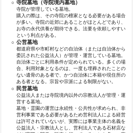
寺院墓地（寺院境内墓地）
寺院が管理している墓地。
購入の際は、その寺院の檀家となる必要がある場合
が多い。寺院の近郊にあることがほとんどであり、
お寺の永代供養が期待できる。法要を依頼しやすい
という利点がある。
公営墓地
都道府県や市町村などの自治体（または自治体から
委託された公益法人）が管理・運営している墓地。
自治体ごとに利用条件が定められている。多くの場
合、利用対象となるのは、一度も埋葬されたことの
ない遺骨のある者で、かつ自治体に本籍や現住所の
ある者となる。宗旨や宗派による制限がない。
民営墓地
公益法人または寺院境内以外の宗教法人が管理・運
営する墓地。
墓地・霊園の運営は永続性・公共性が求められ、非
営利事業である必要があるため営利法人による経営
は許可されていないが、実際には事業主体の名義を
公益法人・宗教法人とし、営利法人である石材店な