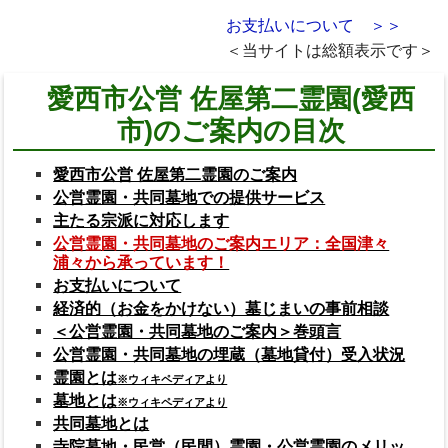
お支払いについて ＞＞
＜当サイトは総額表示です＞
愛西市公営 佐屋第二霊園(愛西
市)のご案内の目次
愛西市公営 佐屋第二霊園のご案内
公営霊園・共同墓地での提供サービス
主たる宗派に対応します
公営霊園・共同墓地のご案内エリア：全国津々
浦々から承っています！
お支払いについて
経済的（お金をかけない）墓じまいの事前相談
＜公営霊園・共同墓地のご案内＞巻頭言
公営霊園・共同墓地の埋蔵（墓地貸付）受入状況
霊園とは
※ウィキペディアより
墓地とは
※ウィキペディアより
共同墓地とは
寺院墓地・民営（民間）霊園・公営霊園のメリッ