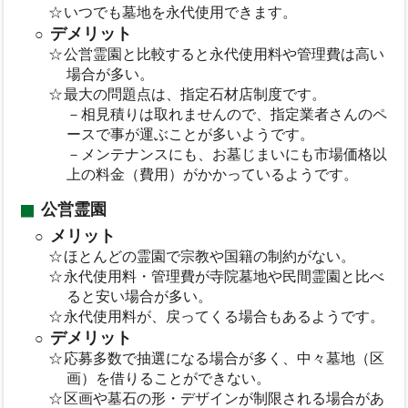
いつでも墓地を永代使用できます。
デメリット
公営霊園と比較すると永代使用料や管理費は高い
場合が多い。
最大の問題点は、指定石材店制度です。
－相見積りは取れませんので、指定業者さんのペ
ースで事が運ぶことが多いようです。
－メンテナンスにも、お墓じまいにも市場価格以
上の料金（費用）がかかっているようです。
公営霊園
メリット
ほとんどの霊園で宗教や国籍の制約がない。
永代使用料・管理費が寺院墓地や民間霊園と比べ
ると安い場合が多い。
永代使用料が、戻ってくる場合もあるようです。
デメリット
応募多数で抽選になる場合が多く、中々墓地（区
画）を借りることができない。
区画や墓石の形・デザインが制限される場合があ