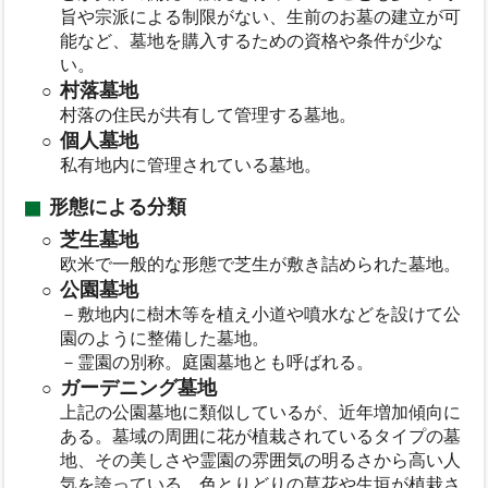
旨や宗派による制限がない、生前のお墓の建立が可
能など、墓地を購入するための資格や条件が少な
い。
村落墓地
村落の住民が共有して管理する墓地。
個人墓地
私有地内に管理されている墓地。
形態による分類
芝生墓地
欧米で一般的な形態で芝生が敷き詰められた墓地。
公園墓地
－敷地内に樹木等を植え小道や噴水などを設けて公
園のように整備した墓地。
－霊園の別称。庭園墓地とも呼ばれる。
ガーデニング墓地
上記の公園墓地に類似しているが、近年増加傾向に
ある。墓域の周囲に花が植栽されているタイプの墓
地、その美しさや霊園の雰囲気の明るさから高い人
気を誇っている、色とりどりの草花や生垣が植栽さ