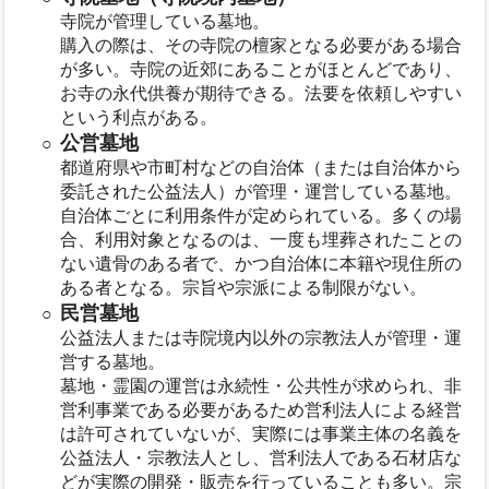
寺院が管理している墓地。
購入の際は、その寺院の檀家となる必要がある場合
が多い。寺院の近郊にあることがほとんどであり、
お寺の永代供養が期待できる。法要を依頼しやすい
という利点がある。
公営墓地
都道府県や市町村などの自治体（または自治体から
委託された公益法人）が管理・運営している墓地。
自治体ごとに利用条件が定められている。多くの場
合、利用対象となるのは、一度も埋葬されたことの
ない遺骨のある者で、かつ自治体に本籍や現住所の
ある者となる。宗旨や宗派による制限がない。
民営墓地
公益法人または寺院境内以外の宗教法人が管理・運
営する墓地。
墓地・霊園の運営は永続性・公共性が求められ、非
営利事業である必要があるため営利法人による経営
は許可されていないが、実際には事業主体の名義を
公益法人・宗教法人とし、営利法人である石材店な
どが実際の開発・販売を行っていることも多い。宗