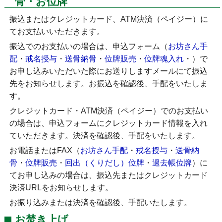
骨・お位牌
振込またはクレジットカード、ATM決済（ペイジー）に
てお支払いいただきます。
振込でのお支払いの場合は、申込フォーム（
お坊さん手
配
・
戒名授与
・
送骨納骨
・
位牌販売
・
位牌魂入れ
・
）で
お申し込みいただいた際にお送りしますメールにて振込
先をお知らせします。お振込を確認後、手配をいたしま
す。
クレジットカード・ATM決済（ペイジー）でのお支払い
の場合は、申込フォームにクレジットカード情報を入れ
ていただきます。決済を確認後、手配をいたします。
お電話またはFAX（
お坊さん手配
・
戒名授与
・
送骨納
骨
・
位牌販売
・
回出（くりだし）位牌
・
過去帳位牌
）に
てお申し込みの場合は、振込先またはクレジットカード
決済URLをお知らせします。
お振り込みまたは決済を確認後、手配いたします。
お焚き上げ