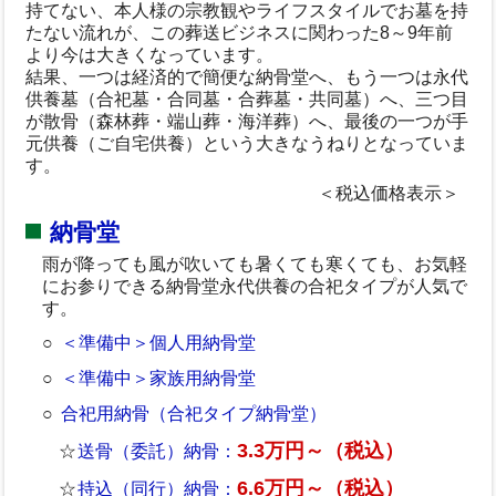
持てない、本人様の宗教観やライフスタイルでお墓を持
たない流れが、この葬送ビジネスに関わった8～9年前
より今は大きくなっています。
結果、一つは経済的で簡便な納骨堂へ、もう一つは永代
供養墓（合祀墓・合同墓・合葬墓・共同墓）へ、三つ目
が散骨（森林葬・端山葬・海洋葬）へ、最後の一つが手
元供養（ご自宅供養）という大きなうねりとなっていま
す。
＜税込価格表示＞
納骨堂
雨が降っても風が吹いても暑くても寒くても、お気軽
にお参りできる納骨堂永代供養の合祀タイプが人気で
す。
＜準備中＞個人用納骨堂
＜準備中＞家族用納骨堂
合祀用納骨（合祀タイプ納骨堂）
3.3万円～（税込）
送骨（委託）納骨：
6.6万円～（税込）
持込（同行）納骨：