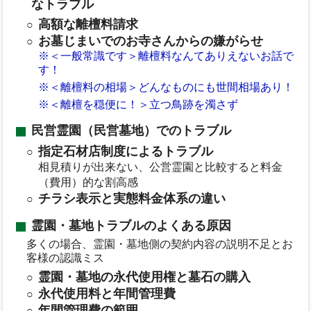
なトラブル
高額な離檀料請求
お墓じまいでのお寺さんからの嫌がらせ
※＜一般常識です＞離檀料なんてありえないお話で
す！
※＜離檀料の相場＞どんなものにも世間相場あり！
※＜離檀を穏便に！＞立つ鳥跡を濁さず
民営霊園（民営墓地）でのトラブル
指定石材店制度によるトラブル
相見積りが出来ない、公営霊園と比較すると料金
（費用）的な割高感
チラシ表示と実態料金体系の違い
霊園・墓地トラブルのよくある原因
多くの場合、霊園・墓地側の契約内容の説明不足とお
客様の認識ミス
霊園・墓地の永代使用権と墓石の購入
永代使用料と年間管理費
年間管理費の範囲