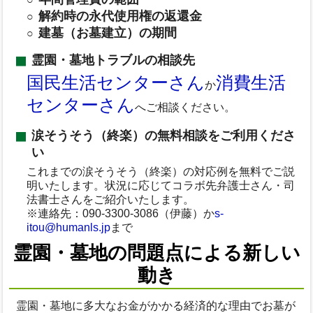
解約時の永代使用権の返還金
建墓（お墓建立）の期間
霊園・墓地トラブルの相談先
国民生活センターさん
消費生活
か
センターさん
へご相談ください。
涙そうそう（終楽）の無料相談をご利用くださ
い
これまでの涙そうそう（終楽）の対応例を無料でご説
明いたします。状況に応じてコラボ先弁護士さん・司
法書士さんをご紹介いたします。
※連絡先：090-3300-3086（伊藤）か
s-
itou@humanls.jp
まで
霊園・墓地の問題点による新しい
動き
霊園・墓地に多大なお金がかかる経済的な理由でお墓が