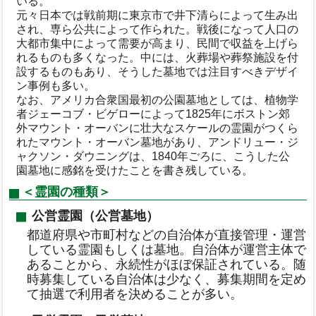
いる。
元々日本では戦前期に東京市で井下清らによって生み出
され、専ら公共によって作られた。戦後になって人口の
大都市集中によって需要が高まり、民間で収益を上げら
れるものも多くなった。中には、火葬場や葬祭施設を付
設するものもあり、そうした墓地では注目すべきデザイ
ン事例も多い。
なお、アメリカ合衆国最初の公園墓地としては、植物学
者ジェーコブ・ビゲローによって1825年にボストン郊
外マウント・オーバンに壮大なスケールの霊園がつくら
れたマウント・オーバン墓地があり、アンドリュー・ジ
ャクソン・ダウニングは、1840年ごろに、こうした公
園墓地に感銘を受けたことを書き残している。
＜霊園の種類＞
公営霊園（公営墓地）
都道府県や市町村などの自治体が直接管理・運営
している霊園もしくは墓地。自治体が運営主体で
あることから、永続性がほぼ保証されている。随
時募集している自治体は少なく、募集期間を定め
て抽選で利用者を決めることが多い。