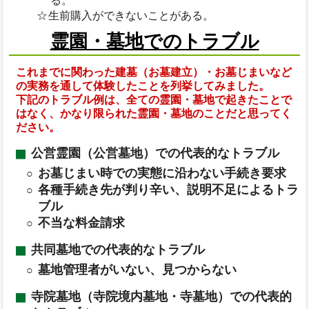
る。
生前購入ができないことがある。
霊園・墓地でのトラブル
これまでに関わった建墓（お墓建立）・お墓じまいなど
の実務を通して体験したことを列挙してみました。
下記のトラブル例は、全ての霊園・墓地で起きたことで
はなく、かなり限られた霊園・墓地のことだと思ってく
ださい。
公営霊園（公営墓地）での代表的なトラブル
お墓じまい時での実態に沿わない手続き要求
各種手続き先が判り辛い、説明不足によるトラ
ブル
不当な料金請求
共同墓地での代表的なトラブル
墓地管理者がいない、見つからない
寺院墓地（寺院境内墓地・寺墓地）での代表的