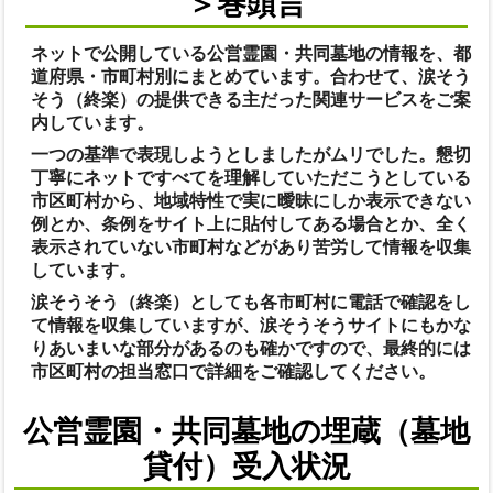
＞巻頭言
ネットで公開している公営霊園・共同墓地の情報を、都
道府県・市町村別にまとめています。合わせて、涙そう
そう（終楽）の提供できる主だった関連サービスをご案
内しています。
一つの基準で表現しようとしましたがムリでした。懇切
丁寧にネットですべてを理解していただこうとしている
市区町村から、地域特性で実に曖昧にしか表示できない
例とか、条例をサイト上に貼付してある場合とか、全く
表示されていない市町村などがあり苦労して情報を収集
しています。
涙そうそう（終楽）としても各市町村に電話で確認をし
て情報を収集していますが、涙そうそうサイトにもかな
りあいまいな部分があるのも確かですので、最終的には
市区町村の担当窓口で詳細をご確認してください。
公営霊園・共同墓地の埋蔵（墓地
貸付）受入状況