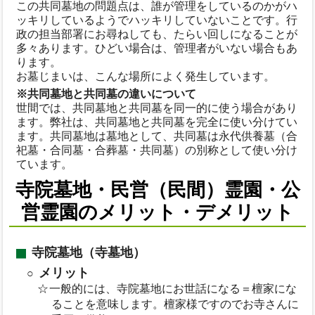
この共同墓地の問題点は、誰が管理をしているのかがハ
ッキリしているようでハッキリしていないことです。行
政の担当部署にお尋ねしても、たらい回しになることが
多々あります。ひどい場合は、管理者がいない場合もあ
ります。
お墓じまいは、こんな場所によく発生しています。
※共同墓地と共同墓の違いについて
世間では、共同墓地と共同墓を同一的に使う場合があり
ます。弊社は、共同墓地と共同墓を完全に使い分けてい
ます。共同墓地は墓地として、共同墓は永代供養墓（合
祀墓・合同墓・合葬墓・共同墓）の別称として使い分け
ています。
寺院墓地・民営（民間）霊園・公
営霊園のメリット・デメリット
寺院墓地（寺墓地）
メリット
一般的には、寺院墓地にお世話になる＝檀家にな
ることを意味します。檀家様ですのでお寺さんに