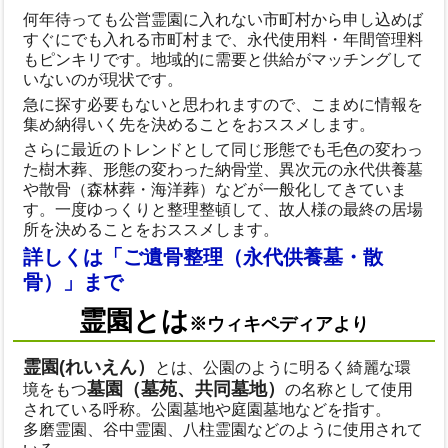
何年待っても公営霊園に入れない市町村から申し込めば
すぐにでも入れる市町村まで、永代使用料・年間管理料
もピンキリです。地域的に需要と供給がマッチングして
いないのが現状です。
急に探す必要もないと思われますので、こまめに情報を
集め納得いく先を決めることをおススメします。
さらに最近のトレンドとして同じ形態でも毛色の変わっ
た樹木葬、形態の変わった納骨堂、異次元の永代供養墓
や散骨（森林葬・海洋葬）などが一般化してきていま
す。一度ゆっくりと整理整頓して、故人様の最終の居場
所を決めることをおススメします。
詳しくは「ご遺骨整理（永代供養墓・散
骨）」まで
霊園とは
※ウィキペディアより
霊園(れいえん）
とは、公園のように明るく綺麗な環
墓園（墓苑、共同墓地）
境をもつ
の名称として使用
されている呼称。公園墓地や庭園墓地などを指す。
多磨霊園、谷中霊園、八柱霊園などのように使用されて