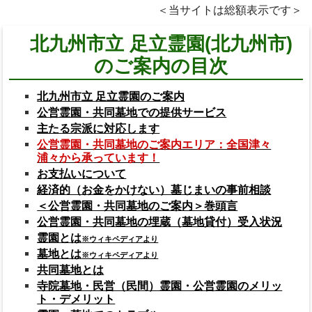
＜当サイトは総額表示です＞
北九州市立 足立霊園(北九州市)
のご案内の目次
北九州市立 足立霊園のご案内
公営霊園・共同墓地での提供サービス
主たる宗派に対応します
公営霊園・共同墓地のご案内エリア：全国津々
浦々から承っています！
お支払いについて
経済的（お金をかけない）墓じまいの事前相談
＜公営霊園・共同墓地のご案内＞巻頭言
公営霊園・共同墓地の埋蔵（墓地貸付）受入状況
霊園とは
※ウィキペディアより
墓地とは
※ウィキペディアより
共同墓地とは
寺院墓地・民営（民間）霊園・公営霊園のメリッ
ト・デメリット