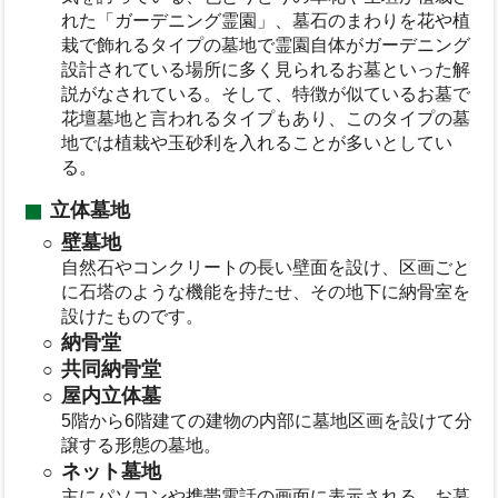
れた「ガーデニング霊園」、墓石のまわりを花や植
栽で飾れるタイプの墓地で霊園自体がガーデニング
設計されている場所に多く見られるお墓といった解
説がなされている。そして、特徴が似ているお墓で
花壇墓地と言われるタイプもあり、このタイプの墓
地では植栽や玉砂利を入れることが多いとしてい
る。
立体墓地
壁墓地
自然石やコンクリートの長い壁面を設け、区画ごと
に石塔のような機能を持たせ、その地下に納骨室を
設けたものです。
納骨堂
共同納骨堂
屋内立体墓
5階から6階建ての建物の内部に墓地区画を設けて分
譲する形態の墓地。
ネット墓地
主にパソコンや携帯電話の画面に表示される、お墓