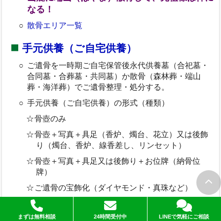
なる！
散骨エリア一覧
手元供養（ご自宅供養）
ご遺骨を一時期ご自宅保管後永代供養墓（合祀墓・
合同墓・合葬墓・共同墓）か散骨（森林葬・端山
葬・海洋葬）でご遺骨整理・処分する。
手元供養（ご自宅供養）の形式（種類）
骨壺のみ
骨壺＋写真＋具足（香炉、燭台、花立）又は後飾
り（燭台、香炉、線香差し、リンセット）
骨壺＋写真＋具足又は後飾り＋お位牌（納骨位
牌）
ご遺骨の宝飾化（ダイヤモンド・真珠など）
ペンダントへの納骨
まずは無料相談
24時間受付中
LINEで気軽にご相談
＜参考＞お墓離れ