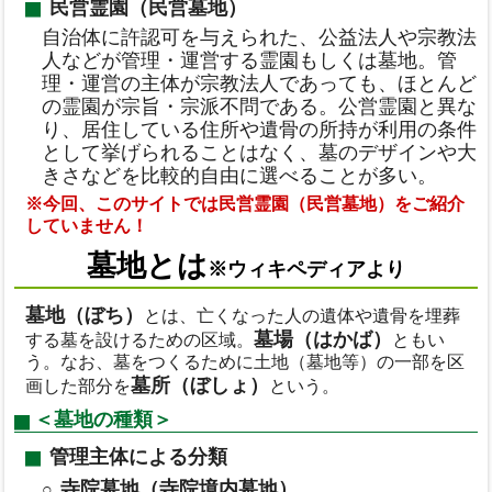
民営霊園（民営墓地）
自治体に許認可を与えられた、公益法人や宗教法
人などが管理・運営する霊園もしくは墓地。管
理・運営の主体が宗教法人であっても、ほとんど
の霊園が宗旨・宗派不問である。公営霊園と異な
り、居住している住所や遺骨の所持が利用の条件
として挙げられることはなく、墓のデザインや大
きさなどを比較的自由に選べることが多い。
※今回、このサイトでは民営霊園（民営墓地）をご紹介
していません！
墓地とは
※ウィキペディアより
墓地（ぼち）
とは、亡くなった人の遺体や遺骨を埋葬
墓場（はかば）
する墓を設けるための区域。
ともい
う。なお、墓をつくるために土地（墓地等）の一部を区
墓所（ぼしょ）
画した部分を
という。
＜墓地の種類＞
管理主体による分類
寺院墓地（寺院境内墓地）