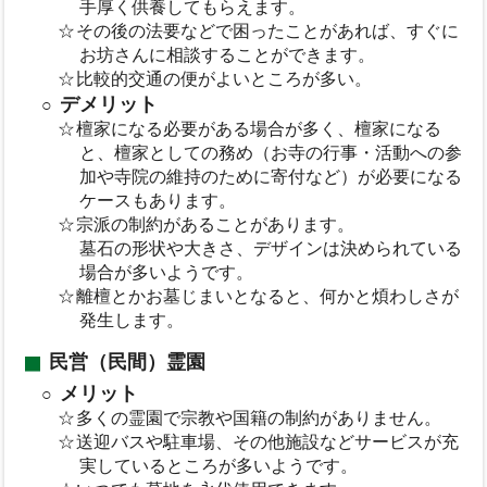
手厚く供養してもらえます。
その後の法要などで困ったことがあれば、すぐに
お坊さんに相談することができます。
比較的交通の便がよいところが多い。
デメリット
檀家になる必要がある場合が多く、檀家になる
と、檀家としての務め（お寺の行事・活動への参
加や寺院の維持のために寄付など）が必要になる
ケースもあります。
宗派の制約があることがあります。
墓石の形状や大きさ、デザインは決められている
場合が多いようです。
離檀とかお墓じまいとなると、何かと煩わしさが
発生します。
民営（民間）霊園
メリット
多くの霊園で宗教や国籍の制約がありません。
送迎バスや駐車場、その他施設などサービスが充
実しているところが多いようです。