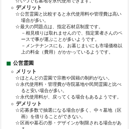
いつでも墓地を永代使用できます。
デメリット
公営霊園と比較すると永代使用料や管理費は高い
場合が多い。
最大の問題点は、指定石材店制度です。
－相見積りは取れませんので、指定業者さんのペ
ースで事が運ぶことが多いようです。
－メンテナンスにも、お墓じまいにも市場価格以
上の料金（費用）がかかっているようです。
公営霊園
メリット
ほとんどの霊園で宗教や国籍の制約がない。
永代使用料・管理費が寺院墓地や民間霊園と比べ
ると安い場合が多い。
永代使用料が、戻ってくる場合もあるようです。
デメリット
応募多数で抽選になる場合が多く、中々墓地（区
画）を借りることができない。
区画や墓石の形・デザインが制限される場合があ