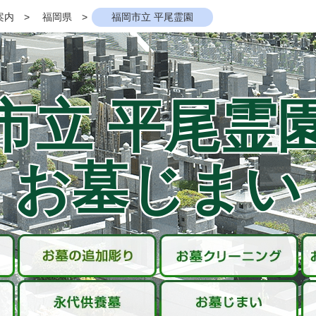
案内
福岡県
福岡市立 平尾霊園
市立 平尾霊
お墓じまい