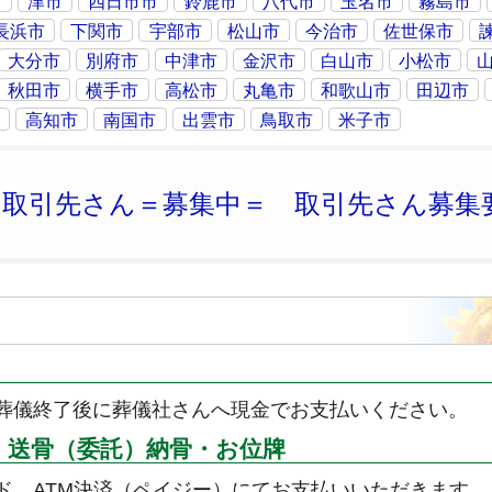
市
津市
四日市市
鈴鹿市
八代市
玉名市
霧島市
長浜市
下関市
宇部市
松山市
今治市
佐世保市
大分市
別府市
中津市
金沢市
白山市
小松市
秋田市
横手市
高松市
丸亀市
和歌山市
田辺市
市
高知市
南国市
出雲市
鳥取市
米子市
※取引先さん＝募集中＝ 取引先さん募集
葬儀終了後に葬儀社さんへ現金でお支払いください。
・送骨（委託）納骨・お位牌
ド、ATM決済（ペイジー）にてお支払いいただきます。