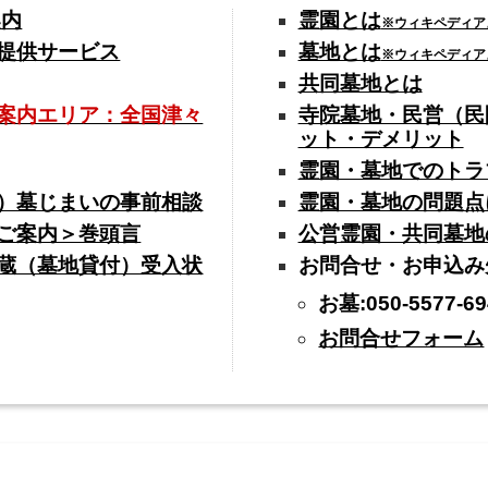
案内
霊園とは
※ウィキペディア
提供サービス
墓地とは
※ウィキペディア
共同墓地とは
案内エリア：全国津々
寺院墓地・民営（民
ット・デメリット
霊園・墓地でのトラ
）墓じまいの事前相談
霊園・墓地の問題点
ご案内＞巻頭言
公営霊園・共同墓地
蔵（墓地貸付）受入状
お問合せ・お申込み
お墓:050-5577-69
お問合せフォーム