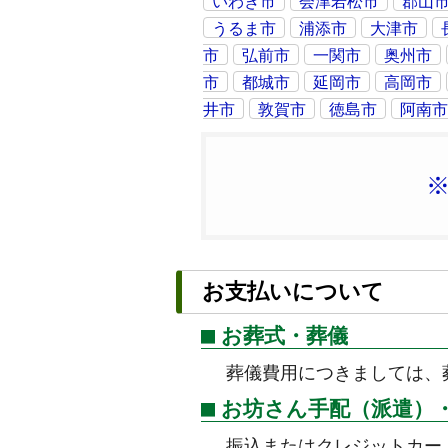
いわき市
会津若松市
郡山
うるま市
浦添市
大津市
市
弘前市
一関市
奥州市
市
都城市
延岡市
高岡市
井市
敦賀市
徳島市
阿南
お支払いについて
お葬式・葬儀
葬儀費用につきましては、
お坊さん手配（派遣）
振込またはクレジットカー