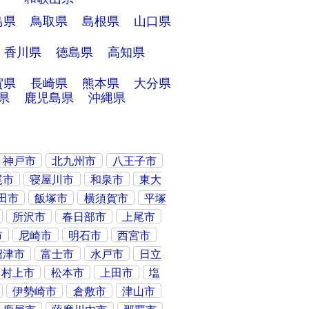
島県
鳥取県
島根県
山口県
香川県
徳島県
高知県
賀県
長崎県
熊本県
大分県
県
鹿児島県
沖縄県
神戸市
北九州市
八王子市
尾市
寝屋川市
和泉市
東大
田市
飯塚市
横須賀市
平塚
所沢市
春日部市
上尾市
市
尼崎市
明石市
西宮市
沼津市
富士市
水戸市
日立
村上市
松本市
上田市
塩
伊勢崎市
倉敷市
津山市