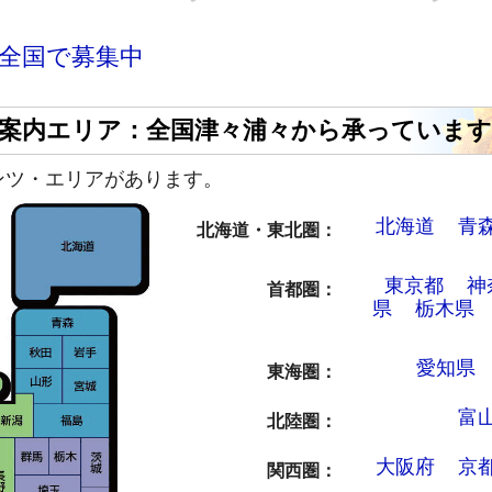
全国で募集中
案内エリア：全国津々浦々から承っています
ンツ・エリアがあります。
北海道
青
北海道・東北圏
東京都
神
首都圏
県
栃木県
愛知県
東海圏
富
北陸圏
大阪府
京
関西圏