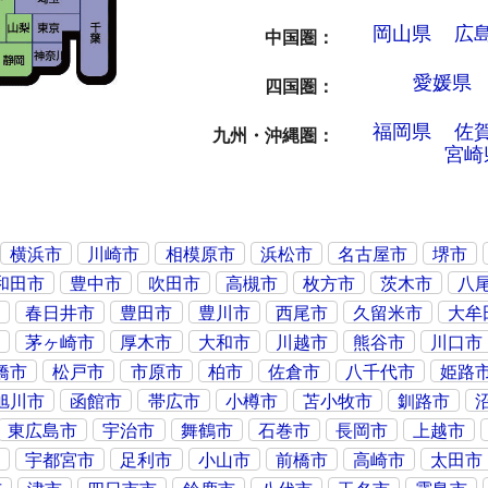
岡山県
広
中国圏
愛媛県
四国圏
福岡県
佐
九州・沖縄圏
宮崎
横浜市
川崎市
相模原市
浜松市
名古屋市
堺市
和田市
豊中市
吹田市
高槻市
枚方市
茨木市
八
市
春日井市
豊田市
豊川市
西尾市
久留米市
大牟
市
茅ヶ崎市
厚木市
大和市
川越市
熊谷市
川口市
橋市
松戸市
市原市
柏市
佐倉市
八千代市
姫路
旭川市
函館市
帯広市
小樽市
苫小牧市
釧路市
東広島市
宇治市
舞鶴市
石巻市
長岡市
上越市
市
宇都宮市
足利市
小山市
前橋市
高崎市
太田市