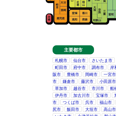
主要都市
札幌市
仙台市
さいたま市
町田市
府中市
調布市
岸
阪市
豊橋市
岡崎市
一宮
市
鎌倉市
藤沢市
小田原
草加市
越谷市
市川市
船
伊丹市
加古川市
宝塚市
市
つくば市
呉市
福山市
尻市
飯田市
大垣市
高山