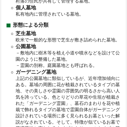
村落の住民が共有して管理する墓地。
個人墓地
私有地内に管理されている墓地。
形態による分類
芝生墓地
欧米で一般的な形態で芝生が敷き詰められた墓地。
公園墓地
－敷地内に樹木等を植え小道や噴水などを設けて公
園のように整備した墓地。
－霊園の別称。庭園墓地とも呼ばれる。
ガーデニング墓地
上記の公園墓地に類似しているが、近年増加傾向に
ある。墓域の周囲に花が植栽されているタイプの墓
地、その美しさや霊園の雰囲気の明るさから高い人
気を誇っている、色とりどりの草花や生垣が植栽さ
れた「ガーデニング霊園」、墓石のまわりを花や植
栽で飾れるタイプの墓地で霊園自体がガーデニング
設計されている場所に多く見られるお墓といった解
説がなされている。そして、特徴が似ているお墓で