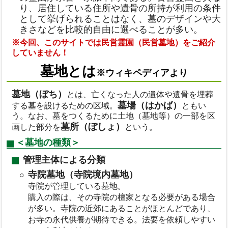
り、居住している住所や遺骨の所持が利用の条件
として挙げられることはなく、墓のデザインや大
きさなどを比較的自由に選べることが多い。
※今回、このサイトでは民営霊園（民営墓地）をご紹介
していません！
墓地とは
※ウィキペディアより
墓地（ぼち）
とは、亡くなった人の遺体や遺骨を埋葬
墓場（はかば）
する墓を設けるための区域。
ともい
う。なお、墓をつくるために土地（墓地等）の一部を区
墓所（ぼしょ）
画した部分を
という。
＜墓地の種類＞
管理主体による分類
寺院墓地（寺院境内墓地）
寺院が管理している墓地。
購入の際は、その寺院の檀家となる必要がある場合
が多い。寺院の近郊にあることがほとんどであり、
お寺の永代供養が期待できる。法要を依頼しやすい