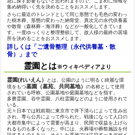
急に探す必要もないと思われますので、こまめに情報を
集め納得いく先を決めることをおススメします。
さらに最近のトレンドとして同じ形態でも毛色の変わっ
た樹木葬、形態の変わった納骨堂、異次元の永代供養墓
や散骨（森林葬・海洋葬）などが一般化してきていま
す。一度ゆっくりと整理整頓して、故人様の最終の居場
所を決めることをおススメします。
詳しくは「ご遺骨整理（永代供養墓・散
骨）」まで
霊園とは
※ウィキペディアより
霊園(れいえん）
とは、公園のように明るく綺麗な環
墓園（墓苑、共同墓地）
境をもつ
の名称として使用
されている呼称。公園墓地や庭園墓地などを指す。
多磨霊園、谷中霊園、八柱霊園などのように使用されて
いる。
元々日本では戦前期に東京市で井下清らによって生み出
され、専ら公共によって作られた。戦後になって人口の
大都市集中によって需要が高まり、民間で収益を上げら
れるものも多くなった。中には、火葬場や葬祭施設を付
設するものもあり、そうした墓地では注目すべきデザイ