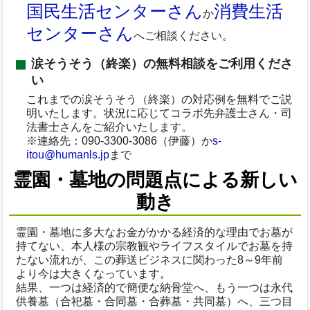
国民生活センターさん
消費生活
か
センターさん
へご相談ください。
涙そうそう（終楽）の無料相談をご利用くださ
い
これまでの涙そうそう（終楽）の対応例を無料でご説
明いたします。状況に応じてコラボ先弁護士さん・司
法書士さんをご紹介いたします。
※連絡先：090-3300-3086（伊藤）か
s-
itou@humanls.jp
まで
霊園・墓地の問題点による新しい
動き
霊園・墓地に多大なお金がかかる経済的な理由でお墓が
持てない、本人様の宗教観やライフスタイルでお墓を持
たない流れが、この葬送ビジネスに関わった8～9年前
より今は大きくなっています。
結果、一つは経済的で簡便な納骨堂へ、もう一つは永代
供養墓（合祀墓・合同墓・合葬墓・共同墓）へ、三つ目