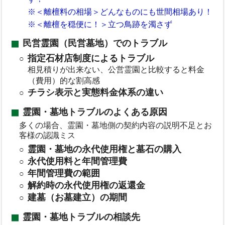
※＜離檀料の相場＞どんなものにも世間相場あり！
※＜離檀を穏便に！＞立つ鳥跡を濁さず
民営霊園（民営墓地）でのトラブル
指定石材店制度によるトラブル
相見積りが出来ない、公営霊園と比較すると料金
（費用）的な割高感
チラシ表示と実態料金体系の違い
霊園・墓地トラブルのよくある原因
多くの場合、霊園・墓地側の契約内容の説明不足とお
客様の認識ミス
霊園・墓地の永代使用権と墓石の購入
永代使用料と年間管理費
年間管理費の範囲
解約時の永代使用権の返還金
建墓（お墓建立）の期間
霊園・墓地トラブルの相談先