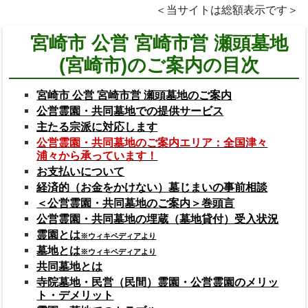
＜当サイトは総額表示です＞
宮崎市 公営 宮崎市営 瀬頭墓地
(宮崎市)のご案内の目次
宮崎市 公営 宮崎市営 瀬頭墓地のご案内
公営霊園・共同墓地での提供サービス
主たる宗派に対応します
公営霊園・共同墓地のご案内エリア：全国津々
浦々から承っています！
お支払いについて
経済的（お金をかけない）墓じまいの事前相談
＜公営霊園・共同墓地のご案内＞巻頭言
公営霊園・共同墓地の埋蔵（墓地貸付）受入状況
霊園とは
※ウィキペディアより
墓地とは
※ウィキペディアより
共同墓地とは
寺院墓地・民営（民間）霊園・公営霊園のメリッ
ト・デメリット