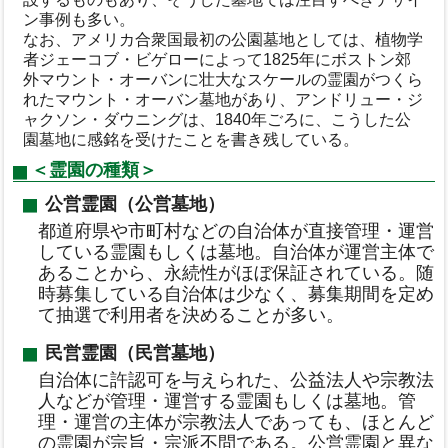
ン事例も多い。
なお、アメリカ合衆国最初の公園墓地としては、植物学
者ジェーコブ・ビゲローによって1825年にボストン郊
外マウント・オーバンに壮大なスケールの霊園がつくら
れたマウント・オーバン墓地があり、アンドリュー・ジ
ャクソン・ダウニングは、1840年ごろに、こうした公
園墓地に感銘を受けたことを書き残している。
＜霊園の種類＞
公営霊園（公営墓地）
都道府県や市町村などの自治体が直接管理・運営
している霊園もしくは墓地。自治体が運営主体で
あることから、永続性がほぼ保証されている。随
時募集している自治体は少なく、募集期間を定め
て抽選で利用者を決めることが多い。
民営霊園（民営墓地）
自治体に許認可を与えられた、公益法人や宗教法
人などが管理・運営する霊園もしくは墓地。管
理・運営の主体が宗教法人であっても、ほとんど
の霊園が宗旨・宗派不問である。公営霊園と異な