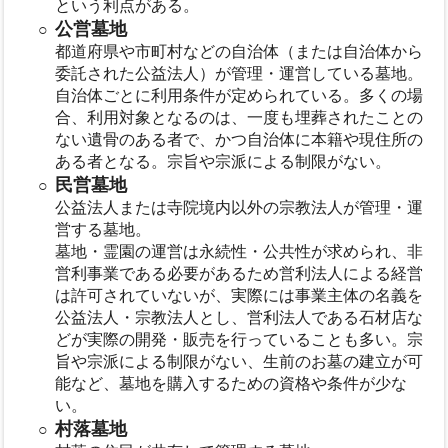
という利点がある。
公営墓地
都道府県や市町村などの自治体（または自治体から
委託された公益法人）が管理・運営している墓地。
自治体ごとに利用条件が定められている。多くの場
合、利用対象となるのは、一度も埋葬されたことの
ない遺骨のある者で、かつ自治体に本籍や現住所の
ある者となる。宗旨や宗派による制限がない。
民営墓地
公益法人または寺院境内以外の宗教法人が管理・運
営する墓地。
墓地・霊園の運営は永続性・公共性が求められ、非
営利事業である必要があるため営利法人による経営
は許可されていないが、実際には事業主体の名義を
公益法人・宗教法人とし、営利法人である石材店な
どが実際の開発・販売を行っていることも多い。宗
旨や宗派による制限がない、生前のお墓の建立が可
能など、墓地を購入するための資格や条件が少な
い。
村落墓地