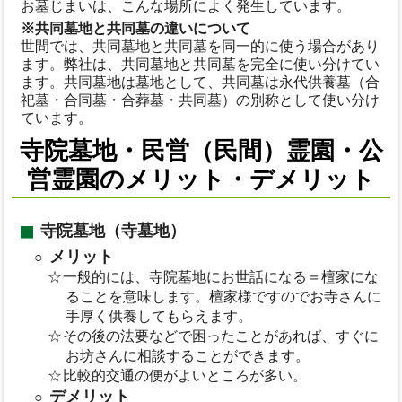
お墓じまいは、こんな場所によく発生しています。
※共同墓地と共同墓の違いについて
世間では、共同墓地と共同墓を同一的に使う場合があり
ます。弊社は、共同墓地と共同墓を完全に使い分けてい
ます。共同墓地は墓地として、共同墓は永代供養墓（合
祀墓・合同墓・合葬墓・共同墓）の別称として使い分け
ています。
寺院墓地・民営（民間）霊園・公
営霊園のメリット・デメリット
寺院墓地（寺墓地）
メリット
一般的には、寺院墓地にお世話になる＝檀家にな
ることを意味します。檀家様ですのでお寺さんに
手厚く供養してもらえます。
その後の法要などで困ったことがあれば、すぐに
お坊さんに相談することができます。
比較的交通の便がよいところが多い。
デメリット