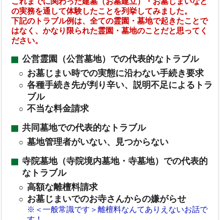
これまでに関わった建墓（お墓建立）・お墓じまいなど
の実務を通して体験したことを列挙してみました。
下記のトラブル例は、全ての霊園・墓地で起きたことで
はなく、かなり限られた霊園・墓地のことだと思ってく
ださい。
公営霊園（公営墓地）での代表的なトラブル
お墓じまい時での実態に沿わない手続き要求
各種手続き先が判り辛い、説明不足によるトラ
ブル
不当な料金請求
共同墓地での代表的なトラブル
墓地管理者がいない、見つからない
寺院墓地（寺院境内墓地・寺墓地）での代表的
なトラブル
高額な離檀料請求
お墓じまいでのお寺さんからの嫌がらせ
※＜一般常識です＞離檀料なんてありえないお話で
す！