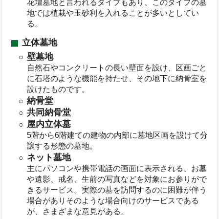
花壇墓地と言われるタイプもあり、このタイプの墓
地では植栽や玉砂利を入れることが多いとしてい
る。
立体墓地
壁墓地
自然石やコンクリートの長い壁面を設け、区画ごと
に石塔のような機能を持たせ、その地下に納骨室を
設けたものです。
納骨堂
共同納骨堂
屋内立体墓
5階から6階建ての建物の内部に墓地区画を設けて分
譲する形態の墓地。
ネット墓地
主にパソコンや携帯電話の画面に表示される、お墓
や遺影、戒名、生前の写真などを対象にお参りがで
きるサービス。実際の墓を訪問するのに困難が伴う
場合がありそのような場合向けのサービスである
が、さまざまな意見がある。