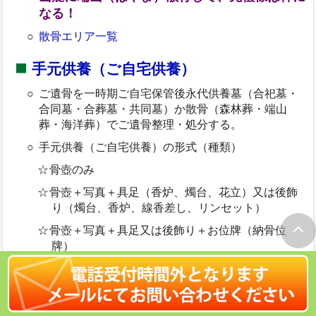
なる！
散骨エリア一覧
手元供養（ご自宅供養）
ご遺骨を一時期ご自宅保管後永代供養墓（合祀墓・
合同墓・合葬墓・共同墓）か散骨（森林葬・端山
葬・海洋葬）でご遺骨整理・処分する。
手元供養（ご自宅供養）の形式（種類）
骨壺のみ
骨壺＋写真＋具足（香炉、燭台、花立）又は後飾
り（燭台、香炉、線香差し、リンセット）
骨壺＋写真＋具足又は後飾り＋お位牌（納骨位
牌）
ご遺骨の宝飾化（ダイヤモンド・真珠など）
ペンダントへの納骨
＜参考＞お墓離れ