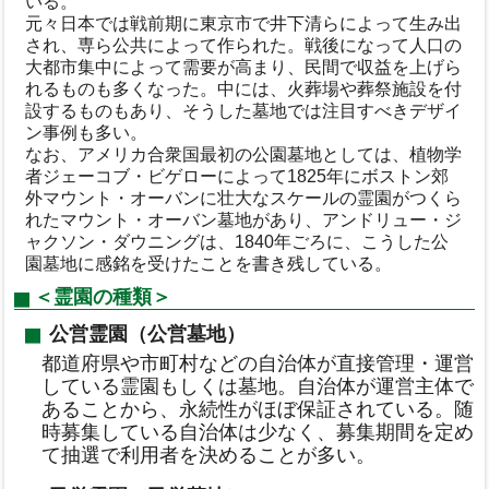
いる。
元々日本では戦前期に東京市で井下清らによって生み出
され、専ら公共によって作られた。戦後になって人口の
大都市集中によって需要が高まり、民間で収益を上げら
れるものも多くなった。中には、火葬場や葬祭施設を付
設するものもあり、そうした墓地では注目すべきデザイ
ン事例も多い。
なお、アメリカ合衆国最初の公園墓地としては、植物学
者ジェーコブ・ビゲローによって1825年にボストン郊
外マウント・オーバンに壮大なスケールの霊園がつくら
れたマウント・オーバン墓地があり、アンドリュー・ジ
ャクソン・ダウニングは、1840年ごろに、こうした公
園墓地に感銘を受けたことを書き残している。
＜霊園の種類＞
公営霊園（公営墓地）
都道府県や市町村などの自治体が直接管理・運営
している霊園もしくは墓地。自治体が運営主体で
あることから、永続性がほぼ保証されている。随
時募集している自治体は少なく、募集期間を定め
て抽選で利用者を決めることが多い。