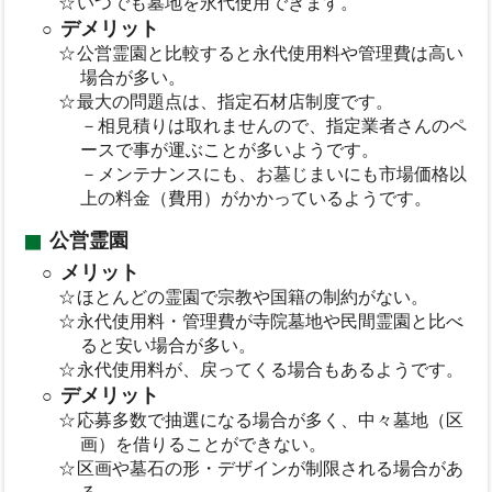
いつでも墓地を永代使用できます。
デメリット
公営霊園と比較すると永代使用料や管理費は高い
場合が多い。
最大の問題点は、指定石材店制度です。
－相見積りは取れませんので、指定業者さんのペ
ースで事が運ぶことが多いようです。
－メンテナンスにも、お墓じまいにも市場価格以
上の料金（費用）がかかっているようです。
公営霊園
メリット
ほとんどの霊園で宗教や国籍の制約がない。
永代使用料・管理費が寺院墓地や民間霊園と比べ
ると安い場合が多い。
永代使用料が、戻ってくる場合もあるようです。
デメリット
応募多数で抽選になる場合が多く、中々墓地（区
画）を借りることができない。
区画や墓石の形・デザインが制限される場合があ