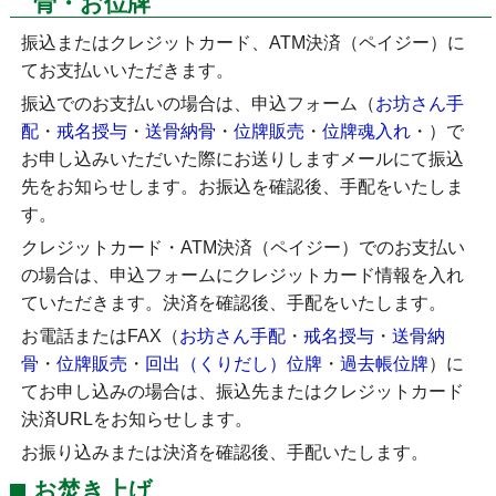
骨・お位牌
振込またはクレジットカード、ATM決済（ペイジー）に
てお支払いいただきます。
振込でのお支払いの場合は、申込フォーム（
お坊さん手
配
・
戒名授与
・
送骨納骨
・
位牌販売
・
位牌魂入れ
・
）で
お申し込みいただいた際にお送りしますメールにて振込
先をお知らせします。お振込を確認後、手配をいたしま
す。
クレジットカード・ATM決済（ペイジー）でのお支払い
の場合は、申込フォームにクレジットカード情報を入れ
ていただきます。決済を確認後、手配をいたします。
お電話またはFAX（
お坊さん手配
・
戒名授与
・
送骨納
骨
・
位牌販売
・
回出（くりだし）位牌
・
過去帳位牌
）に
てお申し込みの場合は、振込先またはクレジットカード
決済URLをお知らせします。
お振り込みまたは決済を確認後、手配いたします。
お焚き上げ