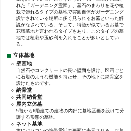
れた「ガーデニング霊園」、墓石のまわりを花や植
栽で飾れるタイプの墓地で霊園自体がガーデニング
設計されている場所に多く見られるお墓といった解
説がなされている。そして、特徴が似ているお墓で
花壇墓地と言われるタイプもあり、このタイプの墓
地では植栽や玉砂利を入れることが多いとしてい
る。
立体墓地
壁墓地
自然石やコンクリートの長い壁面を設け、区画ごと
に石塔のような機能を持たせ、その地下に納骨室を
設けたものです。
納骨堂
共同納骨堂
屋内立体墓
5階から6階建ての建物の内部に墓地区画を設けて分
譲する形態の墓地。
ネット墓地
主にパソコンや携帯電話の画面に表示される、お墓