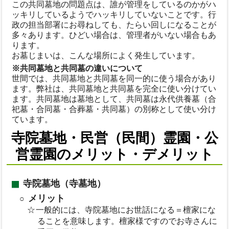
この共同墓地の問題点は、誰が管理をしているのかがハ
ッキリしているようでハッキリしていないことです。行
政の担当部署にお尋ねしても、たらい回しになることが
多々あります。ひどい場合は、管理者がいない場合もあ
ります。
お墓じまいは、こんな場所によく発生しています。
※共同墓地と共同墓の違いについて
世間では、共同墓地と共同墓を同一的に使う場合があり
ます。弊社は、共同墓地と共同墓を完全に使い分けてい
ます。共同墓地は墓地として、共同墓は永代供養墓（合
祀墓・合同墓・合葬墓・共同墓）の別称として使い分け
ています。
寺院墓地・民営（民間）霊園・公
営霊園のメリット・デメリット
寺院墓地（寺墓地）
メリット
一般的には、寺院墓地にお世話になる＝檀家にな
ることを意味します。檀家様ですのでお寺さんに