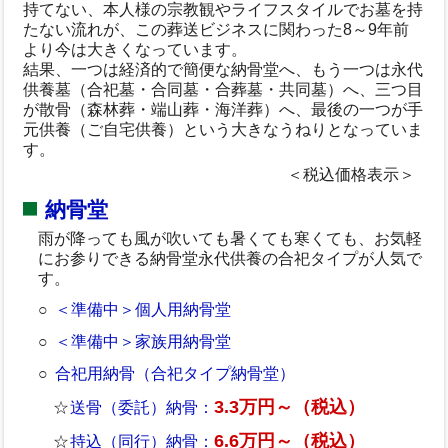
持てない、本人様の宗教観やライフスタイルでお墓を持
たない流れが、この葬送ビジネスに関わった8～9年前
より今は大きくなっています。
結果、一つは経済的で簡便な納骨堂へ、もう一つは永代
供養墓（合祀墓・合同墓・合葬墓・共同墓）へ、三つ目
が散骨（森林葬・端山葬・海洋葬）へ、最後の一つが手
元供養（ご自宅供養）という大きなうねりとなっていま
す。
＜税込価格表示＞
納骨堂
雨が降っても風が吹いても暑くても寒くても、お気軽
にお参りできる納骨堂永代供養の合祀タイプが人気で
す。
＜準備中＞個人用納骨堂
＜準備中＞家族用納骨堂
合祀用納骨（合祀タイプ納骨堂）
3.3万円～（税込）
送骨（委託）納骨：
6.6万円～（税込）
持込（同行）納骨：