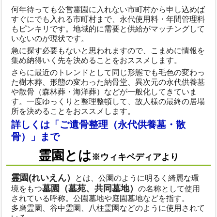
何年待っても公営霊園に入れない市町村から申し込めば
すぐにでも入れる市町村まで、永代使用料・年間管理料
もピンキリです。地域的に需要と供給がマッチングして
いないのが現状です。
急に探す必要もないと思われますので、こまめに情報を
集め納得いく先を決めることをおススメします。
さらに最近のトレンドとして同じ形態でも毛色の変わっ
た樹木葬、形態の変わった納骨堂、異次元の永代供養墓
や散骨（森林葬・海洋葬）などが一般化してきていま
す。一度ゆっくりと整理整頓して、故人様の最終の居場
所を決めることをおススメします。
詳しくは「ご遺骨整理（永代供養墓・散
骨）」まで
霊園とは
※ウィキペディアより
霊園(れいえん）
とは、公園のように明るく綺麗な環
墓園（墓苑、共同墓地）
境をもつ
の名称として使用
されている呼称。公園墓地や庭園墓地などを指す。
多磨霊園、谷中霊園、八柱霊園などのように使用されて