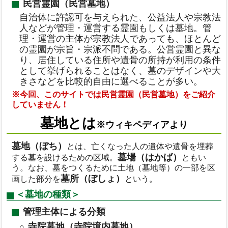
民営霊園（民営墓地）
自治体に許認可を与えられた、公益法人や宗教法
人などが管理・運営する霊園もしくは墓地。管
理・運営の主体が宗教法人であっても、ほとんど
の霊園が宗旨・宗派不問である。公営霊園と異な
り、居住している住所や遺骨の所持が利用の条件
として挙げられることはなく、墓のデザインや大
きさなどを比較的自由に選べることが多い。
※今回、このサイトでは民営霊園（民営墓地）をご紹介
していません！
墓地とは
※ウィキペディアより
墓地（ぼち）
とは、亡くなった人の遺体や遺骨を埋葬
墓場（はかば）
する墓を設けるための区域。
ともい
う。なお、墓をつくるために土地（墓地等）の一部を区
墓所（ぼしょ）
画した部分を
という。
＜墓地の種類＞
管理主体による分類
寺院墓地（寺院境内墓地）