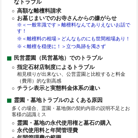
なトラブル
高額な離檀料請求
お墓じまいでのお寺さんからの嫌がらせ
※＜一般常識です＞離檀料なんてありえないお話で
す！
※＜離檀料の相場＞どんなものにも世間相場あり！
※＜離檀を穏便に！＞立つ鳥跡を濁さず
民営霊園（民営墓地）でのトラブル
指定石材店制度によるトラブル
相見積りが出来ない、公営霊園と比較すると料金
（費用）的な割高感
チラシ表示と実態料金体系の違い
霊園・墓地トラブルのよくある原因
多くの場合、霊園・墓地側の契約内容の説明不足とお
客様の認識ミス
霊園・墓地の永代使用権と墓石の購入
永代使用料と年間管理費
年間管理費の範囲