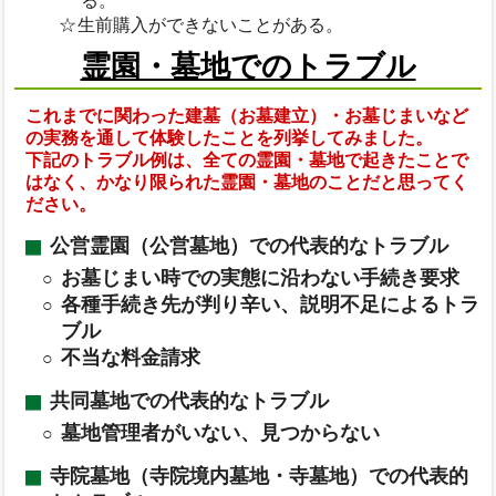
る。
生前購入ができないことがある。
霊園・墓地でのトラブル
これまでに関わった建墓（お墓建立）・お墓じまいなど
の実務を通して体験したことを列挙してみました。
下記のトラブル例は、全ての霊園・墓地で起きたことで
はなく、かなり限られた霊園・墓地のことだと思ってく
ださい。
公営霊園（公営墓地）での代表的なトラブル
お墓じまい時での実態に沿わない手続き要求
各種手続き先が判り辛い、説明不足によるトラ
ブル
不当な料金請求
共同墓地での代表的なトラブル
墓地管理者がいない、見つからない
寺院墓地（寺院境内墓地・寺墓地）での代表的