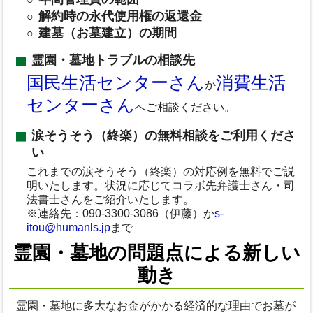
解約時の永代使用権の返還金
建墓（お墓建立）の期間
霊園・墓地トラブルの相談先
国民生活センターさん
消費生活
か
センターさん
へご相談ください。
涙そうそう（終楽）の無料相談をご利用くださ
い
これまでの涙そうそう（終楽）の対応例を無料でご説
明いたします。状況に応じてコラボ先弁護士さん・司
法書士さんをご紹介いたします。
※連絡先：090-3300-3086（伊藤）か
s-
itou@humanls.jp
まで
霊園・墓地の問題点による新しい
動き
霊園・墓地に多大なお金がかかる経済的な理由でお墓が