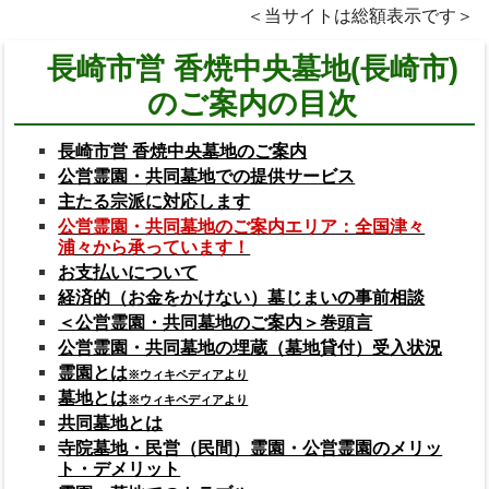
＜当サイトは総額表示です＞
長崎市営 香焼中央墓地(長崎市)
のご案内の目次
長崎市営 香焼中央墓地のご案内
公営霊園・共同墓地での提供サービス
主たる宗派に対応します
公営霊園・共同墓地のご案内エリア：全国津々
浦々から承っています！
お支払いについて
経済的（お金をかけない）墓じまいの事前相談
＜公営霊園・共同墓地のご案内＞巻頭言
公営霊園・共同墓地の埋蔵（墓地貸付）受入状況
霊園とは
※ウィキペディアより
墓地とは
※ウィキペディアより
共同墓地とは
寺院墓地・民営（民間）霊園・公営霊園のメリッ
ト・デメリット