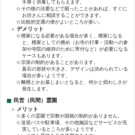
手厚く供養してもらえます。
その後の法要などで困ったことがあれば、すぐに
お坊さんに相談することができます。
比較的交通の便がよいところが多い。
デメリット
檀家になる必要がある場合が多く、檀家になる
と、檀家としての務め（お寺の行事・活動への参
加や寺院の維持のために寄付など）が必要になる
ケースもあります。
宗派の制約があることがあります。
墓石の形状や大きさ、デザインは決められている
場合が多いようです。
離檀とかお墓じまいとなると、何かと煩わしさが
発生します。
民営（民間）霊園
メリット
多くの霊園で宗教や国籍の制約がありません。
送迎バスや駐車場、その他施設などサービスが充
実しているところが多いようです。