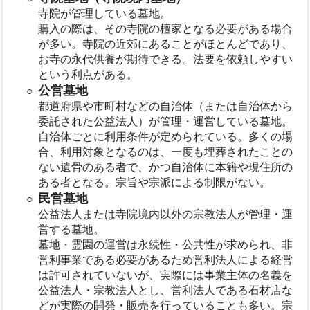
寺院が管理している墓地。
購入の際は、その寺院の檀家となる必要がある場合
が多い。寺院の近郊にあることがほとんどであり、
お寺の永代供養が期待できる。法要を依頼しやすい
という利点がある。
公営墓地
都道府県や市町村などの自治体（または自治体から
委託された公益法人）が管理・運営している墓地。
自治体ごとに利用条件が定められている。多くの場
合、利用対象となるのは、一度も埋葬されたことの
ない遺骨のある者で、かつ自治体に本籍や現住所の
ある者となる。宗旨や宗派による制限がない。
民営墓地
公益法人または寺院境内以外の宗教法人が管理・運
営する墓地。
墓地・霊園の運営は永続性・公共性が求められ、非
営利事業である必要があるため営利法人による経営
は許可されていないが、実際には事業主体の名義を
公益法人・宗教法人とし、営利法人である石材店な
どが実際の開発・販売を行っていることも多い。宗