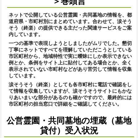
＞巻頭言
ネットで公開している公営霊園・共同墓地の情報を、都
道府県・市町村別にまとめています。合わせて、涙そう
そう（終楽）の提供できる主だった関連サービスをご案
内しています。
一つの基準で表現しようとしましたがムリでした。懇切
丁寧にネットですべてを理解していただこうとしている
市区町村から、地域特性で実に曖昧にしか表示できない
例とか、条例をサイト上に貼付してある場合とか、全く
表示されていない市町村などがあり苦労して情報を収集
しています。
涙そうそう（終楽）としても各市町村に電話で確認をし
て情報を収集していますが、涙そうそうサイトにもかな
りあいまいな部分があるのも確かですので、最終的には
市区町村の担当窓口で詳細をご確認してください。
公営霊園・共同墓地の埋蔵（墓地
貸付）受入状況