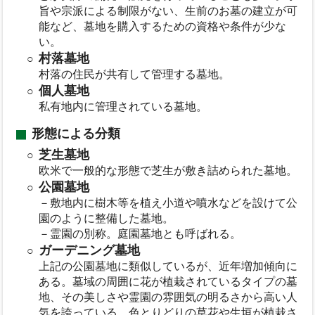
旨や宗派による制限がない、生前のお墓の建立が可
能など、墓地を購入するための資格や条件が少な
い。
村落墓地
村落の住民が共有して管理する墓地。
個人墓地
私有地内に管理されている墓地。
形態による分類
芝生墓地
欧米で一般的な形態で芝生が敷き詰められた墓地。
公園墓地
－敷地内に樹木等を植え小道や噴水などを設けて公
園のように整備した墓地。
－霊園の別称。庭園墓地とも呼ばれる。
ガーデニング墓地
上記の公園墓地に類似しているが、近年増加傾向に
ある。墓域の周囲に花が植栽されているタイプの墓
地、その美しさや霊園の雰囲気の明るさから高い人
気を誇っている、色とりどりの草花や生垣が植栽さ