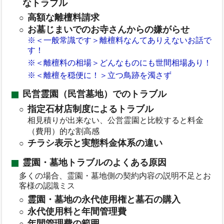
なトラブル
高額な離檀料請求
お墓じまいでのお寺さんからの嫌がらせ
※＜一般常識です＞離檀料なんてありえないお話で
す！
※＜離檀料の相場＞どんなものにも世間相場あり！
※＜離檀を穏便に！＞立つ鳥跡を濁さず
民営霊園（民営墓地）でのトラブル
指定石材店制度によるトラブル
相見積りが出来ない、公営霊園と比較すると料金
（費用）的な割高感
チラシ表示と実態料金体系の違い
霊園・墓地トラブルのよくある原因
多くの場合、霊園・墓地側の契約内容の説明不足とお
客様の認識ミス
霊園・墓地の永代使用権と墓石の購入
永代使用料と年間管理費
年間管理費の範囲