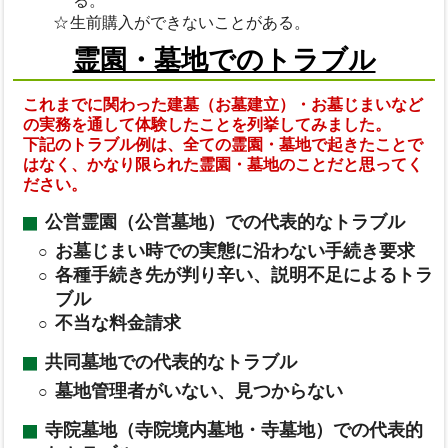
る。
生前購入ができないことがある。
霊園・墓地でのトラブル
これまでに関わった建墓（お墓建立）・お墓じまいなど
の実務を通して体験したことを列挙してみました。
下記のトラブル例は、全ての霊園・墓地で起きたことで
はなく、かなり限られた霊園・墓地のことだと思ってく
ださい。
公営霊園（公営墓地）での代表的なトラブル
お墓じまい時での実態に沿わない手続き要求
各種手続き先が判り辛い、説明不足によるトラ
ブル
不当な料金請求
共同墓地での代表的なトラブル
墓地管理者がいない、見つからない
寺院墓地（寺院境内墓地・寺墓地）での代表的