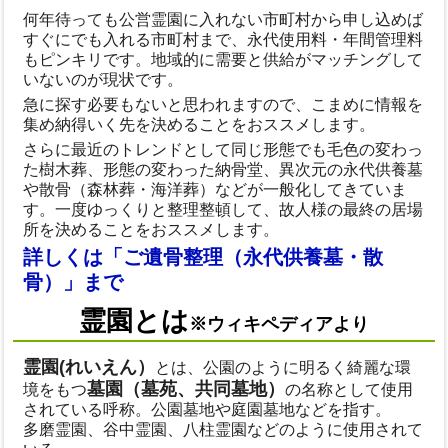
何年待っても公営霊園に入れない市町村から申し込めば
すぐにでも入れる市町村まで、永代使用料・年間管理料
もピンキリです。地域的に需要と供給がマッチングして
いないのが現状です。
急に探す必要もないと思われますので、こまめに情報を
集め納得いく先を決めることをおススメします。
さらに最近のトレンドとして同じ形態でも毛色の変わっ
た樹木葬、形態の変わった納骨堂、異次元の永代供養墓
や散骨（森林葬・海洋葬）などが一般化してきていま
す。一度ゆっくりと整理整頓して、故人様の最終の居場
所を決めることをおススメします。
詳しくは「ご遺骨整理（永代供養墓・散
骨）」まで
霊園とは
※ウィキペディアより
霊園(れいえん）
とは、公園のように明るく綺麗な環
墓園（墓苑、共同墓地）
境をもつ
の名称として使用
されている呼称。公園墓地や庭園墓地などを指す。
多磨霊園、谷中霊園、八柱霊園などのように使用されて