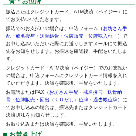
骨・お位牌
振込またはクレジットカード、ATM決済（ペイジー）に
てお支払いいただきます。
振込でのお支払いの場合は、申込フォーム（
お坊さん手
配
・
戒名授与
・
送骨納骨
・
位牌販売
・
位牌魂入れ
・
）で
お申し込みいただいた際にお送りしますメールにて振込
先をお知らせします。お振込を確認後、手配をいたしま
す。
クレジットカード・ATM決済（ペイジー）でのお支払い
の場合は、申込フォームにクレジットカード情報を入れ
ていただきます。決済を確認後、手配をいたします。
お電話またはFAX（
お坊さん手配
・
戒名授与
・
送骨納
骨
・
位牌販売
・
回出（くりだし）位牌
・
過去帳位牌
）に
てお申し込みの場合は、振込先またはクレジットカード
決済URLをお知らせします。
お振り込みまたは決済を確認後、手配いたします。
お焚き上げ