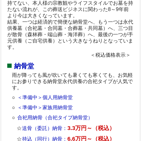
持てない、本人様の宗教観やライフスタイルでお墓を持
たない流れが、この葬送ビジネスに関わった8～9年前
より今は大きくなっています。
結果、一つは経済的で簡便な納骨堂へ、もう一つは永代
供養墓（合祀墓・合同墓・合葬墓・共同墓）へ、三つ目
が散骨（森林葬・端山葬・海洋葬）へ、最後の一つが手
元供養（ご自宅供養）という大きなうねりとなっていま
す。
＜税込価格表示＞
納骨堂
雨が降っても風が吹いても暑くても寒くても、お気軽
にお参りできる納骨堂永代供養の合祀タイプが人気で
す。
＜準備中＞個人用納骨堂
＜準備中＞家族用納骨堂
合祀用納骨（合祀タイプ納骨堂）
3.3万円～（税込）
送骨（委託）納骨：
6.6万円～（税込）
持込（同行）納骨：