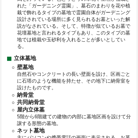
れた「ガーデニング霊園」、墓石のまわりを花や植
栽で飾れるタイプの墓地で霊園自体がガーデニング
設計されている場所に多く見られるお墓といった解
説がなされている。そして、特徴が似ているお墓で
花壇墓地と言われるタイプもあり、このタイプの墓
地では植栽や玉砂利を入れることが多いとしてい
る。
立体墓地
壁墓地
自然石やコンクリートの長い壁面を設け、区画ごと
に石塔のような機能を持たせ、その地下に納骨室を
設けたものです。
納骨堂
共同納骨堂
屋内立体墓
5階から6階建ての建物の内部に墓地区画を設けて分
譲する形態の墓地。
ネット墓地
主にパソコンや携帯電話の画面に表示される、お墓