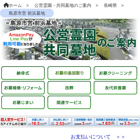
ホーム
公営霊園・共同墓地のご案内
長崎県
島原市営 前浜墓地
＝島原市営 前浜墓地＝
お支払いについて ＞＞