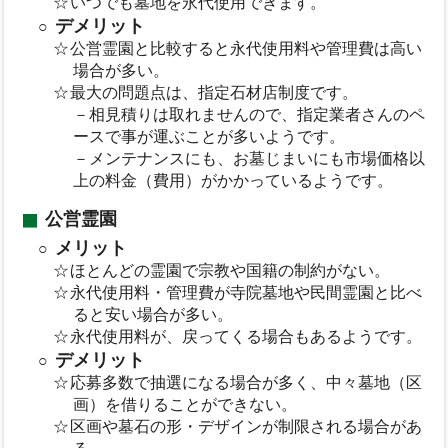
いつでも墓地を永代使用できます。
デメリット
公営霊園と比較すると永代使用料や管理費は高い
場合が多い。
最大の問題点は、指定石材店制度です。
－相見積りは取れませんので、指定業者さんのペ
ースで事が運ぶことが多いようです。
－メンテナンスにも、お墓じまいにも市場価格以
上の料金（費用）がかかっているようです。
公営霊園
メリット
ほとんどの霊園で宗教や国籍の制約がない。
永代使用料・管理費が寺院墓地や民間霊園と比べ
ると安い場合が多い。
永代使用料が、戻ってくる場合もあるようです。
デメリット
応募多数で抽選になる場合が多く、中々墓地（区
画）を借りることができない。
区画や墓石の形・デザインが制限される場合があ