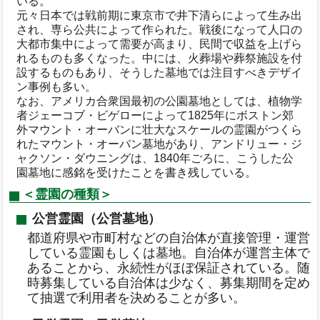
いる。
元々日本では戦前期に東京市で井下清らによって生み出
され、専ら公共によって作られた。戦後になって人口の
大都市集中によって需要が高まり、民間で収益を上げら
れるものも多くなった。中には、火葬場や葬祭施設を付
設するものもあり、そうした墓地では注目すべきデザイ
ン事例も多い。
なお、アメリカ合衆国最初の公園墓地としては、植物学
者ジェーコブ・ビゲローによって1825年にボストン郊
外マウント・オーバンに壮大なスケールの霊園がつくら
れたマウント・オーバン墓地があり、アンドリュー・ジ
ャクソン・ダウニングは、1840年ごろに、こうした公
園墓地に感銘を受けたことを書き残している。
＜霊園の種類＞
公営霊園（公営墓地）
都道府県や市町村などの自治体が直接管理・運営
している霊園もしくは墓地。自治体が運営主体で
あることから、永続性がほぼ保証されている。随
時募集している自治体は少なく、募集期間を定め
て抽選で利用者を決めることが多い。