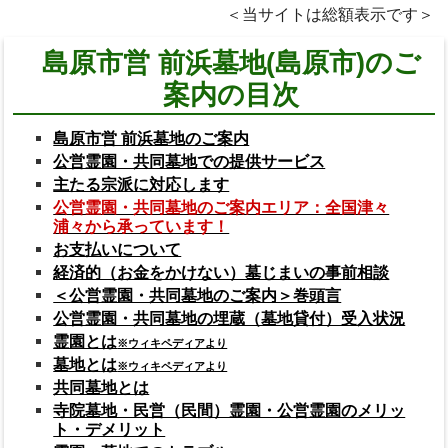
＜当サイトは総額表示です＞
島原市営 前浜墓地(島原市)のご
案内の目次
島原市営 前浜墓地のご案内
公営霊園・共同墓地での提供サービス
主たる宗派に対応します
公営霊園・共同墓地のご案内エリア：全国津々
浦々から承っています！
お支払いについて
経済的（お金をかけない）墓じまいの事前相談
＜公営霊園・共同墓地のご案内＞巻頭言
公営霊園・共同墓地の埋蔵（墓地貸付）受入状況
霊園とは
※ウィキペディアより
墓地とは
※ウィキペディアより
共同墓地とは
寺院墓地・民営（民間）霊園・公営霊園のメリッ
ト・デメリット