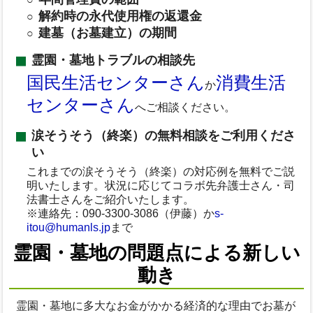
解約時の永代使用権の返還金
建墓（お墓建立）の期間
霊園・墓地トラブルの相談先
国民生活センターさん
消費生活
か
センターさん
へご相談ください。
涙そうそう（終楽）の無料相談をご利用くださ
い
これまでの涙そうそう（終楽）の対応例を無料でご説
明いたします。状況に応じてコラボ先弁護士さん・司
法書士さんをご紹介いたします。
※連絡先：090-3300-3086（伊藤）か
s-
itou@humanls.jp
まで
霊園・墓地の問題点による新しい
動き
霊園・墓地に多大なお金がかかる経済的な理由でお墓が