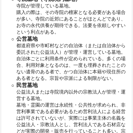
寺院が管理している墓地。
購入の際は、その寺院の檀家となる必要がある場合
が多い。寺院の近郊にあることがほとんどであり、
お寺の永代供養が期待できる。法要を依頼しやすい
という利点がある。
公営墓地
都道府県や市町村などの自治体（または自治体から
委託された公益法人）が管理・運営している墓地。
自治体ごとに利用条件が定められている。多くの場
合、利用対象となるのは、一度も埋葬されたことの
ない遺骨のある者で、かつ自治体に本籍や現住所の
ある者となる。宗旨や宗派による制限がない。
民営墓地
公益法人または寺院境内以外の宗教法人が管理・運
営する墓地。
墓地・霊園の運営は永続性・公共性が求められ、非
営利事業である必要があるため営利法人による経営
は許可されていないが、実際には事業主体の名義を
公益法人・宗教法人とし、営利法人である石材店な
どが実際の開発・販売を行っていることも多い。宗