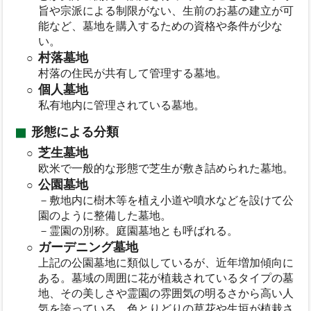
旨や宗派による制限がない、生前のお墓の建立が可
能など、墓地を購入するための資格や条件が少な
い。
村落墓地
村落の住民が共有して管理する墓地。
個人墓地
私有地内に管理されている墓地。
形態による分類
芝生墓地
欧米で一般的な形態で芝生が敷き詰められた墓地。
公園墓地
－敷地内に樹木等を植え小道や噴水などを設けて公
園のように整備した墓地。
－霊園の別称。庭園墓地とも呼ばれる。
ガーデニング墓地
上記の公園墓地に類似しているが、近年増加傾向に
ある。墓域の周囲に花が植栽されているタイプの墓
地、その美しさや霊園の雰囲気の明るさから高い人
気を誇っている、色とりどりの草花や生垣が植栽さ