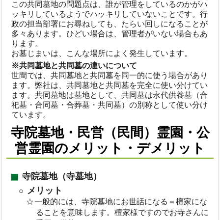
この共同墓地の問題点は、誰が管理をしているのかがハ
ッキリしているようでハッキリしていないことです。行
政の担当部署にお尋ねしても、たらい回しになることが
多々あります。ひどい場合は、管理者がいない場合もあ
ります。
お墓じまいは、こんな場所によく発生しています。
※共同墓地と共同墓の違いについて
世間では、共同墓地と共同墓を同一的に使う場合があり
ます。弊社は、共同墓地と共同墓を完全に使い分けてい
ます。共同墓地は墓地として、共同墓は永代供養墓（合
祀墓・合同墓・合葬墓・共同墓）の別称として使い分け
ています。
寺院墓地・民営（民間）霊園・公
営霊園のメリット・デメリット
寺院墓地（寺墓地）
メリット
一般的には、寺院墓地にお世話になる＝檀家にな
ることを意味します。檀家様ですのでお寺さんに