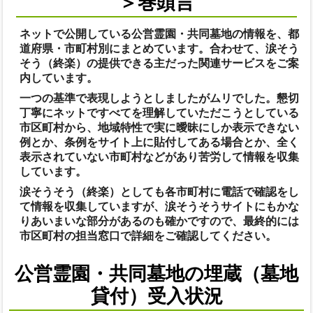
＞巻頭言
ネットで公開している公営霊園・共同墓地の情報を、都
道府県・市町村別にまとめています。合わせて、涙そう
そう（終楽）の提供できる主だった関連サービスをご案
内しています。
一つの基準で表現しようとしましたがムリでした。懇切
丁寧にネットですべてを理解していただこうとしている
市区町村から、地域特性で実に曖昧にしか表示できない
例とか、条例をサイト上に貼付してある場合とか、全く
表示されていない市町村などがあり苦労して情報を収集
しています。
涙そうそう（終楽）としても各市町村に電話で確認をし
て情報を収集していますが、涙そうそうサイトにもかな
りあいまいな部分があるのも確かですので、最終的には
市区町村の担当窓口で詳細をご確認してください。
公営霊園・共同墓地の埋蔵（墓地
貸付）受入状況