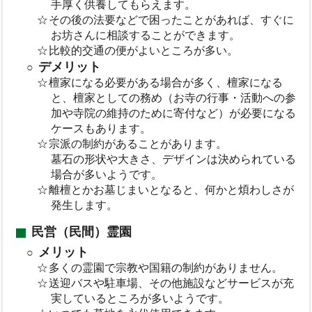
手厚く供養してもらえます。
その後の法要などで困ったことがあれば、すぐに
お坊さんに相談することができます。
比較的交通の便がよいところが多い。
デメリット
檀家になる必要がある場合が多く、檀家になる
と、檀家としての務め（お寺の行事・活動への参
加や寺院の維持のために寄付など）が必要になる
ケースもあります。
宗派の制約があることがあります。
墓石の形状や大きさ、デザインは決められている
場合が多いようです。
離檀とかお墓じまいとなると、何かと煩わしさが
発生します。
民営（民間）霊園
メリット
多くの霊園で宗教や国籍の制約がありません。
送迎バスや駐車場、その他施設などサービスが充
実しているところが多いようです。