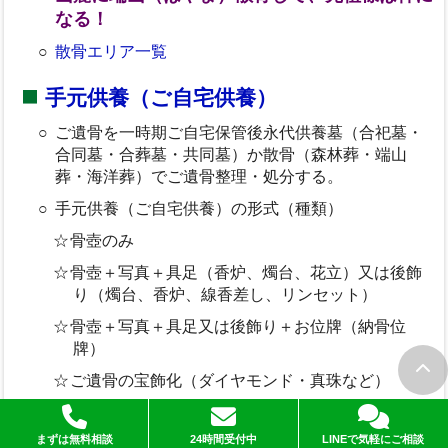
なる！
散骨エリア一覧
手元供養（ご自宅供養）
ご遺骨を一時期ご自宅保管後永代供養墓（合祀墓・
合同墓・合葬墓・共同墓）か散骨（森林葬・端山
葬・海洋葬）でご遺骨整理・処分する。
手元供養（ご自宅供養）の形式（種類）
骨壺のみ
骨壺＋写真＋具足（香炉、燭台、花立）又は後飾
り（燭台、香炉、線香差し、リンセット）
骨壺＋写真＋具足又は後飾り＋お位牌（納骨位
牌）
ご遺骨の宝飾化（ダイヤモンド・真珠など）
ペンダントへの納骨
まずは無料相談
24時間受付中
LINEで気軽にご相談
＜参考＞お墓離れ