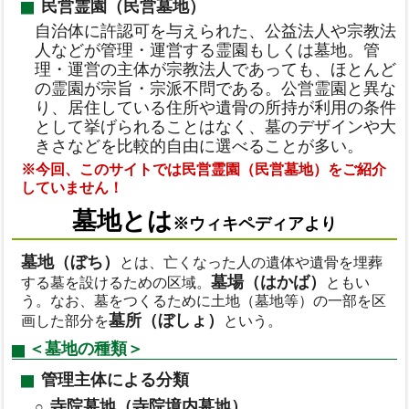
民営霊園（民営墓地）
自治体に許認可を与えられた、公益法人や宗教法
人などが管理・運営する霊園もしくは墓地。管
理・運営の主体が宗教法人であっても、ほとんど
の霊園が宗旨・宗派不問である。公営霊園と異な
り、居住している住所や遺骨の所持が利用の条件
として挙げられることはなく、墓のデザインや大
きさなどを比較的自由に選べることが多い。
※今回、このサイトでは民営霊園（民営墓地）をご紹介
していません！
墓地とは
※ウィキペディアより
墓地（ぼち）
とは、亡くなった人の遺体や遺骨を埋葬
墓場（はかば）
する墓を設けるための区域。
ともい
う。なお、墓をつくるために土地（墓地等）の一部を区
墓所（ぼしょ）
画した部分を
という。
＜墓地の種類＞
管理主体による分類
寺院墓地（寺院境内墓地）