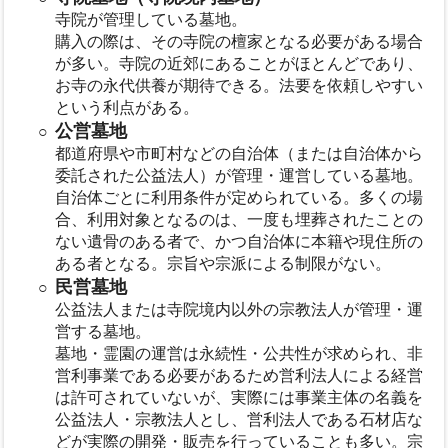
寺院が管理している墓地。
購入の際は、その寺院の檀家となる必要がある場合
が多い。寺院の近郊にあることがほとんどであり、
お寺の永代供養が期待できる。法要を依頼しやすい
という利点がある。
公営墓地
都道府県や市町村などの自治体（または自治体から
委託された公益法人）が管理・運営している墓地。
自治体ごとに利用条件が定められている。多くの場
合、利用対象となるのは、一度も埋葬されたことの
ない遺骨のある者で、かつ自治体に本籍や現住所の
ある者となる。宗旨や宗派による制限がない。
民営墓地
公益法人または寺院境内以外の宗教法人が管理・運
営する墓地。
墓地・霊園の運営は永続性・公共性が求められ、非
営利事業である必要があるため営利法人による経営
は許可されていないが、実際には事業主体の名義を
公益法人・宗教法人とし、営利法人である石材店な
どが実際の開発・販売を行っていることも多い。宗