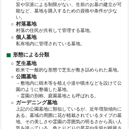
旨や宗派による制限がない、生前のお墓の建立が可
能など、墓地を購入するための資格や条件が少な
い。
村落墓地
村落の住民が共有して管理する墓地。
個人墓地
私有地内に管理されている墓地。
形態による分類
芝生墓地
欧米で一般的な形態で芝生が敷き詰められた墓地。
公園墓地
－敷地内に樹木等を植え小道や噴水などを設けて公
園のように整備した墓地。
－霊園の別称。庭園墓地とも呼ばれる。
ガーデニング墓地
上記の公園墓地に類似しているが、近年増加傾向に
ある。墓域の周囲に花が植栽されているタイプの墓
地、その美しさや霊園の雰囲気の明るさから高い人
気を誇っている、色とりどりの草花や生垣が植栽さ