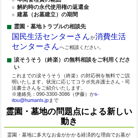
解約時の永代使用権の返還金
建墓（お墓建立）の期間
霊園・墓地トラブルの相談先
国民生活センターさん
消費生活
か
センターさん
へご相談ください。
涙そうそう（終楽）の無料相談をご利用くださ
い
これまでの涙そうそう（終楽）の対応例を無料でご説
明いたします。状況に応じてコラボ先弁護士さん・司
法書士さんをご紹介いたします。
※連絡先：090-3300-3086（伊藤）か
s-
itou@humanls.jp
まで
霊園・墓地の問題点による新しい
動き
霊園・墓地に多大なお金がかかる経済的な理由でお墓が