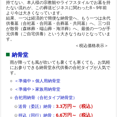
持てない、本人様の宗教観やライフスタイルでお墓を持
たない流れが、この葬送ビジネスに関わった8～9年前
より今は大きくなっています。
結果、一つは経済的で簡便な納骨堂へ、もう一つは永代
供養墓（合祀墓・合同墓・合葬墓・共同墓）へ、三つ目
が散骨（森林葬・端山葬・海洋葬）へ、最後の一つが手
元供養（ご自宅供養）という大きなうねりとなっていま
す。
＜税込価格表示＞
納骨堂
雨が降っても風が吹いても暑くても寒くても、お気軽
にお参りできる納骨堂永代供養の合祀タイプが人気で
す。
＜準備中＞個人用納骨堂
＜準備中＞家族用納骨堂
合祀用納骨（合祀タイプ納骨堂）
3.3万円～（税込）
送骨（委託）納骨：
6.6万円～（税込）
持込（同行）納骨：