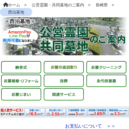
ホーム
公営霊園・共同墓地のご案内
長崎県
西泊墓地
＝西泊墓地＝
お支払いについて ＞＞