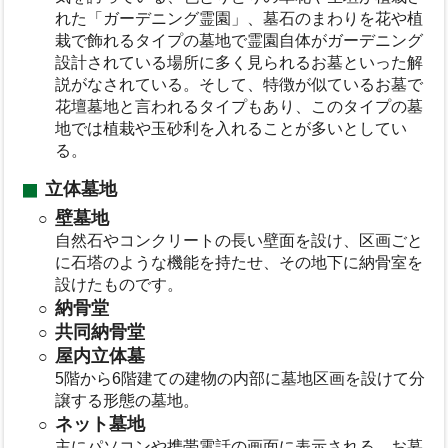
れた「ガーデニング霊園」、墓石のまわりを花や植
栽で飾れるタイプの墓地で霊園自体がガーデニング
設計されている場所に多く見られるお墓といった解
説がなされている。そして、特徴が似ているお墓で
花壇墓地と言われるタイプもあり、このタイプの墓
地では植栽や玉砂利を入れることが多いとしてい
る。
立体墓地
壁墓地
自然石やコンクリートの長い壁面を設け、区画ごと
に石塔のような機能を持たせ、その地下に納骨室を
設けたものです。
納骨堂
共同納骨堂
屋内立体墓
5階から6階建ての建物の内部に墓地区画を設けて分
譲する形態の墓地。
ネット墓地
主にパソコンや携帯電話の画面に表示される、お墓