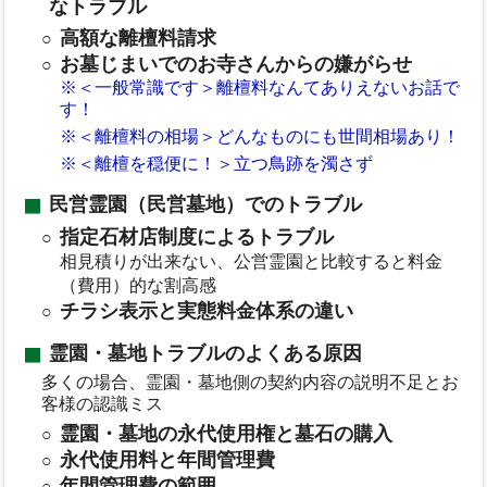
なトラブル
高額な離檀料請求
お墓じまいでのお寺さんからの嫌がらせ
※＜一般常識です＞離檀料なんてありえないお話で
す！
※＜離檀料の相場＞どんなものにも世間相場あり！
※＜離檀を穏便に！＞立つ鳥跡を濁さず
民営霊園（民営墓地）でのトラブル
指定石材店制度によるトラブル
相見積りが出来ない、公営霊園と比較すると料金
（費用）的な割高感
チラシ表示と実態料金体系の違い
霊園・墓地トラブルのよくある原因
多くの場合、霊園・墓地側の契約内容の説明不足とお
客様の認識ミス
霊園・墓地の永代使用権と墓石の購入
永代使用料と年間管理費
年間管理費の範囲