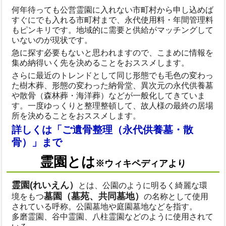
何年待っても公営霊園に入れない市町村から申し込めば
すぐにでも入れる市町村まで、永代使用料・年間管理料
もピンキリです。地域的に需要と供給がマッチングして
いないのが現状です。
急に探す必要もないと思われますので、こまめに情報を
集め納得いく先を決めることをおススメします。
さらに最近のトレンドとして同じ形態でも毛色の変わっ
た樹木葬、形態の変わった納骨堂、異次元の永代供養墓
や散骨（森林葬・海洋葬）などが一般化してきていま
す。一度ゆっくりと整理整頓して、故人様の最終の居場
所を決めることをおススメします。
詳しくは「ご遺骨整理（永代供養墓・散
骨）」まで
霊園とは
※ウィキペディアより
霊園(れいえん）
とは、公園のように明るく綺麗な環
墓園（墓苑、共同墓地）
境をもつ
の名称として使用
されている呼称。公園墓地や庭園墓地などを指す。
多磨霊園、谷中霊園、八柱霊園などのように使用されて