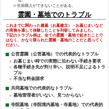
る。
生前購入ができないことがある。
霊園・墓地でのトラブル
これまでに関わった建墓（お墓建立）・お墓じまいなど
の実務を通して体験したことを列挙してみました。
下記のトラブル例は、全ての霊園・墓地で起きたことで
はなく、かなり限られた霊園・墓地のことだと思ってく
ださい。
公営霊園（公営墓地）での代表的なトラブル
お墓じまい時での実態に沿わない手続き要求
各種手続き先が判り辛い、説明不足によるトラ
ブル
不当な料金請求
共同墓地での代表的なトラブル
墓地管理者がいない、見つからない
寺院墓地（寺院境内墓地・寺墓地）での代表的