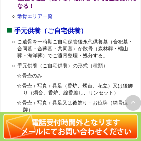
なる！
散骨エリア一覧
手元供養（ご自宅供養）
ご遺骨を一時期ご自宅保管後永代供養墓（合祀墓・
合同墓・合葬墓・共同墓）か散骨（森林葬・端山
葬・海洋葬）でご遺骨整理・処分する。
手元供養（ご自宅供養）の形式（種類）
骨壺のみ
骨壺＋写真＋具足（香炉、燭台、花立）又は後飾
り（燭台、香炉、線香差し、リンセット）
骨壺＋写真＋具足又は後飾り＋お位牌（納骨位
牌）
ご遺骨の宝飾化（ダイヤモンド・真珠など）
ペンダントへの納骨
＜参考＞お墓離れ