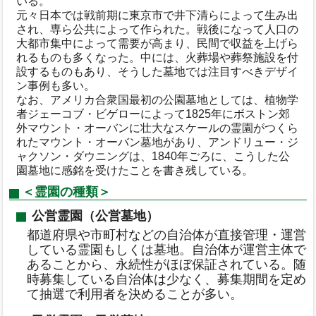
いる。
元々日本では戦前期に東京市で井下清らによって生み出
され、専ら公共によって作られた。戦後になって人口の
大都市集中によって需要が高まり、民間で収益を上げら
れるものも多くなった。中には、火葬場や葬祭施設を付
設するものもあり、そうした墓地では注目すべきデザイ
ン事例も多い。
なお、アメリカ合衆国最初の公園墓地としては、植物学
者ジェーコブ・ビゲローによって1825年にボストン郊
外マウント・オーバンに壮大なスケールの霊園がつくら
れたマウント・オーバン墓地があり、アンドリュー・ジ
ャクソン・ダウニングは、1840年ごろに、こうした公
園墓地に感銘を受けたことを書き残している。
＜霊園の種類＞
公営霊園（公営墓地）
都道府県や市町村などの自治体が直接管理・運営
している霊園もしくは墓地。自治体が運営主体で
あることから、永続性がほぼ保証されている。随
時募集している自治体は少なく、募集期間を定め
て抽選で利用者を決めることが多い。