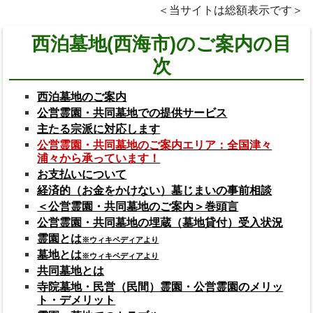
＜当サイトは総額表示です＞
西泊墓地(西海市)のご案内の目
次
西泊墓地のご案内
公営霊園・共同墓地での提供サービス
主たる宗派に対応します
公営霊園・共同墓地のご案内エリア：全国津々
浦々から承っています！
お支払いについて
経済的（お金をかけない）墓じまいの事前相談
＜公営霊園・共同墓地のご案内＞巻頭言
公営霊園・共同墓地の埋蔵（墓地貸付）受入状況
霊園とは
※ウィキペディアより
墓地とは
※ウィキペディアより
共同墓地とは
寺院墓地・民営（民間）霊園・公営霊園のメリッ
ト・デメリット