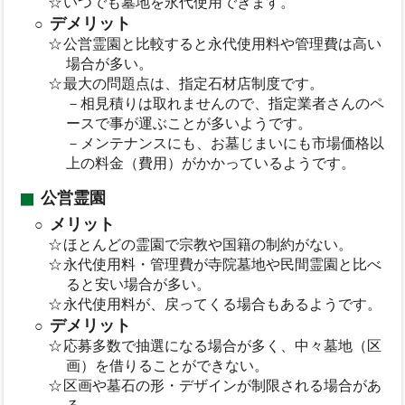
いつでも墓地を永代使用できます。
デメリット
公営霊園と比較すると永代使用料や管理費は高い
場合が多い。
最大の問題点は、指定石材店制度です。
－相見積りは取れませんので、指定業者さんのペ
ースで事が運ぶことが多いようです。
－メンテナンスにも、お墓じまいにも市場価格以
上の料金（費用）がかかっているようです。
公営霊園
メリット
ほとんどの霊園で宗教や国籍の制約がない。
永代使用料・管理費が寺院墓地や民間霊園と比べ
ると安い場合が多い。
永代使用料が、戻ってくる場合もあるようです。
デメリット
応募多数で抽選になる場合が多く、中々墓地（区
画）を借りることができない。
区画や墓石の形・デザインが制限される場合があ