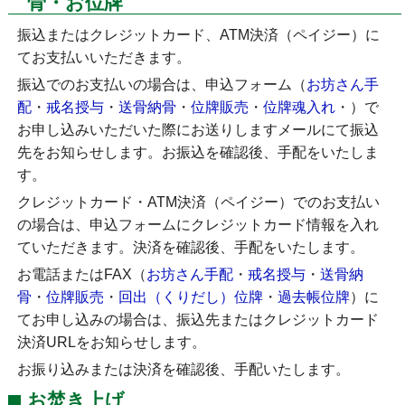
骨・お位牌
振込またはクレジットカード、ATM決済（ペイジー）に
てお支払いいただきます。
振込でのお支払いの場合は、申込フォーム（
お坊さん手
配
・
戒名授与
・
送骨納骨
・
位牌販売
・
位牌魂入れ
・
）で
お申し込みいただいた際にお送りしますメールにて振込
先をお知らせします。お振込を確認後、手配をいたしま
す。
クレジットカード・ATM決済（ペイジー）でのお支払い
の場合は、申込フォームにクレジットカード情報を入れ
ていただきます。決済を確認後、手配をいたします。
お電話またはFAX（
お坊さん手配
・
戒名授与
・
送骨納
骨
・
位牌販売
・
回出（くりだし）位牌
・
過去帳位牌
）に
てお申し込みの場合は、振込先またはクレジットカード
決済URLをお知らせします。
お振り込みまたは決済を確認後、手配いたします。
お焚き上げ