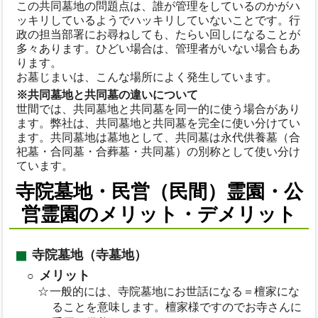
この共同墓地の問題点は、誰が管理をしているのかがハ
ッキリしているようでハッキリしていないことです。行
政の担当部署にお尋ねしても、たらい回しになることが
多々あります。ひどい場合は、管理者がいない場合もあ
ります。
お墓じまいは、こんな場所によく発生しています。
※共同墓地と共同墓の違いについて
世間では、共同墓地と共同墓を同一的に使う場合があり
ます。弊社は、共同墓地と共同墓を完全に使い分けてい
ます。共同墓地は墓地として、共同墓は永代供養墓（合
祀墓・合同墓・合葬墓・共同墓）の別称として使い分け
ています。
寺院墓地・民営（民間）霊園・公
営霊園のメリット・デメリット
寺院墓地（寺墓地）
メリット
一般的には、寺院墓地にお世話になる＝檀家にな
ることを意味します。檀家様ですのでお寺さんに