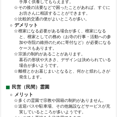
手厚く供養してもらえます。
その後の法要などで困ったことがあれば、すぐに
お坊さんに相談することができます。
比較的交通の便がよいところが多い。
デメリット
檀家になる必要がある場合が多く、檀家になる
と、檀家としての務め（お寺の行事・活動への参
加や寺院の維持のために寄付など）が必要になる
ケースもあります。
宗派の制約があることがあります。
墓石の形状や大きさ、デザインは決められている
場合が多いようです。
離檀とかお墓じまいとなると、何かと煩わしさが
発生します。
民営（民間）霊園
メリット
多くの霊園で宗教や国籍の制約がありません。
送迎バスや駐車場、その他施設などサービスが充
実しているところが多いようです。