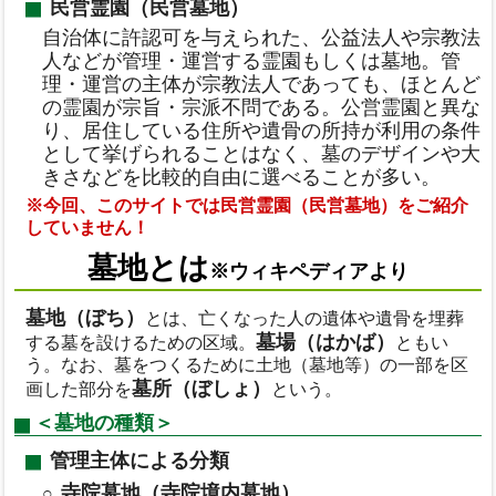
民営霊園（民営墓地）
自治体に許認可を与えられた、公益法人や宗教法
人などが管理・運営する霊園もしくは墓地。管
理・運営の主体が宗教法人であっても、ほとんど
の霊園が宗旨・宗派不問である。公営霊園と異な
り、居住している住所や遺骨の所持が利用の条件
として挙げられることはなく、墓のデザインや大
きさなどを比較的自由に選べることが多い。
※今回、このサイトでは民営霊園（民営墓地）をご紹介
していません！
墓地とは
※ウィキペディアより
墓地（ぼち）
とは、亡くなった人の遺体や遺骨を埋葬
墓場（はかば）
する墓を設けるための区域。
ともい
う。なお、墓をつくるために土地（墓地等）の一部を区
墓所（ぼしょ）
画した部分を
という。
＜墓地の種類＞
管理主体による分類
寺院墓地（寺院境内墓地）