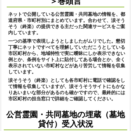
＞巻頭言
ネットで公開している公営霊園・共同墓地の情報を、都
道府県・市町村別にまとめています。合わせて、涙そう
そう（終楽）の提供できる主だった関連サービスをご案
内しています。
一つの基準で表現しようとしましたがムリでした。懇切
丁寧にネットですべてを理解していただこうとしている
市区町村から、地域特性で実に曖昧にしか表示できない
例とか、条例をサイト上に貼付してある場合とか、全く
表示されていない市町村などがあり苦労して情報を収集
しています。
涙そうそう（終楽）としても各市町村に電話で確認をし
て情報を収集していますが、涙そうそうサイトにもかな
りあいまいな部分があるのも確かですので、最終的には
市区町村の担当窓口で詳細をご確認してください。
公営霊園・共同墓地の埋蔵（墓地
貸付）受入状況