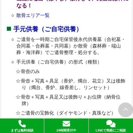
なる！
散骨エリア一覧
手元供養（ご自宅供養）
ご遺骨を一時期ご自宅保管後永代供養墓（合祀墓・
合同墓・合葬墓・共同墓）か散骨（森林葬・端山
葬・海洋葬）でご遺骨整理・処分する。
手元供養（ご自宅供養）の形式（種類）
骨壺のみ
骨壺＋写真＋具足（香炉、燭台、花立）又は後飾
り（燭台、香炉、線香差し、リンセット）
骨壺＋写真＋具足又は後飾り＋お位牌（納骨位
牌）
ご遺骨の宝飾化（ダイヤモンド・真珠など）
ペンダントへの納骨
まずは無料相談
24時間受付中
LINEで気軽にご相談
＜参考＞お墓離れ