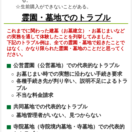
る。
生前購入ができないことがある。
霊園・墓地でのトラブル
これまでに関わった建墓（お墓建立）・お墓じまいなど
の実務を通して体験したことを列挙してみました。
下記のトラブル例は、全ての霊園・墓地で起きたことで
はなく、かなり限られた霊園・墓地のことだと思ってく
ださい。
公営霊園（公営墓地）での代表的なトラブル
お墓じまい時での実態に沿わない手続き要求
各種手続き先が判り辛い、説明不足によるトラ
ブル
不当な料金請求
共同墓地での代表的なトラブル
墓地管理者がいない、見つからない
寺院墓地（寺院境内墓地・寺墓地）での代表的