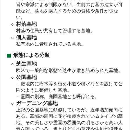
旨や宗派による制限がない、生前のお墓の建立が可
能など、墓地を購入するための資格や条件が少な
い。
村落墓地
村落の住民が共有して管理する墓地。
個人墓地
私有地内に管理されている墓地。
形態による分類
芝生墓地
欧米で一般的な形態で芝生が敷き詰められた墓地。
公園墓地
－敷地内に樹木等を植え小道や噴水などを設けて公
園のように整備した墓地。
－霊園の別称。庭園墓地とも呼ばれる。
ガーデニング墓地
上記の公園墓地に類似しているが、近年増加傾向に
ある。墓域の周囲に花が植栽されているタイプの墓
地、その美しさや霊園の雰囲気の明るさから高い人
気を誇っている、色とりどりの草花や生垣が植栽さ