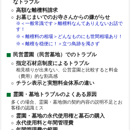
なトラブル
高額な離檀料請求
お墓じまいでのお寺さんからの嫌がらせ
※＜一般常識です＞離檀料なんてありえないお話で
す！
※＜離檀料の相場＞どんなものにも世間相場あり！
※＜離檀を穏便に！＞立つ鳥跡を濁さず
民営霊園（民営墓地）でのトラブル
指定石材店制度によるトラブル
相見積りが出来ない、公営霊園と比較すると料金
（費用）的な割高感
チラシ表示と実態料金体系の違い
霊園・墓地トラブルのよくある原因
多くの場合、霊園・墓地側の契約内容の説明不足とお
客様の認識ミス
霊園・墓地の永代使用権と墓石の購入
永代使用料と年間管理費
年間管理費の範囲