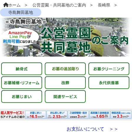
ホーム
公営霊園・共同墓地のご案内
長崎県
寺島舞田墓地
＝寺島舞田墓地＝
お支払いについて ＞＞