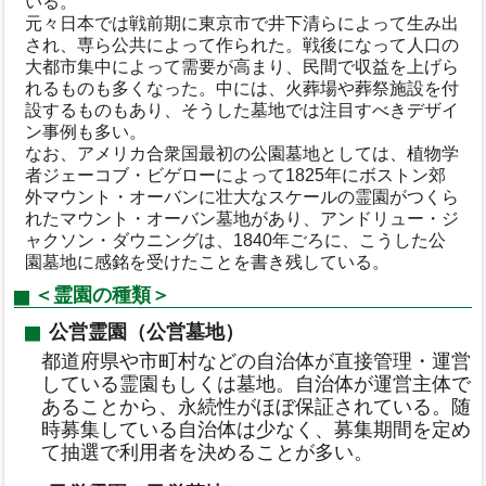
いる。
元々日本では戦前期に東京市で井下清らによって生み出
され、専ら公共によって作られた。戦後になって人口の
大都市集中によって需要が高まり、民間で収益を上げら
れるものも多くなった。中には、火葬場や葬祭施設を付
設するものもあり、そうした墓地では注目すべきデザイ
ン事例も多い。
なお、アメリカ合衆国最初の公園墓地としては、植物学
者ジェーコブ・ビゲローによって1825年にボストン郊
外マウント・オーバンに壮大なスケールの霊園がつくら
れたマウント・オーバン墓地があり、アンドリュー・ジ
ャクソン・ダウニングは、1840年ごろに、こうした公
園墓地に感銘を受けたことを書き残している。
＜霊園の種類＞
公営霊園（公営墓地）
都道府県や市町村などの自治体が直接管理・運営
している霊園もしくは墓地。自治体が運営主体で
あることから、永続性がほぼ保証されている。随
時募集している自治体は少なく、募集期間を定め
て抽選で利用者を決めることが多い。