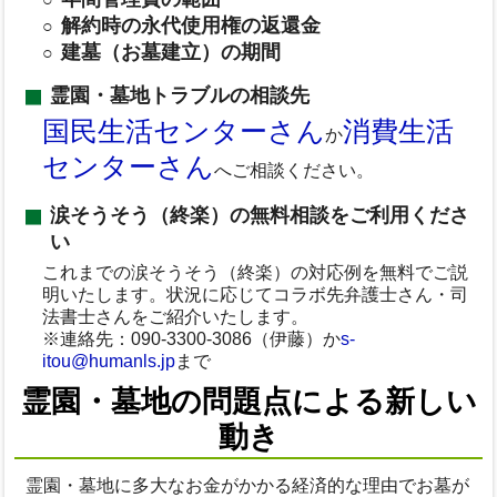
解約時の永代使用権の返還金
建墓（お墓建立）の期間
霊園・墓地トラブルの相談先
国民生活センターさん
消費生活
か
センターさん
へご相談ください。
涙そうそう（終楽）の無料相談をご利用くださ
い
これまでの涙そうそう（終楽）の対応例を無料でご説
明いたします。状況に応じてコラボ先弁護士さん・司
法書士さんをご紹介いたします。
※連絡先：090-3300-3086（伊藤）か
s-
itou@humanls.jp
まで
霊園・墓地の問題点による新しい
動き
霊園・墓地に多大なお金がかかる経済的な理由でお墓が