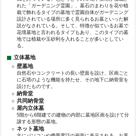
れた「ガーデニング霊園」、墓石のまわりを花や植
栽で飾れるタイプの墓地で霊園自体がガーデニング
設計されている場所に多く見られるお墓といった解
説がなされている。そして、特徴が似ているお墓で
花壇墓地と言われるタイプもあり、このタイプの墓
地では植栽や玉砂利を入れることが多いとしてい
る。
立体墓地
壁墓地
自然石やコンクリートの長い壁面を設け、区画ごと
に石塔のような機能を持たせ、その地下に納骨室を
設けたものです。
納骨堂
共同納骨堂
屋内立体墓
5階から6階建ての建物の内部に墓地区画を設けて分
譲する形態の墓地。
ネット墓地
主にパソコンや携帯電話の画面に表示される、お墓