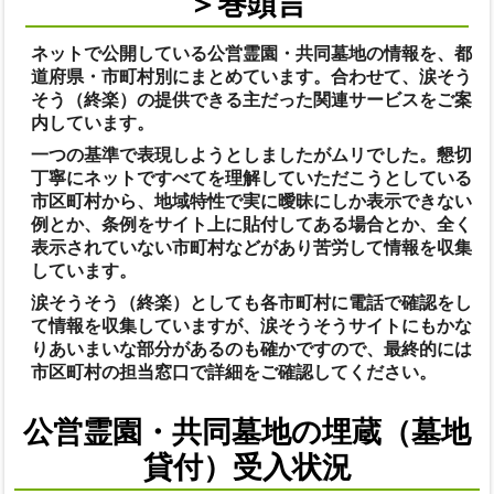
＞巻頭言
ネットで公開している公営霊園・共同墓地の情報を、都
道府県・市町村別にまとめています。合わせて、涙そう
そう（終楽）の提供できる主だった関連サービスをご案
内しています。
一つの基準で表現しようとしましたがムリでした。懇切
丁寧にネットですべてを理解していただこうとしている
市区町村から、地域特性で実に曖昧にしか表示できない
例とか、条例をサイト上に貼付してある場合とか、全く
表示されていない市町村などがあり苦労して情報を収集
しています。
涙そうそう（終楽）としても各市町村に電話で確認をし
て情報を収集していますが、涙そうそうサイトにもかな
りあいまいな部分があるのも確かですので、最終的には
市区町村の担当窓口で詳細をご確認してください。
公営霊園・共同墓地の埋蔵（墓地
貸付）受入状況