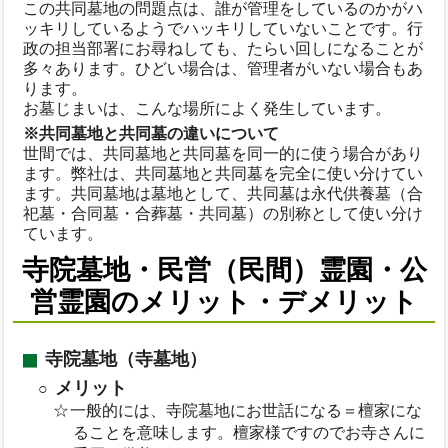
この共同墓地の問題点は、誰が管理をしているのかがハ
ッキリしているようでハッキリしていないことです。行
政の担当部署にお尋ねしても、たらい回しになることが
多々あります。ひどい場合は、管理者がいない場合もあ
ります。
お墓じまいは、こんな場所によく発生しています。
※共同墓地と共同墓の違いについて
世間では、共同墓地と共同墓を同一的に使う場合があり
ます。弊社は、共同墓地と共同墓を完全に使い分けてい
ます。共同墓地は墓地として、共同墓は永代供養墓（合
祀墓・合同墓・合葬墓・共同墓）の別称として使い分け
ています。
寺院墓地・民営（民間）霊園・公
営霊園のメリット・デメリット
寺院墓地（寺墓地）
メリット
一般的には、寺院墓地にお世話になる＝檀家にな
ることを意味します。檀家様ですのでお寺さんに