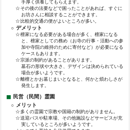
手厚く供養してもらえます。
その後の法要などで困ったことがあれば、すぐに
お坊さんに相談することができます。
比較的交通の便がよいところが多い。
デメリット
檀家になる必要がある場合が多く、檀家になる
と、檀家としての務め（お寺の行事・活動への参
加や寺院の維持のために寄付など）が必要になる
ケースもあります。
宗派の制約があることがあります。
墓石の形状や大きさ、デザインは決められている
場合が多いようです。
離檀とかお墓じまいとなると、何かと煩わしさが
発生します。
民営（民間）霊園
メリット
多くの霊園で宗教や国籍の制約がありません。
送迎バスや駐車場、その他施設などサービスが充
実しているところが多いようです。