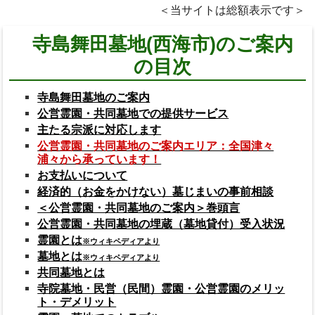
＜当サイトは総額表示です＞
寺島舞田墓地(西海市)のご案内
の目次
寺島舞田墓地のご案内
公営霊園・共同墓地での提供サービス
主たる宗派に対応します
公営霊園・共同墓地のご案内エリア：全国津々
浦々から承っています！
お支払いについて
経済的（お金をかけない）墓じまいの事前相談
＜公営霊園・共同墓地のご案内＞巻頭言
公営霊園・共同墓地の埋蔵（墓地貸付）受入状況
霊園とは
※ウィキペディアより
墓地とは
※ウィキペディアより
共同墓地とは
寺院墓地・民営（民間）霊園・公営霊園のメリッ
ト・デメリット