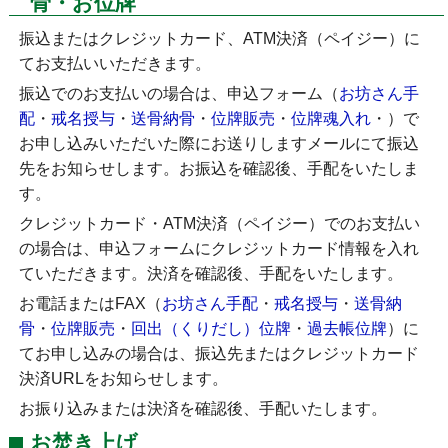
骨・お位牌
振込またはクレジットカード、ATM決済（ペイジー）に
てお支払いいただきます。
振込でのお支払いの場合は、申込フォーム（
お坊さん手
配
・
戒名授与
・
送骨納骨
・
位牌販売
・
位牌魂入れ
・
）で
お申し込みいただいた際にお送りしますメールにて振込
先をお知らせします。お振込を確認後、手配をいたしま
す。
クレジットカード・ATM決済（ペイジー）でのお支払い
の場合は、申込フォームにクレジットカード情報を入れ
ていただきます。決済を確認後、手配をいたします。
お電話またはFAX（
お坊さん手配
・
戒名授与
・
送骨納
骨
・
位牌販売
・
回出（くりだし）位牌
・
過去帳位牌
）に
てお申し込みの場合は、振込先またはクレジットカード
決済URLをお知らせします。
お振り込みまたは決済を確認後、手配いたします。
お焚き上げ