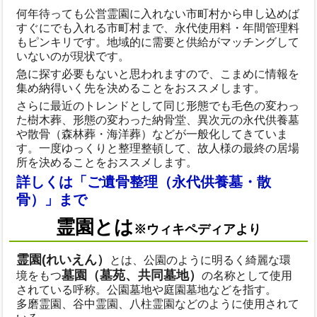
何年待っても公営霊園に入れない市町村から申し込めば
すぐにでも入れる市町村まで、永代使用料・年間管理料
もピンキリです。地域的に需要と供給がマッチングして
いないのが現状です。
急に探す必要もないと思われますので、こまめに情報を
集め納得いく先を決めることをおススメします。
さらに最近のトレンドとして同じ形態でも毛色の変わっ
た樹木葬、形態の変わった納骨堂、異次元の永代供養墓
や散骨（森林葬・海洋葬）などが一般化してきていま
す。一度ゆっくりと整理整頓して、故人様の最終の居場
所を決めることをおススメします。
詳しくは「ご遺骨整理（永代供養墓・散
骨）」まで
霊園とは
※ウィキペディアより
霊園(れいえん）
とは、公園のように明るく綺麗な環
墓園（墓苑、共同墓地）
境をもつ
の名称として使用
されている呼称。公園墓地や庭園墓地などを指す。
多磨霊園、谷中霊園、八柱霊園などのように使用されて