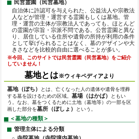
民営霊園（民営墓地）
自治体に許認可を与えられた、公益法人や宗教法
人などが管理・運営する霊園もしくは墓地。管
理・運営の主体が宗教法人であっても、ほとんど
の霊園が宗旨・宗派不問である。公営霊園と異な
り、居住している住所や遺骨の所持が利用の条件
として挙げられることはなく、墓のデザインや大
きさなどを比較的自由に選べることが多い。
※今回、このサイトでは民営霊園（民営墓地）をご紹介
していません！
墓地とは
※ウィキペディアより
墓地（ぼち）
とは、亡くなった人の遺体や遺骨を埋葬
墓場（はかば）
する墓を設けるための区域。
ともい
う。なお、墓をつくるために土地（墓地等）の一部を区
墓所（ぼしょ）
画した部分を
という。
＜墓地の種類＞
管理主体による分類
寺院墓地（寺院境内墓地）