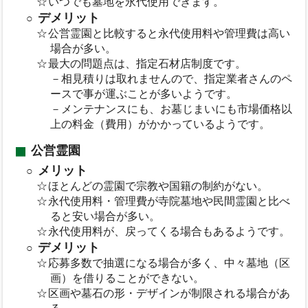
いつでも墓地を永代使用できます。
デメリット
公営霊園と比較すると永代使用料や管理費は高い
場合が多い。
最大の問題点は、指定石材店制度です。
－相見積りは取れませんので、指定業者さんのペ
ースで事が運ぶことが多いようです。
－メンテナンスにも、お墓じまいにも市場価格以
上の料金（費用）がかかっているようです。
公営霊園
メリット
ほとんどの霊園で宗教や国籍の制約がない。
永代使用料・管理費が寺院墓地や民間霊園と比べ
ると安い場合が多い。
永代使用料が、戻ってくる場合もあるようです。
デメリット
応募多数で抽選になる場合が多く、中々墓地（区
画）を借りることができない。
区画や墓石の形・デザインが制限される場合があ