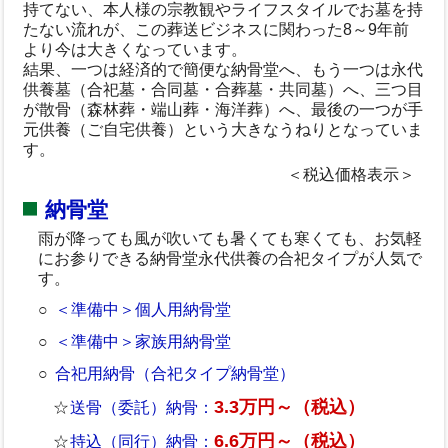
持てない、本人様の宗教観やライフスタイルでお墓を持
たない流れが、この葬送ビジネスに関わった8～9年前
より今は大きくなっています。
結果、一つは経済的で簡便な納骨堂へ、もう一つは永代
供養墓（合祀墓・合同墓・合葬墓・共同墓）へ、三つ目
が散骨（森林葬・端山葬・海洋葬）へ、最後の一つが手
元供養（ご自宅供養）という大きなうねりとなっていま
す。
＜税込価格表示＞
納骨堂
雨が降っても風が吹いても暑くても寒くても、お気軽
にお参りできる納骨堂永代供養の合祀タイプが人気で
す。
＜準備中＞個人用納骨堂
＜準備中＞家族用納骨堂
合祀用納骨（合祀タイプ納骨堂）
3.3万円～（税込）
送骨（委託）納骨：
6.6万円～（税込）
持込（同行）納骨：