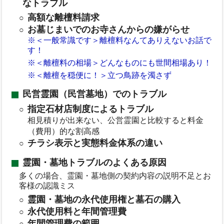
なトラブル
高額な離檀料請求
お墓じまいでのお寺さんからの嫌がらせ
※＜一般常識です＞離檀料なんてありえないお話で
す！
※＜離檀料の相場＞どんなものにも世間相場あり！
※＜離檀を穏便に！＞立つ鳥跡を濁さず
民営霊園（民営墓地）でのトラブル
指定石材店制度によるトラブル
相見積りが出来ない、公営霊園と比較すると料金
（費用）的な割高感
チラシ表示と実態料金体系の違い
霊園・墓地トラブルのよくある原因
多くの場合、霊園・墓地側の契約内容の説明不足とお
客様の認識ミス
霊園・墓地の永代使用権と墓石の購入
永代使用料と年間管理費
年間管理費の範囲