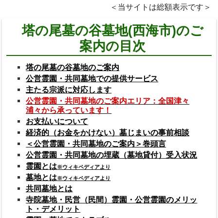
＜当サイトは総額表示です＞
塔の尾墓の谷墓地(西海市)のご
案内の目次
塔の尾墓の谷墓地のご案内
公営霊園・共同墓地での提供サービス
主たる宗派に対応します
公営霊園・共同墓地のご案内エリア：全国津々
浦々から承っています！
お支払いについて
経済的（お金をかけない）墓じまいの事前相談
＜公営霊園・共同墓地のご案内＞巻頭言
公営霊園・共同墓地の埋蔵（墓地貸付）受入状況
霊園とは
※ウィキペディアより
墓地とは
※ウィキペディアより
共同墓地とは
寺院墓地・民営（民間）霊園・公営霊園のメリッ
ト・デメリット