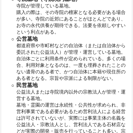
寺院が管理している墓地。
購入の際は、その寺院の檀家となる必要がある場合
が多い。寺院の近郊にあることがほとんどであり、
お寺の永代供養が期待できる。法要を依頼しやすい
という利点がある。
公営墓地
都道府県や市町村などの自治体（または自治体から
委託された公益法人）が管理・運営している墓地。
自治体ごとに利用条件が定められている。多くの場
合、利用対象となるのは、一度も埋葬されたことの
ない遺骨のある者で、かつ自治体に本籍や現住所の
ある者となる。宗旨や宗派による制限がない。
民営墓地
公益法人または寺院境内以外の宗教法人が管理・運
営する墓地。
墓地・霊園の運営は永続性・公共性が求められ、非
営利事業である必要があるため営利法人による経営
は許可されていないが、実際には事業主体の名義を
公益法人・宗教法人とし、営利法人である石材店な
どが実際の開発・販売を行っていることも多い。宗