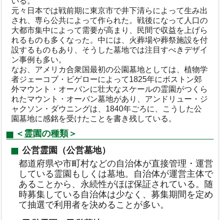
いる。
元々日本では戦前期に東京市で井下清らによって生み出
され、専ら公共によって作られた。戦後になって人口の
大都市集中によって需要が高まり、民間で収益を上げら
れるものも多くなった。中には、火葬場や葬祭施設を付
設するものもあり、そうした墓地では注目すべきデザイ
ン事例も多い。
なお、アメリカ合衆国最初の公園墓地としては、植物学
者ジェーコブ・ビゲローによって1825年にボストン郊
外マウント・オーバンに壮大なスケールの霊園がつくら
れたマウント・オーバン墓地があり、アンドリュー・ジ
ャクソン・ダウニングは、1840年ごろに、こうした公
園墓地に感銘を受けたことを書き残している。
＜霊園の種類＞
公営霊園（公営墓地）
都道府県や市町村などの自治体が直接管理・運営
している霊園もしくは墓地。自治体が運営主体で
あることから、永続性がほぼ保証されている。随
時募集している自治体は少なく、募集期間を定め
て抽選で利用者を決めることが多い。