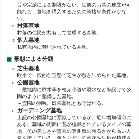
旨や宗派による制限がない、生前のお墓の建立が可
能など、墓地を購入するための資格や条件が少な
い。
村落墓地
村落の住民が共有して管理する墓地。
個人墓地
私有地内に管理されている墓地。
形態による分類
芝生墓地
欧米で一般的な形態で芝生が敷き詰められた墓地。
公園墓地
－敷地内に樹木等を植え小道や噴水などを設けて公
園のように整備した墓地。
－霊園の別称。庭園墓地とも呼ばれる。
ガーデニング墓地
上記の公園墓地に類似しているが、近年増加傾向に
ある。墓域の周囲に花が植栽されているタイプの墓
地、その美しさや霊園の雰囲気の明るさから高い人
気を誇っている、色とりどりの草花や生垣が植栽さ