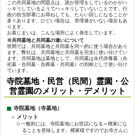
この共同墓地の問題点は、誰が管理をしているのかがハ
ッキリしているようでハッキリしていないことです。行
政の担当部署にお尋ねしても、たらい回しになることが
多々あります。ひどい場合は、管理者がいない場合もあ
ります。
お墓じまいは、こんな場所によく発生しています。
※共同墓地と共同墓の違いについて
世間では、共同墓地と共同墓を同一的に使う場合があり
ます。弊社は、共同墓地と共同墓を完全に使い分けてい
ます。共同墓地は墓地として、共同墓は永代供養墓（合
祀墓・合同墓・合葬墓・共同墓）の別称として使い分け
ています。
寺院墓地・民営（民間）霊園・公
営霊園のメリット・デメリット
寺院墓地（寺墓地）
メリット
一般的には、寺院墓地にお世話になる＝檀家にな
ることを意味します。檀家様ですのでお寺さんに