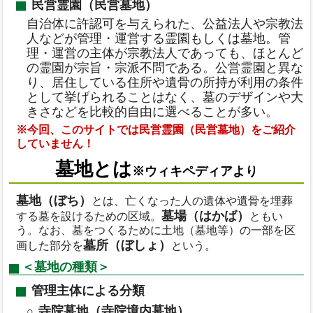
民営霊園（民営墓地）
自治体に許認可を与えられた、公益法人や宗教法
人などが管理・運営する霊園もしくは墓地。管
理・運営の主体が宗教法人であっても、ほとんど
の霊園が宗旨・宗派不問である。公営霊園と異な
り、居住している住所や遺骨の所持が利用の条件
として挙げられることはなく、墓のデザインや大
きさなどを比較的自由に選べることが多い。
※今回、このサイトでは民営霊園（民営墓地）をご紹介
していません！
墓地とは
※ウィキペディアより
墓地（ぼち）
とは、亡くなった人の遺体や遺骨を埋葬
墓場（はかば）
する墓を設けるための区域。
ともい
う。なお、墓をつくるために土地（墓地等）の一部を区
墓所（ぼしょ）
画した部分を
という。
＜墓地の種類＞
管理主体による分類
寺院墓地（寺院境内墓地）