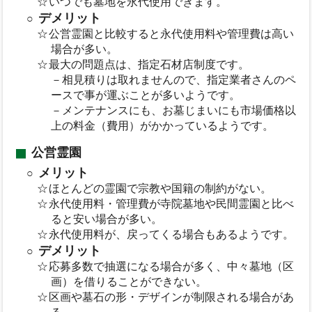
いつでも墓地を永代使用できます。
デメリット
公営霊園と比較すると永代使用料や管理費は高い
場合が多い。
最大の問題点は、指定石材店制度です。
－相見積りは取れませんので、指定業者さんのペ
ースで事が運ぶことが多いようです。
－メンテナンスにも、お墓じまいにも市場価格以
上の料金（費用）がかかっているようです。
公営霊園
メリット
ほとんどの霊園で宗教や国籍の制約がない。
永代使用料・管理費が寺院墓地や民間霊園と比べ
ると安い場合が多い。
永代使用料が、戻ってくる場合もあるようです。
デメリット
応募多数で抽選になる場合が多く、中々墓地（区
画）を借りることができない。
区画や墓石の形・デザインが制限される場合があ