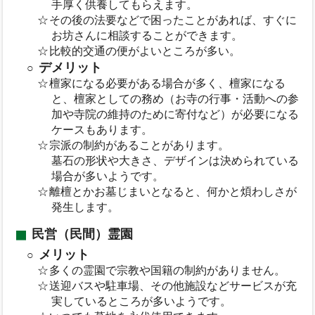
手厚く供養してもらえます。
その後の法要などで困ったことがあれば、すぐに
お坊さんに相談することができます。
比較的交通の便がよいところが多い。
デメリット
檀家になる必要がある場合が多く、檀家になる
と、檀家としての務め（お寺の行事・活動への参
加や寺院の維持のために寄付など）が必要になる
ケースもあります。
宗派の制約があることがあります。
墓石の形状や大きさ、デザインは決められている
場合が多いようです。
離檀とかお墓じまいとなると、何かと煩わしさが
発生します。
民営（民間）霊園
メリット
多くの霊園で宗教や国籍の制約がありません。
送迎バスや駐車場、その他施設などサービスが充
実しているところが多いようです。