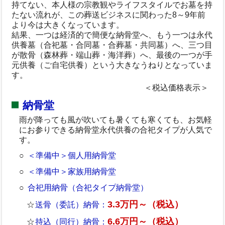
持てない、本人様の宗教観やライフスタイルでお墓を持
たない流れが、この葬送ビジネスに関わった8～9年前
より今は大きくなっています。
結果、一つは経済的で簡便な納骨堂へ、もう一つは永代
供養墓（合祀墓・合同墓・合葬墓・共同墓）へ、三つ目
が散骨（森林葬・端山葬・海洋葬）へ、最後の一つが手
元供養（ご自宅供養）という大きなうねりとなっていま
す。
＜税込価格表示＞
納骨堂
雨が降っても風が吹いても暑くても寒くても、お気軽
にお参りできる納骨堂永代供養の合祀タイプが人気で
す。
＜準備中＞個人用納骨堂
＜準備中＞家族用納骨堂
合祀用納骨（合祀タイプ納骨堂）
3.3万円～（税込）
送骨（委託）納骨：
6.6万円～（税込）
持込（同行）納骨：