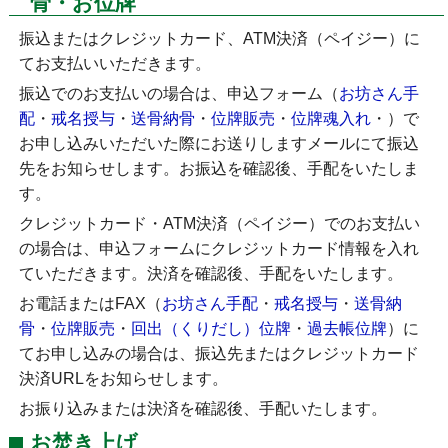
骨・お位牌
振込またはクレジットカード、ATM決済（ペイジー）に
てお支払いいただきます。
振込でのお支払いの場合は、申込フォーム（
お坊さん手
配
・
戒名授与
・
送骨納骨
・
位牌販売
・
位牌魂入れ
・
）で
お申し込みいただいた際にお送りしますメールにて振込
先をお知らせします。お振込を確認後、手配をいたしま
す。
クレジットカード・ATM決済（ペイジー）でのお支払い
の場合は、申込フォームにクレジットカード情報を入れ
ていただきます。決済を確認後、手配をいたします。
お電話またはFAX（
お坊さん手配
・
戒名授与
・
送骨納
骨
・
位牌販売
・
回出（くりだし）位牌
・
過去帳位牌
）に
てお申し込みの場合は、振込先またはクレジットカード
決済URLをお知らせします。
お振り込みまたは決済を確認後、手配いたします。
お焚き上げ