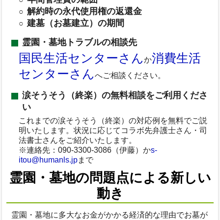
解約時の永代使用権の返還金
建墓（お墓建立）の期間
霊園・墓地トラブルの相談先
国民生活センターさん
消費生活
か
センターさん
へご相談ください。
涙そうそう（終楽）の無料相談をご利用くださ
い
これまでの涙そうそう（終楽）の対応例を無料でご説
明いたします。状況に応じてコラボ先弁護士さん・司
法書士さんをご紹介いたします。
※連絡先：090-3300-3086（伊藤）か
s-
itou@humanls.jp
まで
霊園・墓地の問題点による新しい
動き
霊園・墓地に多大なお金がかかる経済的な理由でお墓が