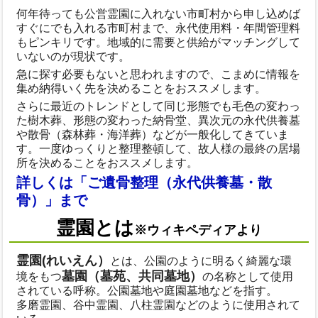
何年待っても公営霊園に入れない市町村から申し込めば
すぐにでも入れる市町村まで、永代使用料・年間管理料
もピンキリです。地域的に需要と供給がマッチングして
いないのが現状です。
急に探す必要もないと思われますので、こまめに情報を
集め納得いく先を決めることをおススメします。
さらに最近のトレンドとして同じ形態でも毛色の変わっ
た樹木葬、形態の変わった納骨堂、異次元の永代供養墓
や散骨（森林葬・海洋葬）などが一般化してきていま
す。一度ゆっくりと整理整頓して、故人様の最終の居場
所を決めることをおススメします。
詳しくは「ご遺骨整理（永代供養墓・散
骨）」まで
霊園とは
※ウィキペディアより
霊園(れいえん）
とは、公園のように明るく綺麗な環
墓園（墓苑、共同墓地）
境をもつ
の名称として使用
されている呼称。公園墓地や庭園墓地などを指す。
多磨霊園、谷中霊園、八柱霊園などのように使用されて