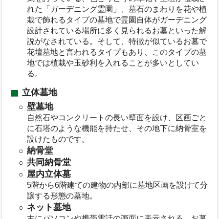
れた「ガーデニング霊園」、墓石のまわりを花や植
栽で飾れるタイプの墓地で霊園自体がガーデニング
設計されている場所に多く見られるお墓といった解
説がなされている。そして、特徴が似ているお墓で
花壇墓地と言われるタイプもあり、このタイプの墓
地では植栽や玉砂利を入れることが多いとしてい
る。
立体墓地
壁墓地
自然石やコンクリートの長い壁面を設け、区画ごと
に石塔のような機能を持たせ、その地下に納骨室を
設けたものです。
納骨堂
共同納骨堂
屋内立体墓
5階から6階建ての建物の内部に墓地区画を設けて分
譲する形態の墓地。
ネット墓地
主にパソコンや携帯電話の画面に表示される、お墓