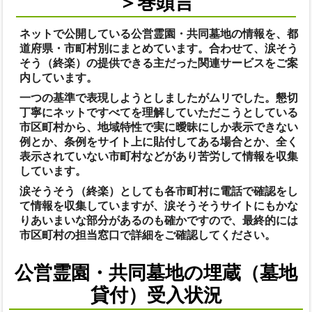
＞巻頭言
ネットで公開している公営霊園・共同墓地の情報を、都
道府県・市町村別にまとめています。合わせて、涙そう
そう（終楽）の提供できる主だった関連サービスをご案
内しています。
一つの基準で表現しようとしましたがムリでした。懇切
丁寧にネットですべてを理解していただこうとしている
市区町村から、地域特性で実に曖昧にしか表示できない
例とか、条例をサイト上に貼付してある場合とか、全く
表示されていない市町村などがあり苦労して情報を収集
しています。
涙そうそう（終楽）としても各市町村に電話で確認をし
て情報を収集していますが、涙そうそうサイトにもかな
りあいまいな部分があるのも確かですので、最終的には
市区町村の担当窓口で詳細をご確認してください。
公営霊園・共同墓地の埋蔵（墓地
貸付）受入状況