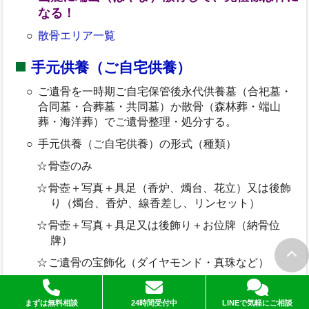
なる！
散骨エリア一覧
手元供養（ご自宅供養）
ご遺骨を一時期ご自宅保管後永代供養墓（合祀墓・
合同墓・合葬墓・共同墓）か散骨（森林葬・端山
葬・海洋葬）でご遺骨整理・処分する。
手元供養（ご自宅供養）の形式（種類）
骨壺のみ
骨壺＋写真＋具足（香炉、燭台、花立）又は後飾
り（燭台、香炉、線香差し、リンセット）
骨壺＋写真＋具足又は後飾り＋お位牌（納骨位
牌）
ご遺骨の宝飾化（ダイヤモンド・真珠など）
ペンダントへの納骨
まずは無料相談
24時間受付中
LINEで気軽にご相談
＜参考＞お墓離れ