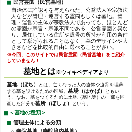
民営霊園（民営墓地）
自治体に許認可を与えられた、公益法人や宗教法
人などが管理・運営する霊園もしくは墓地。管
理・運営の主体が宗教法人であっても、ほとんど
の霊園が宗旨・宗派不問である。公営霊園と異な
り、居住している住所や遺骨の所持が利用の条件
として挙げられることはなく、墓のデザインや大
きさなどを比較的自由に選べることが多い。
※今回、このサイトでは民営霊園（民営墓地）をご紹介
していません！
墓地とは
※ウィキペディアより
墓地（ぼち）
とは、亡くなった人の遺体や遺骨を埋葬
墓場（はかば）
する墓を設けるための区域。
ともい
う。なお、墓をつくるために土地（墓地等）の一部を区
墓所（ぼしょ）
画した部分を
という。
＜墓地の種類＞
管理主体による分類
寺院墓地（寺院境内墓地）