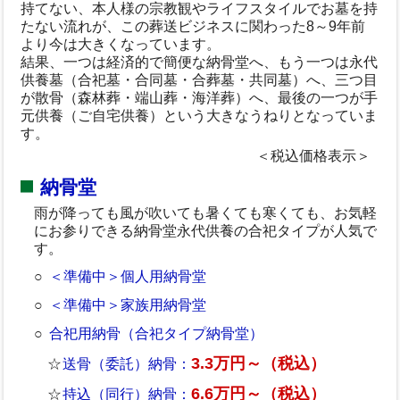
持てない、本人様の宗教観やライフスタイルでお墓を持
たない流れが、この葬送ビジネスに関わった8～9年前
より今は大きくなっています。
結果、一つは経済的で簡便な納骨堂へ、もう一つは永代
供養墓（合祀墓・合同墓・合葬墓・共同墓）へ、三つ目
が散骨（森林葬・端山葬・海洋葬）へ、最後の一つが手
元供養（ご自宅供養）という大きなうねりとなっていま
す。
＜税込価格表示＞
納骨堂
雨が降っても風が吹いても暑くても寒くても、お気軽
にお参りできる納骨堂永代供養の合祀タイプが人気で
す。
＜準備中＞個人用納骨堂
＜準備中＞家族用納骨堂
合祀用納骨（合祀タイプ納骨堂）
3.3万円～（税込）
送骨（委託）納骨：
6.6万円～（税込）
持込（同行）納骨：