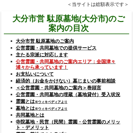
＜当サイトは総額表示です＞
大分市営 駄原墓地(大分市)のご
案内の目次
大分市営 駄原墓地のご案内
公営霊園・共同墓地での提供サービス
主たる宗派に対応します
公営霊園・共同墓地のご案内エリア：全国津々
浦々から承っています！
お支払いについて
経済的（お金をかけない）墓じまいの事前相談
＜公営霊園・共同墓地のご案内＞巻頭言
公営霊園・共同墓地の埋蔵（墓地貸付）受入状況
霊園とは
※ウィキペディアより
墓地とは
※ウィキペディアより
共同墓地とは
寺院墓地・民営（民間）霊園・公営霊園のメリッ
ト・デメリット