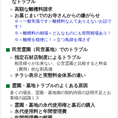
なトラブル
高額な離檀料請求
お墓じまいでのお寺さんからの嫌がらせ
※＜一般常識です＞離檀料なんてありえないお話で
す！
※＜離檀料の相場＞どんなものにも世間相場あり！
※＜離檀を穏便に！＞立つ鳥跡を濁さず
民営霊園（民営墓地）でのトラブル
指定石材店制度によるトラブル
相見積りが出来ない、公営霊園と比較すると料金
（費用）的な割高感
チラシ表示と実態料金体系の違い
霊園・墓地トラブルのよくある原因
多くの場合、霊園・墓地側の契約内容の説明不足とお
客様の認識ミス
霊園・墓地の永代使用権と墓石の購入
永代使用料と年間管理費
年間管理費の範囲