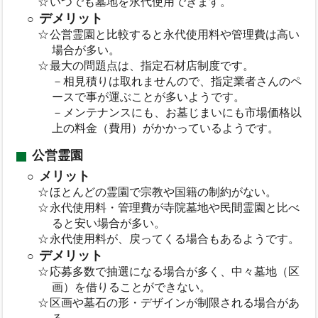
いつでも墓地を永代使用できます。
デメリット
公営霊園と比較すると永代使用料や管理費は高い
場合が多い。
最大の問題点は、指定石材店制度です。
－相見積りは取れませんので、指定業者さんのペ
ースで事が運ぶことが多いようです。
－メンテナンスにも、お墓じまいにも市場価格以
上の料金（費用）がかかっているようです。
公営霊園
メリット
ほとんどの霊園で宗教や国籍の制約がない。
永代使用料・管理費が寺院墓地や民間霊園と比べ
ると安い場合が多い。
永代使用料が、戻ってくる場合もあるようです。
デメリット
応募多数で抽選になる場合が多く、中々墓地（区
画）を借りることができない。
区画や墓石の形・デザインが制限される場合があ