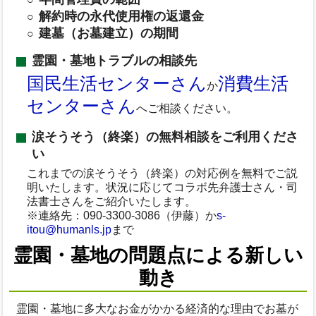
解約時の永代使用権の返還金
建墓（お墓建立）の期間
霊園・墓地トラブルの相談先
国民生活センターさん
消費生活
か
センターさん
へご相談ください。
涙そうそう（終楽）の無料相談をご利用くださ
い
これまでの涙そうそう（終楽）の対応例を無料でご説
明いたします。状況に応じてコラボ先弁護士さん・司
法書士さんをご紹介いたします。
※連絡先：090-3300-3086（伊藤）か
s-
itou@humanls.jp
まで
霊園・墓地の問題点による新しい
動き
霊園・墓地に多大なお金がかかる経済的な理由でお墓が