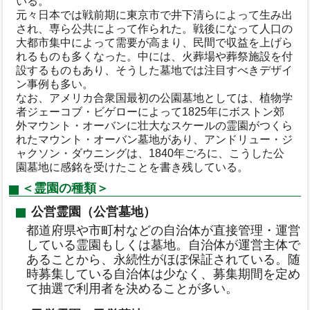
いる。
元々日本では戦前期に東京市で井下清らによって生み出
され、専ら公共によって作られた。戦後になって人口の
大都市集中によって需要が高まり、民間で収益を上げら
れるものも多くなった。中には、火葬場や葬祭施設を付
設するものもあり、そうした墓地では注目すべきデザイ
ン事例も多い。
なお、アメリカ合衆国最初の公園墓地としては、植物学
者ジェーコブ・ビゲローによって1825年にボストン郊
外マウント・オーバンに壮大なスケールの霊園がつくら
れたマウント・オーバン墓地があり、アンドリュー・ジ
ャクソン・ダウニングは、1840年ごろに、こうした公
園墓地に感銘を受けたことを書き残している。
＜霊園の種類＞
公営霊園（公営墓地）
都道府県や市町村などの自治体が直接管理・運営
している霊園もしくは墓地。自治体が運営主体で
あることから、永続性がほぼ保証されている。随
時募集している自治体は少なく、募集期間を定め
て抽選で利用者を決めることが多い。