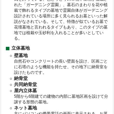
れた「ガーデニング霊園」、墓石のまわりを花や植
栽で飾れるタイプの墓地で霊園自体がガーデニング
設計されている場所に多く見られるお墓といった解
説がなされている。そして、特徴が似ているお墓で
花壇墓地と言われるタイプもあり、このタイプの墓
地では植栽や玉砂利を入れることが多いとしてい
る。
立体墓地
壁墓地
自然石やコンクリートの長い壁面を設け、区画ごと
に石塔のような機能を持たせ、その地下に納骨室を
設けたものです。
納骨堂
共同納骨堂
屋内立体墓
5階から6階建ての建物の内部に墓地区画を設けて分
譲する形態の墓地。
ネット墓地
主にパソコンや携帯電話の画面に表示される、お墓