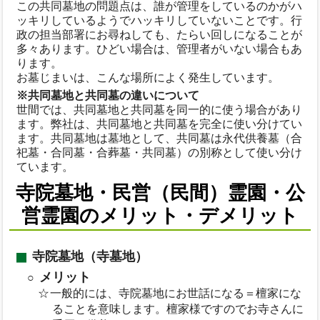
この共同墓地の問題点は、誰が管理をしているのかがハ
ッキリしているようでハッキリしていないことです。行
政の担当部署にお尋ねしても、たらい回しになることが
多々あります。ひどい場合は、管理者がいない場合もあ
ります。
お墓じまいは、こんな場所によく発生しています。
※共同墓地と共同墓の違いについて
世間では、共同墓地と共同墓を同一的に使う場合があり
ます。弊社は、共同墓地と共同墓を完全に使い分けてい
ます。共同墓地は墓地として、共同墓は永代供養墓（合
祀墓・合同墓・合葬墓・共同墓）の別称として使い分け
ています。
寺院墓地・民営（民間）霊園・公
営霊園のメリット・デメリット
寺院墓地（寺墓地）
メリット
一般的には、寺院墓地にお世話になる＝檀家にな
ることを意味します。檀家様ですのでお寺さんに