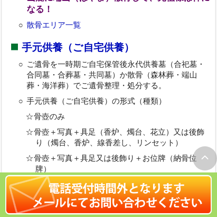
なる！
散骨エリア一覧
手元供養（ご自宅供養）
ご遺骨を一時期ご自宅保管後永代供養墓（合祀墓・
合同墓・合葬墓・共同墓）か散骨（森林葬・端山
葬・海洋葬）でご遺骨整理・処分する。
手元供養（ご自宅供養）の形式（種類）
骨壺のみ
骨壺＋写真＋具足（香炉、燭台、花立）又は後飾
り（燭台、香炉、線香差し、リンセット）
骨壺＋写真＋具足又は後飾り＋お位牌（納骨位
牌）
ご遺骨の宝飾化（ダイヤモンド・真珠など）
ペンダントへの納骨
＜参考＞お墓離れ