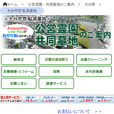
ホーム
公営霊園・共同墓地のご案内
大分県
大分市営 駄原墓地
＝大分市営 駄原墓地＝
お支払いについて ＞＞