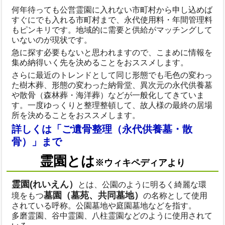
何年待っても公営霊園に入れない市町村から申し込めば
すぐにでも入れる市町村まで、永代使用料・年間管理料
もピンキリです。地域的に需要と供給がマッチングして
いないのが現状です。
急に探す必要もないと思われますので、こまめに情報を
集め納得いく先を決めることをおススメします。
さらに最近のトレンドとして同じ形態でも毛色の変わっ
た樹木葬、形態の変わった納骨堂、異次元の永代供養墓
や散骨（森林葬・海洋葬）などが一般化してきていま
す。一度ゆっくりと整理整頓して、故人様の最終の居場
所を決めることをおススメします。
詳しくは「ご遺骨整理（永代供養墓・散
骨）」まで
霊園とは
※ウィキペディアより
霊園(れいえん）
とは、公園のように明るく綺麗な環
墓園（墓苑、共同墓地）
境をもつ
の名称として使用
されている呼称。公園墓地や庭園墓地などを指す。
多磨霊園、谷中霊園、八柱霊園などのように使用されて