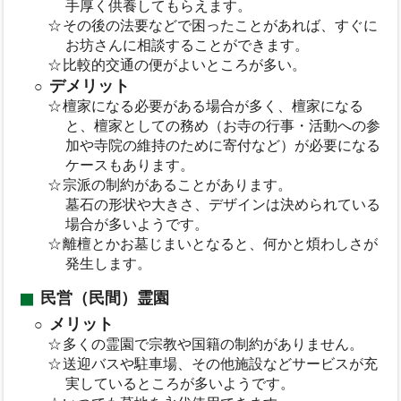
手厚く供養してもらえます。
その後の法要などで困ったことがあれば、すぐに
お坊さんに相談することができます。
比較的交通の便がよいところが多い。
デメリット
檀家になる必要がある場合が多く、檀家になる
と、檀家としての務め（お寺の行事・活動への参
加や寺院の維持のために寄付など）が必要になる
ケースもあります。
宗派の制約があることがあります。
墓石の形状や大きさ、デザインは決められている
場合が多いようです。
離檀とかお墓じまいとなると、何かと煩わしさが
発生します。
民営（民間）霊園
メリット
多くの霊園で宗教や国籍の制約がありません。
送迎バスや駐車場、その他施設などサービスが充
実しているところが多いようです。