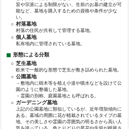
旨や宗派による制限がない、生前のお墓の建立が可
能など、墓地を購入するための資格や条件が少な
い。
村落墓地
村落の住民が共有して管理する墓地。
個人墓地
私有地内に管理されている墓地。
形態による分類
芝生墓地
欧米で一般的な形態で芝生が敷き詰められた墓地。
公園墓地
－敷地内に樹木等を植え小道や噴水などを設けて公
園のように整備した墓地。
－霊園の別称。庭園墓地とも呼ばれる。
ガーデニング墓地
上記の公園墓地に類似しているが、近年増加傾向に
ある。墓域の周囲に花が植栽されているタイプの墓
地、その美しさや霊園の雰囲気の明るさから高い人
気を誇っている、色とりどりの草花や生垣が植栽さ