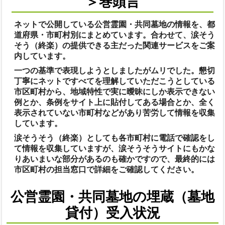
＞巻頭言
ネットで公開している公営霊園・共同墓地の情報を、都
道府県・市町村別にまとめています。合わせて、涙そう
そう（終楽）の提供できる主だった関連サービスをご案
内しています。
一つの基準で表現しようとしましたがムリでした。懇切
丁寧にネットですべてを理解していただこうとしている
市区町村から、地域特性で実に曖昧にしか表示できない
例とか、条例をサイト上に貼付してある場合とか、全く
表示されていない市町村などがあり苦労して情報を収集
しています。
涙そうそう（終楽）としても各市町村に電話で確認をし
て情報を収集していますが、涙そうそうサイトにもかな
りあいまいな部分があるのも確かですので、最終的には
市区町村の担当窓口で詳細をご確認してください。
公営霊園・共同墓地の埋蔵（墓地
貸付）受入状況