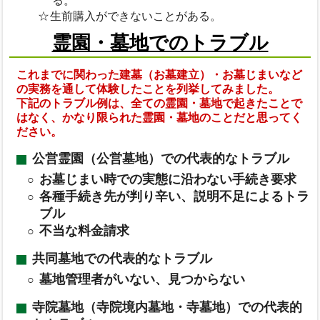
る。
生前購入ができないことがある。
霊園・墓地でのトラブル
これまでに関わった建墓（お墓建立）・お墓じまいなど
の実務を通して体験したことを列挙してみました。
下記のトラブル例は、全ての霊園・墓地で起きたことで
はなく、かなり限られた霊園・墓地のことだと思ってく
ださい。
公営霊園（公営墓地）での代表的なトラブル
お墓じまい時での実態に沿わない手続き要求
各種手続き先が判り辛い、説明不足によるトラ
ブル
不当な料金請求
共同墓地での代表的なトラブル
墓地管理者がいない、見つからない
寺院墓地（寺院境内墓地・寺墓地）での代表的