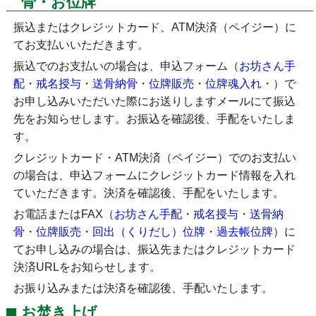
骨・お位牌
振込またはクレジットカード、ATM決済（ペイジー）に
てお支払いいただきます。
振込でのお支払いの場合は、申込フォーム（
お坊さん手
配
・
戒名授与
・
送骨納骨
・
位牌販売
・
位牌魂入れ
・
）で
お申し込みいただいた際にお送りしますメールにて振込
先をお知らせします。お振込を確認後、手配をいたしま
す。
クレジットカード・ATM決済（ペイジー）でのお支払い
の場合は、申込フォームにクレジットカード情報を入れ
ていただきます。決済を確認後、手配をいたします。
お電話またはFAX（
お坊さん手配
・
戒名授与
・
送骨納
骨
・
位牌販売
・
回出（くりだし）位牌
・
過去帳位牌
）に
てお申し込みの場合は、振込先またはクレジットカード
決済URLをお知らせします。
お振り込みまたは決済を確認後、手配いたします。
お焚き上げ