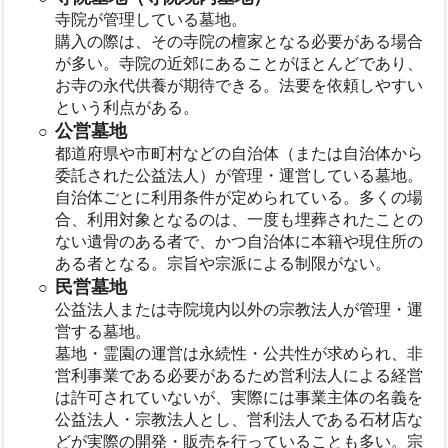
寺院が管理している墓地。
購入の際は、その寺院の檀家となる必要がある場合
が多い。寺院の近郊にあることがほとんどであり、
お寺の永代供養が期待できる。法要を依頼しやすい
という利点がある。
公営墓地
都道府県や市町村などの自治体（または自治体から
委託された公益法人）が管理・運営している墓地。
自治体ごとに利用条件が定められている。多くの場
合、利用対象となるのは、一度も埋葬されたことの
ない遺骨のある者で、かつ自治体に本籍や現住所の
ある者となる。宗旨や宗派による制限がない。
民営墓地
公益法人または寺院境内以外の宗教法人が管理・運
営する墓地。
墓地・霊園の運営は永続性・公共性が求められ、非
営利事業である必要があるため営利法人による経営
は許可されていないが、実際には事業主体の名義を
公益法人・宗教法人とし、営利法人である石材店な
どが実際の開発・販売を行っていることも多い。宗