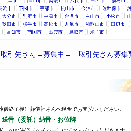
市
津市
四日市市
鈴鹿市
八代市
玉名市
霧島市
長浜市
下関市
宇部市
松山市
今治市
佐世保市
大分市
別府市
中津市
金沢市
白山市
小松市
秋田市
横手市
高松市
丸亀市
和歌山市
田辺市
市
高知市
南国市
出雲市
鳥取市
米子市
※取引先さん＝募集中＝ 取引先さん募集
葬儀終了後に葬儀社さんへ現金でお支払いください。
・送骨（委託）納骨・お位牌
ド、ATM決済（ペイジー）にてお支払いいただきます。