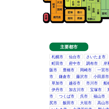
主要都市
札幌市
仙台市
さいたま市
町田市
府中市
調布市
岸
阪市
豊橋市
岡崎市
一宮
市
鎌倉市
藤沢市
小田原
草加市
越谷市
市川市
船
伊丹市
加古川市
宝塚市
市
つくば市
呉市
福山市
尻市
飯田市
大垣市
高山