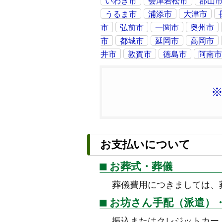
いわき市
会津若松市
郡山
うるま市
浦添市
大津市
市
弘前市
一関市
奥州市
市
都城市
延岡市
高岡市
井市
敦賀市
徳島市
阿南
お支払いについて
お葬式・葬儀
葬儀費用につきましては、
お坊さん手配（派遣）
振込またはクレジットカー