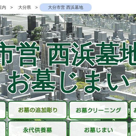
案内
大分県
大分市営 西浜墓地
市営 西浜墓
お墓じまい