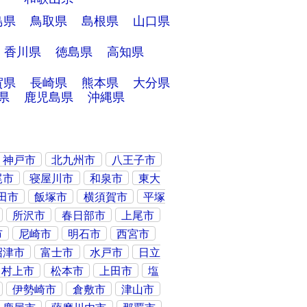
島県
鳥取県
島根県
山口県
香川県
徳島県
高知県
賀県
長崎県
熊本県
大分県
県
鹿児島県
沖縄県
神戸市
北九州市
八王子市
尾市
寝屋川市
和泉市
東大
田市
飯塚市
横須賀市
平塚
所沢市
春日部市
上尾市
市
尼崎市
明石市
西宮市
沼津市
富士市
水戸市
日立
村上市
松本市
上田市
塩
伊勢崎市
倉敷市
津山市