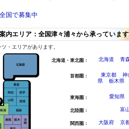
全国で募集中
案内エリア：全国津々浦々から承っています
ンツ・エリアがあります。
北海道
青
北海道・東北圏
東京都
神
首都圏
県
栃木県
愛知県
東海圏
富
北陸圏
大阪府
京
関西圏