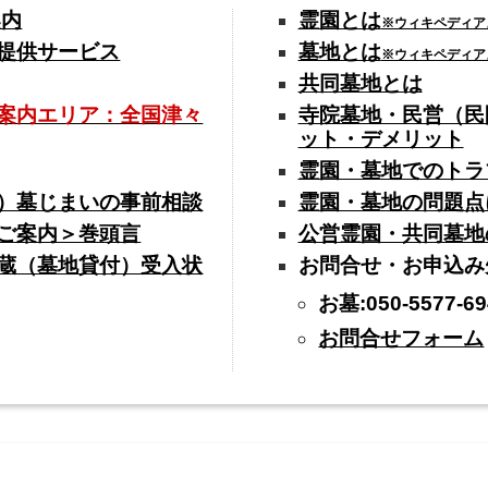
案内
霊園とは
※ウィキペディア
提供サービス
墓地とは
※ウィキペディア
共同墓地とは
案内エリア：全国津々
寺院墓地・民営（民
ット・デメリット
霊園・墓地でのトラ
）墓じまいの事前相談
霊園・墓地の問題点
ご案内＞巻頭言
公営霊園・共同墓地
蔵（墓地貸付）受入状
お問合せ・お申込み
お墓:050-5577-69
お問合せフォーム