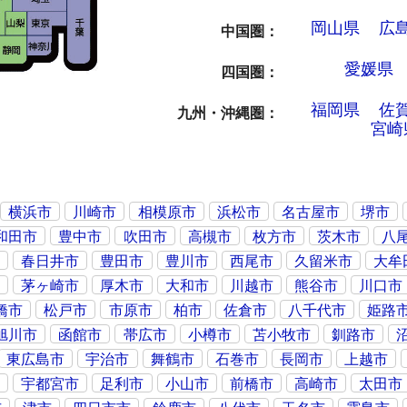
岡山県
広
中国圏
愛媛県
四国圏
福岡県
佐
九州・沖縄圏
宮崎
横浜市
川崎市
相模原市
浜松市
名古屋市
堺市
和田市
豊中市
吹田市
高槻市
枚方市
茨木市
八
市
春日井市
豊田市
豊川市
西尾市
久留米市
大牟
市
茅ヶ崎市
厚木市
大和市
川越市
熊谷市
川口市
橋市
松戸市
市原市
柏市
佐倉市
八千代市
姫路
旭川市
函館市
帯広市
小樽市
苫小牧市
釧路市
東広島市
宇治市
舞鶴市
石巻市
長岡市
上越市
市
宇都宮市
足利市
小山市
前橋市
高崎市
太田市