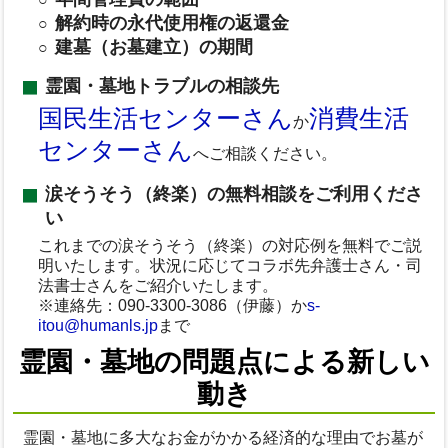
解約時の永代使用権の返還金
建墓（お墓建立）の期間
霊園・墓地トラブルの相談先
国民生活センターさん
消費生活
か
センターさん
へご相談ください。
涙そうそう（終楽）の無料相談をご利用くださ
い
これまでの涙そうそう（終楽）の対応例を無料でご説
明いたします。状況に応じてコラボ先弁護士さん・司
法書士さんをご紹介いたします。
※連絡先：090-3300-3086（伊藤）か
s-
itou@humanls.jp
まで
霊園・墓地の問題点による新しい
動き
霊園・墓地に多大なお金がかかる経済的な理由でお墓が