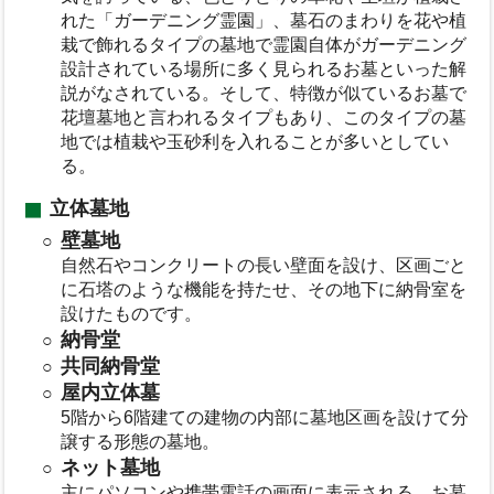
れた「ガーデニング霊園」、墓石のまわりを花や植
栽で飾れるタイプの墓地で霊園自体がガーデニング
設計されている場所に多く見られるお墓といった解
説がなされている。そして、特徴が似ているお墓で
花壇墓地と言われるタイプもあり、このタイプの墓
地では植栽や玉砂利を入れることが多いとしてい
る。
立体墓地
壁墓地
自然石やコンクリートの長い壁面を設け、区画ごと
に石塔のような機能を持たせ、その地下に納骨室を
設けたものです。
納骨堂
共同納骨堂
屋内立体墓
5階から6階建ての建物の内部に墓地区画を設けて分
譲する形態の墓地。
ネット墓地
主にパソコンや携帯電話の画面に表示される、お墓