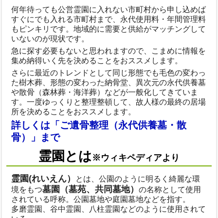
何年待っても公営霊園に入れない市町村から申し込めば
すぐにでも入れる市町村まで、永代使用料・年間管理料
もピンキリです。地域的に需要と供給がマッチングして
いないのが現状です。
急に探す必要もないと思われますので、こまめに情報を
集め納得いく先を決めることをおススメします。
さらに最近のトレンドとして同じ形態でも毛色の変わっ
た樹木葬、形態の変わった納骨堂、異次元の永代供養墓
や散骨（森林葬・海洋葬）などが一般化してきていま
す。一度ゆっくりと整理整頓して、故人様の最終の居場
所を決めることをおススメします。
詳しくは「ご遺骨整理（永代供養墓・散
骨）」まで
霊園とは
※ウィキペディアより
霊園(れいえん）
とは、公園のように明るく綺麗な環
墓園（墓苑、共同墓地）
境をもつ
の名称として使用
されている呼称。公園墓地や庭園墓地などを指す。
多磨霊園、谷中霊園、八柱霊園などのように使用されて