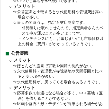
いつでも墓地を永代使用できます。
デメリット
公営霊園と比較すると永代使用料や管理費は高い
場合が多い。
最大の問題点は、指定石材店制度です。
－相見積りは取れませんので、指定業者さんのペ
ースで事が運ぶことが多いようです。
－メンテナンスにも、お墓じまいにも市場価格以
上の料金（費用）がかかっているようです。
公営霊園
メリット
ほとんどの霊園で宗教や国籍の制約がない。
永代使用料・管理費が寺院墓地や民間霊園と比べ
ると安い場合が多い。
永代使用料が、戻ってくる場合もあるようです。
デメリット
応募多数で抽選になる場合が多く、中々墓地（区
画）を借りることができない。
区画や墓石の形・デザインが制限される場合があ