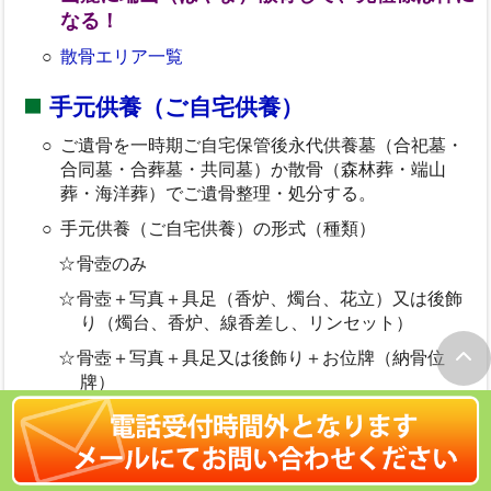
なる！
散骨エリア一覧
手元供養（ご自宅供養）
ご遺骨を一時期ご自宅保管後永代供養墓（合祀墓・
合同墓・合葬墓・共同墓）か散骨（森林葬・端山
葬・海洋葬）でご遺骨整理・処分する。
手元供養（ご自宅供養）の形式（種類）
骨壺のみ
骨壺＋写真＋具足（香炉、燭台、花立）又は後飾
り（燭台、香炉、線香差し、リンセット）
骨壺＋写真＋具足又は後飾り＋お位牌（納骨位
牌）
ご遺骨の宝飾化（ダイヤモンド・真珠など）
ペンダントへの納骨
＜参考＞お墓離れ