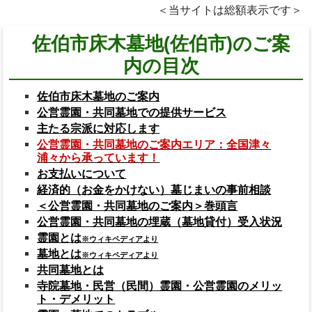
＜当サイトは総額表示です＞
佐伯市床木墓地(佐伯市)のご案
内の目次
佐伯市床木墓地のご案内
公営霊園・共同墓地での提供サービス
主たる宗派に対応します
公営霊園・共同墓地のご案内エリア：全国津々
浦々から承っています！
お支払いについて
経済的（お金をかけない）墓じまいの事前相談
＜公営霊園・共同墓地のご案内＞巻頭言
公営霊園・共同墓地の埋蔵（墓地貸付）受入状況
霊園とは
※ウィキペディアより
墓地とは
※ウィキペディアより
共同墓地とは
寺院墓地・民営（民間）霊園・公営霊園のメリッ
ト・デメリット