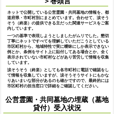
＞巻頭言
ネットで公開している公営霊園・共同墓地の情報を、都
道府県・市町村別にまとめています。合わせて、涙そう
そう（終楽）の提供できる主だった関連サービスをご案
内しています。
一つの基準で表現しようとしましたがムリでした。懇切
丁寧にネットですべてを理解していただこうとしている
市区町村から、地域特性で実に曖昧にしか表示できない
例とか、条例をサイト上に貼付してある場合とか、全く
表示されていない市町村などがあり苦労して情報を収集
しています。
涙そうそう（終楽）としても各市町村に電話で確認をし
て情報を収集していますが、涙そうそうサイトにもかな
りあいまいな部分があるのも確かですので、最終的には
市区町村の担当窓口で詳細をご確認してください。
公営霊園・共同墓地の埋蔵（墓地
貸付）受入状況