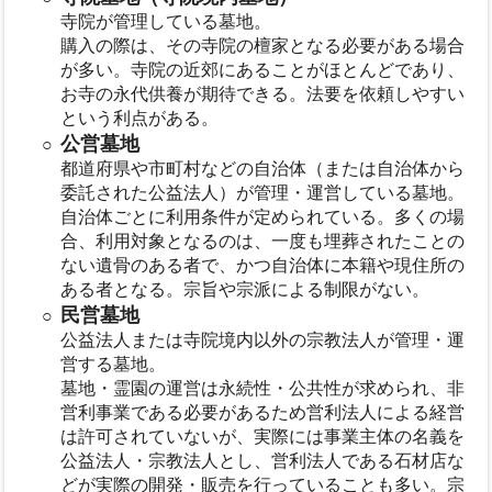
寺院が管理している墓地。
購入の際は、その寺院の檀家となる必要がある場合
が多い。寺院の近郊にあることがほとんどであり、
お寺の永代供養が期待できる。法要を依頼しやすい
という利点がある。
公営墓地
都道府県や市町村などの自治体（または自治体から
委託された公益法人）が管理・運営している墓地。
自治体ごとに利用条件が定められている。多くの場
合、利用対象となるのは、一度も埋葬されたことの
ない遺骨のある者で、かつ自治体に本籍や現住所の
ある者となる。宗旨や宗派による制限がない。
民営墓地
公益法人または寺院境内以外の宗教法人が管理・運
営する墓地。
墓地・霊園の運営は永続性・公共性が求められ、非
営利事業である必要があるため営利法人による経営
は許可されていないが、実際には事業主体の名義を
公益法人・宗教法人とし、営利法人である石材店な
どが実際の開発・販売を行っていることも多い。宗