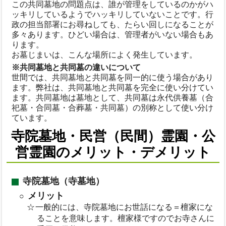
この共同墓地の問題点は、誰が管理をしているのかがハ
ッキリしているようでハッキリしていないことです。行
政の担当部署にお尋ねしても、たらい回しになることが
多々あります。ひどい場合は、管理者がいない場合もあ
ります。
お墓じまいは、こんな場所によく発生しています。
※共同墓地と共同墓の違いについて
世間では、共同墓地と共同墓を同一的に使う場合があり
ます。弊社は、共同墓地と共同墓を完全に使い分けてい
ます。共同墓地は墓地として、共同墓は永代供養墓（合
祀墓・合同墓・合葬墓・共同墓）の別称として使い分け
ています。
寺院墓地・民営（民間）霊園・公
営霊園のメリット・デメリット
寺院墓地（寺墓地）
メリット
一般的には、寺院墓地にお世話になる＝檀家にな
ることを意味します。檀家様ですのでお寺さんに