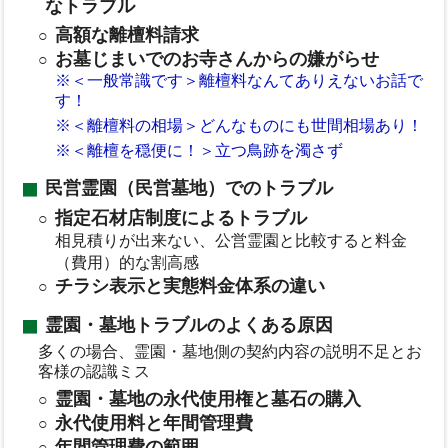
なトラブル
高額な離檀料請求
お墓じまいでのお寺さんからの嫌がらせ
※＜一般常識です＞離檀料なんてありえないお話で
す！
※＜離檀料の相場＞どんなものにも世間相場あり！
※＜離檀を穏便に！＞立つ鳥跡を濁さず
民営霊園（民営墓地）でのトラブル
指定石材店制度によるトラブル
相見積りが出来ない、公営霊園と比較すると料金
（費用）的な割高感
チラシ表示と実態料金体系の違い
霊園・墓地トラブルのよくある原因
多くの場合、霊園・墓地側の契約内容の説明不足とお
客様の認識ミス
霊園・墓地の永代使用権と墓石の購入
永代使用料と年間管理費
年間管理費の範囲