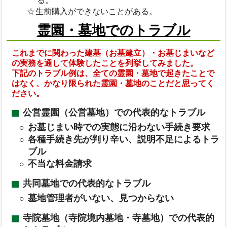
る。
生前購入ができないことがある。
霊園・墓地でのトラブル
これまでに関わった建墓（お墓建立）・お墓じまいなど
の実務を通して体験したことを列挙してみました。
下記のトラブル例は、全ての霊園・墓地で起きたことで
はなく、かなり限られた霊園・墓地のことだと思ってく
ださい。
公営霊園（公営墓地）での代表的なトラブル
お墓じまい時での実態に沿わない手続き要求
各種手続き先が判り辛い、説明不足によるトラ
ブル
不当な料金請求
共同墓地での代表的なトラブル
墓地管理者がいない、見つからない
寺院墓地（寺院境内墓地・寺墓地）での代表的