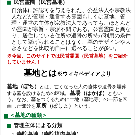
民営霊園（民営墓地）
自治体に許認可を与えられた、公益法人や宗教法
人などが管理・運営する霊園もしくは墓地。管
理・運営の主体が宗教法人であっても、ほとんど
の霊園が宗旨・宗派不問である。公営霊園と異な
り、居住している住所や遺骨の所持が利用の条件
として挙げられることはなく、墓のデザインや大
きさなどを比較的自由に選べることが多い。
※今回、このサイトでは民営霊園（民営墓地）をご紹介
していません！
墓地とは
※ウィキペディアより
墓地（ぼち）
とは、亡くなった人の遺体や遺骨を埋葬
墓場（はかば）
する墓を設けるための区域。
ともい
う。なお、墓をつくるために土地（墓地等）の一部を区
墓所（ぼしょ）
画した部分を
という。
＜墓地の種類＞
管理主体による分類
寺院墓地（寺院境内墓地）