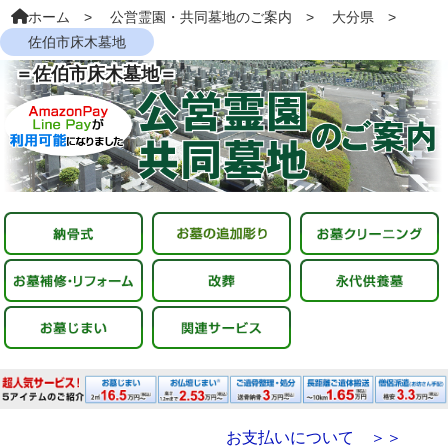
ホーム
公営霊園・共同墓地のご案内
大分県
佐伯市床木墓地
＝佐伯市床木墓地＝
お支払いについて ＞＞