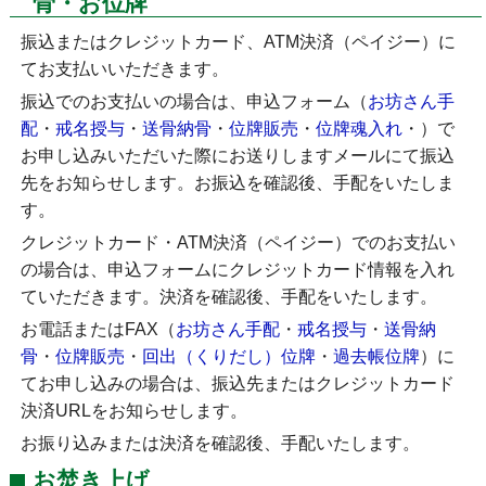
骨・お位牌
振込またはクレジットカード、ATM決済（ペイジー）に
てお支払いいただきます。
振込でのお支払いの場合は、申込フォーム（
お坊さん手
配
・
戒名授与
・
送骨納骨
・
位牌販売
・
位牌魂入れ
・
）で
お申し込みいただいた際にお送りしますメールにて振込
先をお知らせします。お振込を確認後、手配をいたしま
す。
クレジットカード・ATM決済（ペイジー）でのお支払い
の場合は、申込フォームにクレジットカード情報を入れ
ていただきます。決済を確認後、手配をいたします。
お電話またはFAX（
お坊さん手配
・
戒名授与
・
送骨納
骨
・
位牌販売
・
回出（くりだし）位牌
・
過去帳位牌
）に
てお申し込みの場合は、振込先またはクレジットカード
決済URLをお知らせします。
お振り込みまたは決済を確認後、手配いたします。
お焚き上げ