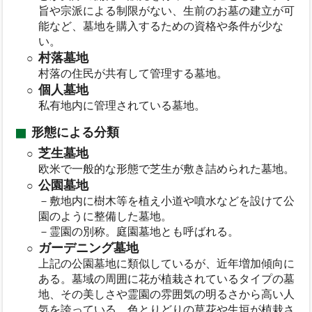
旨や宗派による制限がない、生前のお墓の建立が可
能など、墓地を購入するための資格や条件が少な
い。
村落墓地
村落の住民が共有して管理する墓地。
個人墓地
私有地内に管理されている墓地。
形態による分類
芝生墓地
欧米で一般的な形態で芝生が敷き詰められた墓地。
公園墓地
－敷地内に樹木等を植え小道や噴水などを設けて公
園のように整備した墓地。
－霊園の別称。庭園墓地とも呼ばれる。
ガーデニング墓地
上記の公園墓地に類似しているが、近年増加傾向に
ある。墓域の周囲に花が植栽されているタイプの墓
地、その美しさや霊園の雰囲気の明るさから高い人
気を誇っている、色とりどりの草花や生垣が植栽さ