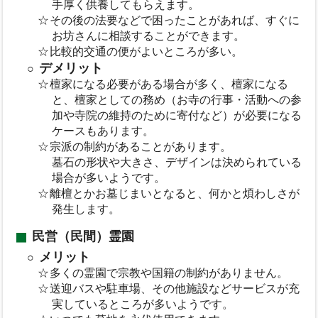
手厚く供養してもらえます。
その後の法要などで困ったことがあれば、すぐに
お坊さんに相談することができます。
比較的交通の便がよいところが多い。
デメリット
檀家になる必要がある場合が多く、檀家になる
と、檀家としての務め（お寺の行事・活動への参
加や寺院の維持のために寄付など）が必要になる
ケースもあります。
宗派の制約があることがあります。
墓石の形状や大きさ、デザインは決められている
場合が多いようです。
離檀とかお墓じまいとなると、何かと煩わしさが
発生します。
民営（民間）霊園
メリット
多くの霊園で宗教や国籍の制約がありません。
送迎バスや駐車場、その他施設などサービスが充
実しているところが多いようです。