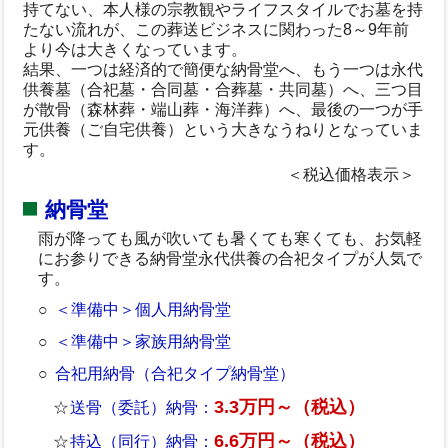
持てない、本人様の宗教観やライフスタイルでお墓を持
たない流れが、この葬送ビジネスに関わった8～9年前
より今は大きくなっています。
結果、一つは経済的で簡便な納骨堂へ、もう一つは永代
供養墓（合祀墓・合同墓・合葬墓・共同墓）へ、三つ目
が散骨（森林葬・端山葬・海洋葬）へ、最後の一つが手
元供養（ご自宅供養）という大きなうねりとなっていま
す。
＜税込価格表示＞
納骨堂
雨が降っても風が吹いても暑くても寒くても、お気軽
にお参りできる納骨堂永代供養の合祀タイプが人気で
す。
＜準備中＞個人用納骨堂
＜準備中＞家族用納骨堂
合祀用納骨（合祀タイプ納骨堂）
3.3万円～（税込）
送骨（委託）納骨：
6.6万円～（税込）
持込（同行）納骨：