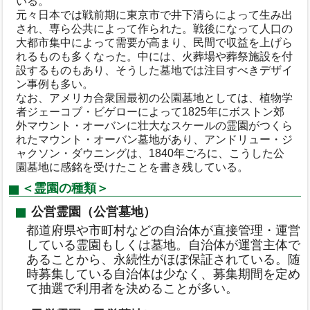
いる。
元々日本では戦前期に東京市で井下清らによって生み出
され、専ら公共によって作られた。戦後になって人口の
大都市集中によって需要が高まり、民間で収益を上げら
れるものも多くなった。中には、火葬場や葬祭施設を付
設するものもあり、そうした墓地では注目すべきデザイ
ン事例も多い。
なお、アメリカ合衆国最初の公園墓地としては、植物学
者ジェーコブ・ビゲローによって1825年にボストン郊
外マウント・オーバンに壮大なスケールの霊園がつくら
れたマウント・オーバン墓地があり、アンドリュー・ジ
ャクソン・ダウニングは、1840年ごろに、こうした公
園墓地に感銘を受けたことを書き残している。
＜霊園の種類＞
公営霊園（公営墓地）
都道府県や市町村などの自治体が直接管理・運営
している霊園もしくは墓地。自治体が運営主体で
あることから、永続性がほぼ保証されている。随
時募集している自治体は少なく、募集期間を定め
て抽選で利用者を決めることが多い。