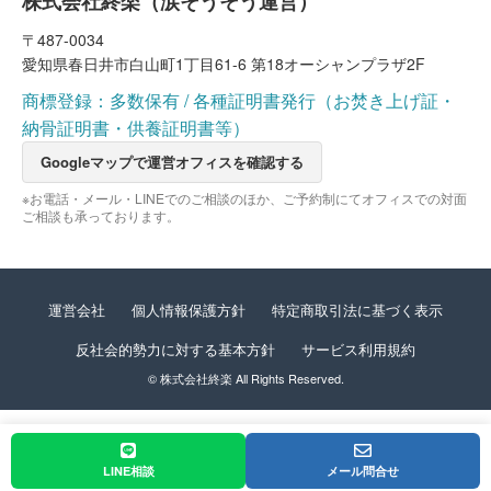
株式会社終楽（涙そうそう運営）
〒487-0034
愛知県春日井市白山町1丁目61-6 第18オーシャンプラザ2F
商標登録：多数保有 / 各種証明書発行（お焚き上げ証・
納骨証明書・供養証明書等）
Googleマップで運営オフィスを確認する
※お電話・メール・LINEでのご相談のほか、ご予約制にてオフィスでの対面
ご相談も承っております。
運営会社
個人情報保護方針
特定商取引法に基づく表示
反社会的勢力に対する基本方針
サービス利用規約
© 株式会社終楽 All Rights Reserved.
LINE相談
メール問合せ