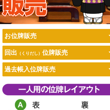
お位牌販売
回出
位牌販売
（くりだし）
過去帳入位牌販売