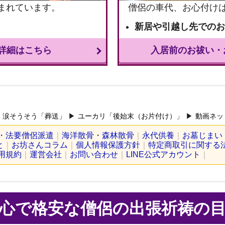
まれています。
僧侶の車代、お心付け
新居や引越し先での
詳細はこちら
入居前のお祓い・
涙そうそう「葬送」
ユーカリ「後始末（お片付け）」
動画ネッ
・法要僧侶派遣
海洋散骨
・
森林散骨
永代供養
お墓じまい
と
お坊さんコラム
個人情報保護方針
特定商取引に関する
用規約
運営会社
お問い合わせ
LINE公式アカウント
心で格安な僧侶の出張祈祷の