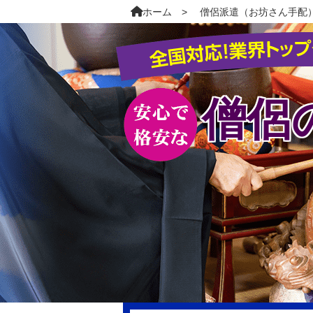
ホーム
僧侶派遣（お坊さん手配
僧侶