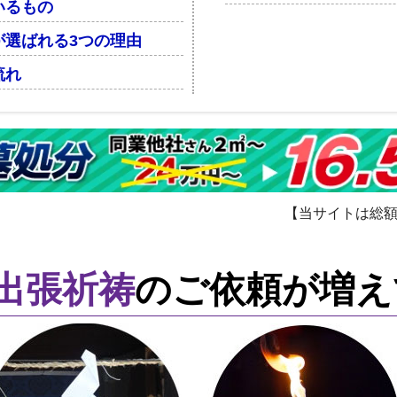
いるもの
が選ばれる3つの理由
流れ
【当サイトは総
出張祈祷
のご依頼が増え