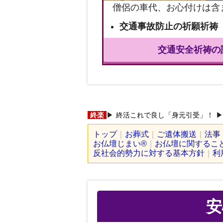
僧侶の車代、お心付けは含
交通事故防止の祈願祈祷
交通安全祈祷の
終楽
終活これで良し「身元引受」！
トップ
お葬式
ご遺体搬送
法事
お仏壇じまい®
お仏壇に関するこ
反社会的勢力に対する基本方針
利
安