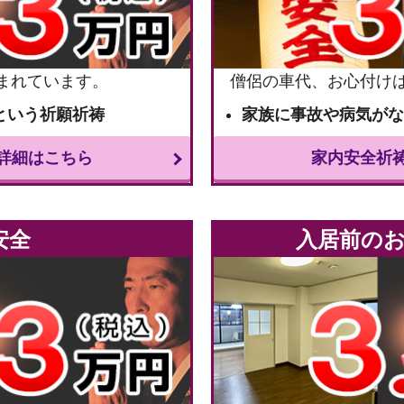
まれています。
僧侶の車代、お心付け
という祈願祈祷
家族に事故や病気が
詳細はこちら
家内安全祈
安全
入居前の