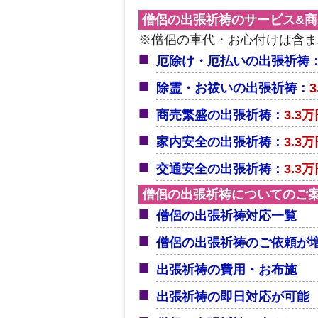
僧侶の出張祈祷のサービス&
※僧侶の車代・お心付けは含ま
厄除け・厄払いの出張祈祷
除霊・お祓いの出張祈祷：
商売繁盛の出張祈祷：
3.3
家内安全の出張祈祷：
3.3
交通安全の出張祈祷：
3.3
僧侶の出張祈祷についてのご
僧侶の出張祈祷対応一覧
僧侶の出張祈祷のご依頼が
出張祈祷の費用・お布施
出張祈祷の即日対応が可能