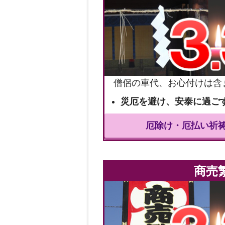
僧侶の車代、お心付けは含
災厄を避け、安泰に過ご
厄除け・厄払い祈
商売