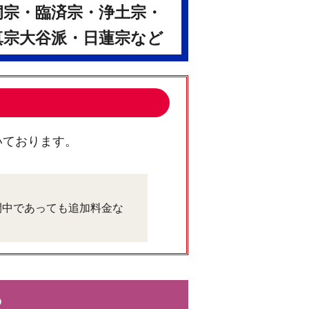
洞宗・臨済宗・浄土宗・
真宗大谷派・日蓮宗など
いております。
間中であっても追加料金な
ら