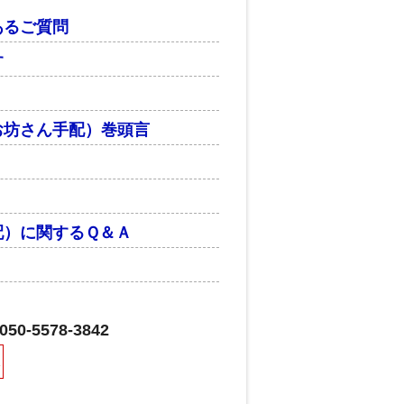
あるご質問
す
お坊さん手配）巻頭言
配）に関するＱ＆Ａ
-5578-3842
休