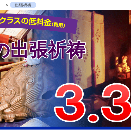
）
出張祈祷
の出張祈祷