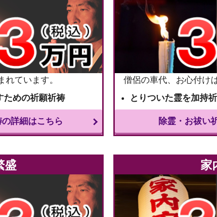
まれています。
僧侶の車代、お心付け
すための祈願祈祷
とりついた霊を加持
祷の詳細はこちら
除霊・お祓い
繁盛
家