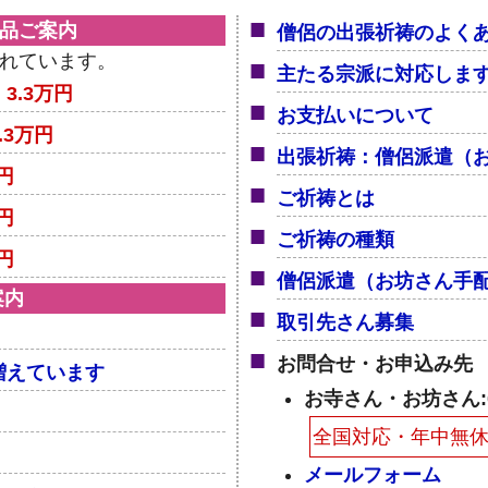
商品ご案内
僧侶の出張祈祷のよく
れています。
主たる宗派に対応しま
：
3.3万円
お支払いについて
3.3万円
出張祈祷：僧侶派遣（
万円
ご祈祷とは
万円
ご祈祷の種類
万円
僧侶派遣（お坊さん手
案内
取引先さん募集
お問合せ・お申込み先
増えています
お寺さん・お坊さん:050
全国対応・年中無
メールフォーム