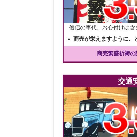
僧侶の車代、お心付けは含
商売が栄えますように、
商売繁盛祈祷の
交通