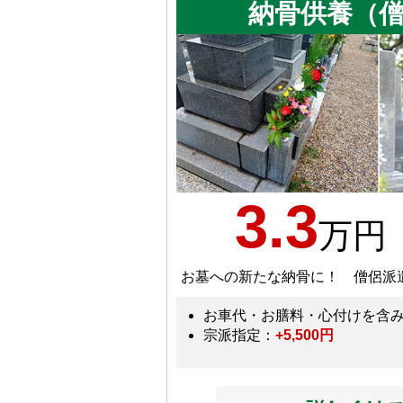
納骨供養（
3.3
万円
お墓への新たな納骨に！ 僧侶派
お車代・お膳料・心付けを含
宗派指定：
+5,500円