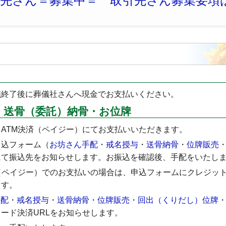
引先さん＝募集中＝ 取引先さん募集要項
儀終了後に葬儀社さんへ現金でお支払いください。
・送骨（委託）納骨・お位牌
ATM決済（ペイジー）にてお支払いいただきます。
申込フォーム（
お坊さん手配
・
戒名授与
・
送骨納骨
・
位牌販売
にて振込先をお知らせします。お振込を確認後、手配をいたし
（ペイジー）でのお支払いの場合は、申込フォームにクレジッ
ます。
手配
・
戒名授与
・
送骨納骨
・
位牌販売
・
回出（くりだし）位牌
ード決済URLをお知らせします。