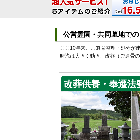
公営霊園・共同墓地での
ここ10年来、ご遺骨整理・処分が
時流は大きく動き、改葬（ご遺骨の
改葬供養・奉遷法