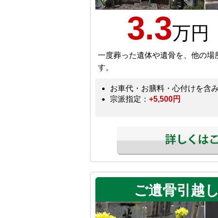
3.3
万円
一度葬った遺体や遺骨を、他の場
す。
お車代・お膳料・心付けを含
宗派指定：
+5,500円
ご遺骨引越