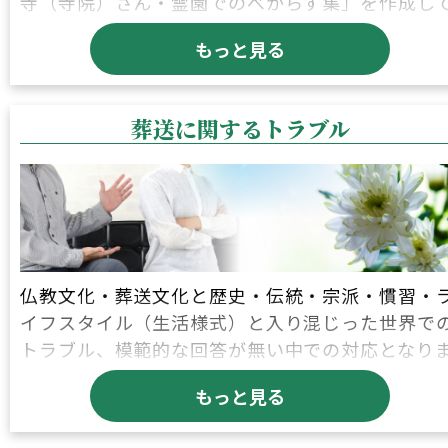
寺（寺院）さん・霊園でのべからず集」を作成し
みました。参考になればと思っています。
散骨に関するマナー
もっと見る
お葬式でのべからず集
建墓（お墓建立）に関するマナー
火葬場・公営斎場でのべからず集
葬送に関するトラブル
お墓参りに関するマナー
お寺（寺院）さんでのべからず集
永代供養墓のお墓参りに関するマナー
霊園・墓地でのべからず集
お墓じまいに関するマナー
お葬式・火葬場・お寺（寺院）さん・霊園でのべ
お仏壇じまい®に関するマナー
仏教文化・葬送文化と歴史・伝統・宗派・慣習・
らず集の最新情報
イフスタイル（生活様式）と入り混じった世界で
手元供養に関するマナー
トラブル、模範的な回答が無い中での対応となり
詳しくはこちら
す。
葬送に関するマナー（常識・決まり事・しきたり
もっと見る
世間の常識や法律で片付くこともなく、難儀の連
慣例）の最新情報
です。それでも、対応処理するのがビジネスと…