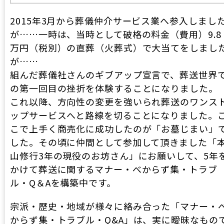
2015年3月から葬儀仲介サービス業へ参入しまし
が……一時は、当時として破格の料金（費用）9.8
万円（税別）の直葬（火葬式）で大当てをしまし
が……
組んだ葬儀社さんのギブアップ宣言で、葬送世界
の第一回目の挫折を体験することになりました。
これ以降、方向性の変更を強いられ葬送のワンス
ップサービスへと路線を切ることになりました。
こで上手く商売化に成功したのが「お墓じまい」
した。その頃に仲間として参加して頂きました「
山修行3年の現役のお坊さん」にお願いして、5年
かけて葬送に関するマナー・べからず集・トラブ
ル・Q＆Aを構築中です。
宗派・歴史・地域が様々に絡み合った「マナー・
からず集・トラブル・Q&A」は、実に曖昧なもの