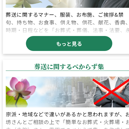
葬送に関するマナー、服装、お布施、ご挨拶&禁
句、持ち物、お食事、供え物、供花、献花、香典
時期・日程などを「お葬式・葬儀、法事・法要、
代供養の納骨式・散骨、建墓（お墓建立）・お墓
もっと見る
り、お仏壇じまい®・お仏壇処分、手元供養」ごと
にご紹介します。
葬送に関するべからず集
ここでいう葬送に関するマナーは、一般論です！
※本山修行3年の現役のお坊さんに、葬送に関するマ
ーをまとめていただきました。
お葬式・葬儀に関するマナー
法事・法要に関するマナー
宗派・地域などで違いがあるかと思われますが、
坊さんとご相談の上で「簡単なお葬式・火葬場・
永代供養納骨式に関するマナー