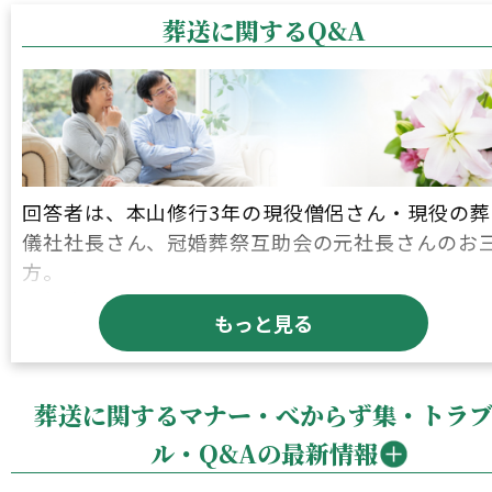
悩み多き世界です。
葬送に関するQ&A
詳しくはこちら
葬送に関するトラブルの受付体制
内部受付：苦情受付窓口
ー苦情受付電話番号：
050-5305-2567
（担当：
芝淵）
ー受付時間：
回答者は、本山修行3年の現役僧侶さん・現役の葬
ーメールアドレス：
kujou@shuraku.co.jp
儀社社長さん、冠婚葬祭互助会の元社長さんのお
外部機関のご案内：国民生活センター・消費生活
方。
ンター
【対応カテゴリー】
もっと見る
①お葬式、法事 ②僧侶派遣、戒名授与、法要・
涙そうそうのトラブル対処に関する基本姿勢
養 ③納骨・散骨、ご遺骨整理・処分 ④お墓・
お葬式・葬儀に関するトラブル実例&対処
墓・お墓じまい、納骨堂 ⑤お仏壇・お位牌、手
葬送に関するマナー・べからず集・トラ
供養など
法事・法要に関するトラブル実例&対処
ル・Q&Aの最新情報
永代供養納骨式に関するトラブル実例&対処
お葬式・葬儀、法事