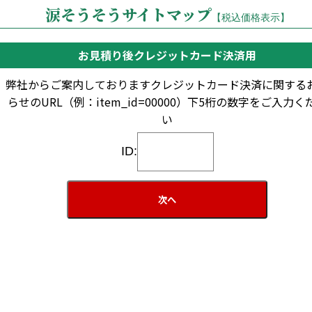
散骨に関するトラブル実例&対処
涙そうそうサイトマップ
【税込価格表示】
僧侶派遣、戒名・法名・法号授与、法要
建墓（お墓建立）に関するトラブル実例&対処
納骨・散骨、ご遺骨整理・処分
お見積り後クレジットカード決済用
お墓参りに関するトラブル実例&対処
弊社からご案内しておりますクレジットカード決済に関する
永代供養墓に関するトラブル実例&対処
建墓、お墓メンテナンス、お墓じまい、納骨堂
らせのURL（例：item_id=00000）下5桁の数字をご入力く
お墓じまいに関するトラブル実例&対処
い
お仏壇、お位牌、手元供養
お仏壇じまい®に関するトラブル実例&対処
ID:
葬送に関するその他
手元供養に関するトラブル実例&対処
葬送に関するQ&Aの最新情報
全国津々浦々まで対応
詳しくはこちら
葬送に関するトラブル実例&対処の最新情報
詳しくはこちら