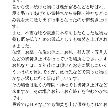
ます。
昔から使い続けた物には魂が宿るなどと呼ばれ、
厚く弔ってあげたい気持ちから寺院・神社などに
み魂を天に送り出す行事となったのが御焚き上げ
す。
また、不吉な物や親族に不幸をもたらした厄物も
養し厄を払うための儀式としても御焚き上げされ
きました。
仏壇・お墓・仏像の他に、お札・雛人形・五月人
などの御焚き上げを行っている場所もございます
お札などは、１年後には頂いたお寺に返しにいく
ういうのが原則ですが、旅行先などで買った物は
かなか返しに行く事は難しいです。
その場合は近くの寺院・神社でも御焚き上げなど
来ますが、その場合お礼（お布施）を包むのが常
です。
最近ではＨＰなどでも御焚き上げ供養もされてお